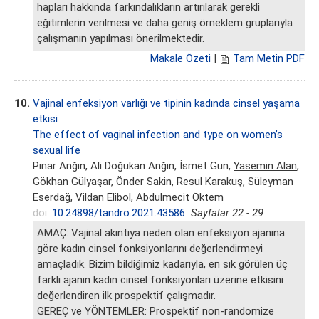
hapları hakkında farkındalıkların artırılarak gerekli
eğitimlerin verilmesi ve daha geniş örneklem gruplarıyla
çalışmanın yapılması önerilmektedir.
Makale Özeti
|
Tam Metin PDF
10.
Vajinal enfeksiyon varlığı ve tipinin kadında cinsel yaşama
etkisi
The effect of vaginal infection and type on women’s
sexual life
Pınar Anğın, Ali Doğukan Anğın, İsmet Gün,
Yasemin Alan
,
Gökhan Gülyaşar, Önder Sakin, Resul Karakuş, Süleyman
Eserdağ, Vildan Elibol, Abdulmecit Öktem
doi:
10.24898/tandro.2021.43586
Sayfalar 22 - 29
AMAÇ: Vajinal akıntıya neden olan enfeksiyon ajanına
göre kadın cinsel fonksiyonlarını değerlendirmeyi
amaçladık. Bizim bildiğimiz kadarıyla, en sık görülen üç
farklı ajanın kadın cinsel fonksiyonları üzerine etkisini
değerlendiren ilk prospektif çalışmadır.
GEREÇ ve YÖNTEMLER: Prospektif non-randomize