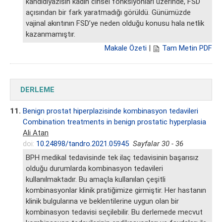
kandidiyazisin kadın cinsel fonksiyonları üzerinde, FSD
açısından bir fark yaratmadığı görüldü. Günümüzde
vajinal akıntının FSD’ye neden olduğu konusu hala netlik
kazanmamıştır.
Makale Özeti
|
Tam Metin PDF
DERLEME
11.
Benign prostat hiperplazisinde kombinasyon tedavileri
Combination treatments in benign prostatic hyperplasia
Ali Atan
doi:
10.24898/tandro.2021.05945
Sayfalar 30 - 36
BPH medikal tedavisinde tek ilaç tedavisinin başarısız
olduğu durumlarda kombinasyon tedavileri
kullanılmaktadır. Bu amaçla kullanılan çeşitli
kombinasyonlar klinik pratiğimize girmiştir. Her hastanın
klinik bulgularına ve beklentilerine uygun olan bir
kombinasyon tedavisi seçilebilir. Bu derlemede mecvut