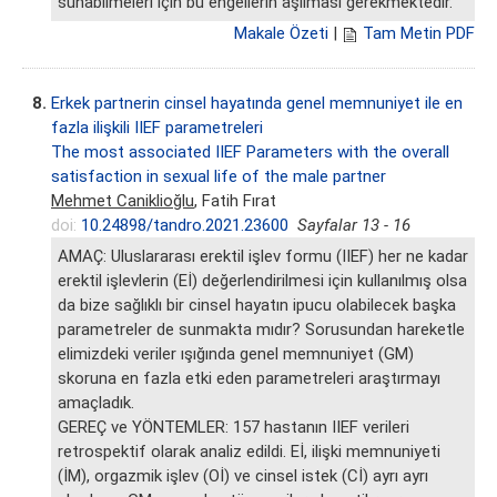
sunabilmeleri için bu engellerin aşılması gerekmektedir.
Makale Özeti
|
Tam Metin PDF
8.
Erkek partnerin cinsel hayatında genel memnuniyet ile en
fazla ilişkili IIEF parametreleri
The most associated IIEF Parameters with the overall
satisfaction in sexual life of the male partner
Mehmet Caniklioğlu
, Fatih Fırat
doi:
10.24898/tandro.2021.23600
Sayfalar 13 - 16
AMAÇ: Uluslararası erektil işlev formu (IIEF) her ne kadar
erektil işlevlerin (Eİ) değerlendirilmesi için kullanılmış olsa
da bize sağlıklı bir cinsel hayatın ipucu olabilecek başka
parametreler de sunmakta mıdır? Sorusundan hareketle
elimizdeki veriler ışığında genel memnuniyet (GM)
skoruna en fazla etki eden parametreleri araştırmayı
amaçladık.
GEREÇ ve YÖNTEMLER: 157 hastanın IIEF verileri
retrospektif olarak analiz edildi. Eİ, ilişki memnuniyeti
(İM), orgazmik işlev (Oİ) ve cinsel istek (Cİ) ayrı ayrı