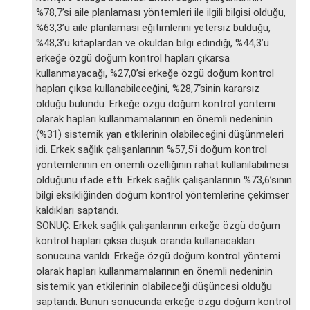
%78,7’si aile planlaması yöntemleri ile ilgili bilgisi olduğu,
%63,3’ü aile planlaması eğitimlerini yetersiz bulduğu,
%48,3’ü kitaplardan ve okuldan bilgi edindiği, %44,3’ü
erkeğe özgü doğum kontrol hapları çıkarsa
kullanmayacağı, %27,0’si erkeğe özgü doğum kontrol
hapları çıksa kullanabileceğini, %28,7‘sinin kararsız
olduğu bulundu. Erkeğe özgü doğum kontrol yöntemi
olarak hapları kullanmamalarının en önemli nedeninin
(%31) sistemik yan etkilerinin olabileceğini düşünmeleri
idi. Erkek sağlık çalışanlarının %57,5’i doğum kontrol
yöntemlerinin en önemli özelliğinin rahat kullanılabilmesi
olduğunu ifade etti. Erkek sağlık çalışanlarının %73,6’sının
bilgi eksikliğinden doğum kontrol yöntemlerine çekimser
kaldıkları saptandı.
SONUÇ: Erkek sağlık çalışanlarının erkeğe özgü doğum
kontrol hapları çıksa düşük oranda kullanacakları
sonucuna varıldı. Erkeğe özgü doğum kontrol yöntemi
olarak hapları kullanmamalarının en önemli nedeninin
sistemik yan etkilerinin olabileceği düşüncesi olduğu
saptandı. Bunun sonucunda erkeğe özgü doğum kontrol