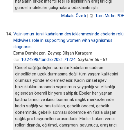
hataların erkek infertilitesi ile ilişkilerinin araştırıldığı
güncel moleküler çalışmalara odaklanılmıştır.
Makale Özeti
|
Tam Metin PDF
14.
Vajinismus tanılı kadınların desteklenmesinde ebelerin rolü
Midwives role in supporting women with vaginismus
diagnosis
Esma Demirezen
, Zeynep Dilşah Karaçam
doi:
10.24898/tandro.2021.71224
Sayfalar 56 - 61
Cinsel sağlığa ilişkin sorunlar kadınların sadece
cinsellikten uzak durmasına değil tüm yaşam kalitesini
olumsuz yönde etkilemektedir. Kadın cinsel işlev
bozuklukları arasında vajinismus yaygınlığı ve etkinliği
açısından önemli bir yere sahiptir. Ebeler her yaştan
kadına birinci ve ikinci basamak sağlık merkezlerinde
kadın sağlığı ve hastalıkları, gebelik öncesi, gebelik
döneminde, gebelik sonrası dönemde en fazla ulaşan
sağlık profesyonelleri arasındadır. Ebeler bakım verici
rolleri dışında, eğitimci, danışman, savunucu, araştırıcı,