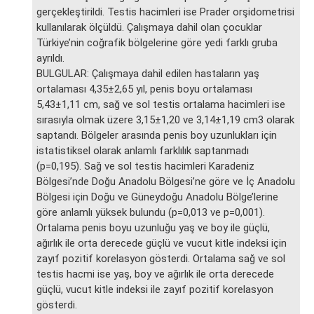
gerçekleştirildi. Testis hacimleri ise Prader orşidometrisi
kullanılarak ölçüldü. Çalışmaya dahil olan çocuklar
Türkiye’nin coğrafik bölgelerine göre yedi farklı gruba
ayrıldı.
BULGULAR: Çalışmaya dahil edilen hastaların yaş
ortalaması 4,35±2,65 yıl, penis boyu ortalaması
5,43±1,11 cm, sağ ve sol testis ortalama hacimleri ise
sırasıyla olmak üzere 3,15±1,20 ve 3,14±1,19 cm3 olarak
saptandı. Bölgeler arasında penis boy uzunlukları için
istatistiksel olarak anlamlı farklılık saptanmadı
(p=0,195). Sağ ve sol testis hacimleri Karadeniz
Bölgesi’nde Doğu Anadolu Bölgesi’ne göre ve İç Anadolu
Bölgesi için Doğu ve Güneydoğu Anadolu Bölge’lerine
göre anlamlı yüksek bulundu (p=0,013 ve p=0,001).
Ortalama penis boyu uzunluğu yaş ve boy ile güçlü,
ağırlık ile orta derecede güçlü ve vucut kitle indeksi için
zayıf pozitif korelasyon gösterdi. Ortalama sağ ve sol
testis hacmi ise yaş, boy ve ağırlık ile orta derecede
güçlü, vucut kitle indeksi ile zayıf pozitif korelasyon
gösterdi.