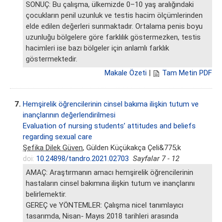
SONUÇ: Bu çalışma, ülkemizde 0–10 yaş aralığındaki
çocukların penil uzunluk ve testis hacim ölçümlerinden
elde edilen değerleri sunmaktadır. Ortalama penis boyu
uzunluğu bölgelere göre farklılık göstermezken, testis
hacimleri ise bazı bölgeler için anlamlı farklık
göstermektedir.
Makale Özeti
|
Tam Metin PDF
7.
Hemşirelik öğrencilerinin cinsel bakıma ilişkin tutum ve
inançlarının değerlendirilmesi
Evaluation of nursing students’ attitudes and beliefs
regarding sexual care
Şefika Dilek Güven
, Gülden Küçükakça Çeli&775;k
doi:
10.24898/tandro.2021.02703
Sayfalar 7 - 12
AMAÇ: Araştırmanın amacı hemşirelik öğrencilerinin
hastaların cinsel bakımına ilişkin tutum ve inançlarını
belirlemektir.
GEREÇ ve YÖNTEMLER: Çalışma nicel tanımlayıcı
tasarımda, Nisan- Mayıs 2018 tarihleri arasında