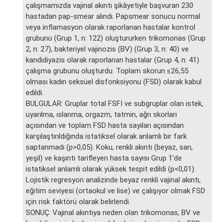
çalışmamızda vajinal akıntı şikâyetiyle başvuran 230
hastadan pap-smear alındı. Papsmear sonucu normal
veya inflamasyon olarak raporlanan hastalar kontrol
grubunu (Grup 1, n: 122) oluştururken trikomonas (Grup
2, n: 27), bakteriyel vajinozis (BV) (Grup 3, n: 40) ve
kandidiyazis olarak raporlanan hastalar (Grup 4, n: 41)
çalışma grubunu oluşturdu. Toplam skorun ≤26,55
olması kadın seksüel disfonksiyonu (FSD) olarak kabul
edildi.
BULGULAR: Gruplar total FSFI ve subgruplar olan istek,
uyarılma, ıslanma, orgazm, tatmin, ağrı skorları
açısından ve toplam FSD hasta sayıları açısından
karşılaştırıldığında istatiksel olarak anlamlı bir fark
saptanmadı (p>0,05). Koku, renkli akıntı (beyaz, sarı,
yeşil) ve kaşıntı tarifleyen hasta sayısı Grup 1’de
istatiksel anlamlı olarak yüksek tespit edildi (p<0,01).
Lojistik regresyon analizinde beyaz renkli vajinal akıntı,
eğitim seviyesi (ortaokul ve lise) ve çalışıyor olmak FSD
için risk faktörü olarak belirlendi.
SONUÇ: Vajinal akıntıya neden olan trikomonas, BV ve