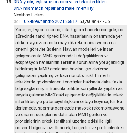
13.
DNA yanlış eşleşme onarımı ve erkek infertilitesi
DNA mismatch repair and male infertility
Neslihan Hekim
doi:
10.24898/tandro.2021.26817
Sayfalar 47 - 55
Yanlış eşleşme onarımı, erkek germ hücrelerinin gelişimi
sürecinde farklı tipteki DNA hasarlarının onarımında yer
alırken, aynı zamanda mayotik rekombinasyonda da
önemli görevler üstlenir. Hayvan modelleri ve insan
çalışmaları ile MMR genlerindeki değişikliklerin ve
ekspresyon hatalarının fertilite sorunlarına yol açabildiği
bildirilmiştir. MMR genlerinin bazıları için dizileme
çalışmaları yapılmış ve bazı nonobstrüktif infertil
erkeklerde gözlemlenen fenotipler hakkında daha fazla
bilgi sağlanmıştır. Bununla birlikte son yıllarda yapılan az
sayıda çalışma MMR’daki epigenetik değişikliklerin erkek
infertilitesiyle potansiyel ilişkisini ortaya koymuştur. Bu
derlemede, spermatogenezde mayotik rekombinasyona
ve onarım süreçlerine dahil olan MMR genleri ve
proteinlerinin erkek fertilitesi üzerine etkisi ile ilgili
mevcut bilgimiz özetlenerek, bu genler ve proteinlerdeki