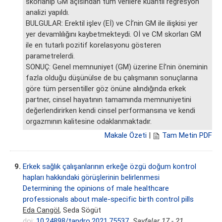
skorlanıp GM açısından tüm verilere kuantil regresyon
analizi yapıldı.
BULGULAR: Erektil işlev (Eİ) ve Cİ’nin GM ile ilişkisi yer
yer devamlılığını kaybetmekteydi. Oİ ve CM skorları GM
ile en tutarlı pozitif korelasyonu gösteren
parametrelerdi.
SONUÇ: Genel memnuniyet (GM) üzerine Eİ’nin öneminin
fazla olduğu düşünülse de bu çalışmanın sonuçlarına
göre tüm persentiller göz önüne alındığında erkek
partner, cinsel hayatının tamamında memnuniyetini
değerlendirirken kendi cinsel performansına ve kendi
orgazmının kalitesine odaklanmaktadır.
Makale Özeti
|
Tam Metin PDF
9.
Erkek sağlık çalışanlarının erkeğe özgü doğum kontrol
hapları hakkındaki görüşlerinin belirlenmesi
Determining the opinions of male healthcare
professionals about male-specific birth control pills
Eda Cangöl
, Seda Sögüt
doi:
10.24898/tandro.2021.75537
Sayfalar 17 - 21