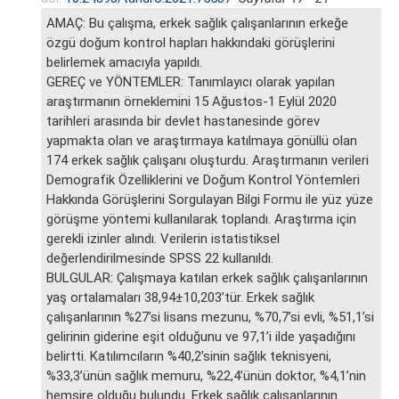
AMAÇ: Bu çalışma, erkek sağlık çalışanlarının erkeğe
özgü doğum kontrol hapları hakkındaki görüşlerini
belirlemek amacıyla yapıldı.
GEREÇ ve YÖNTEMLER: Tanımlayıcı olarak yapılan
araştırmanın örneklemini 15 Ağustos-1 Eylül 2020
tarihleri arasında bir devlet hastanesinde görev
yapmakta olan ve araştırmaya katılmaya gönüllü olan
174 erkek sağlık çalışanı oluşturdu. Araştırmanın verileri
Demografik Özelliklerini ve Doğum Kontrol Yöntemleri
Hakkında Görüşlerini Sorgulayan Bilgi Formu ile yüz yüze
görüşme yöntemi kullanılarak toplandı. Araştırma için
gerekli izinler alındı. Verilerin istatistiksel
değerlendirilmesinde SPSS 22 kullanıldı.
BULGULAR: Çalışmaya katılan erkek sağlık çalışanlarının
yaş ortalamaları 38,94±10,203’tür. Erkek sağlık
çalışanlarının %27’si lisans mezunu, %70,7’si evli, %51,1’si
gelirinin giderine eşit olduğunu ve 97,1’i ilde yaşadığını
belirtti. Katılımcıların %40,2’sinin sağlık teknisyeni,
%33,3’ünün sağlık memuru, %22,4’ünün doktor, %4,1’nin
hemşire olduğu bulundu. Erkek sağlık çalışanlarının