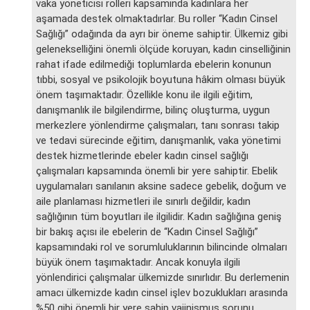
vaka yöneticisi rolleri kapsamında kadınlara her
aşamada destek olmaktadırlar. Bu roller “Kadın Cinsel
Sağlığı” odağında da ayrı bir öneme sahiptir. Ülkemiz gibi
gelenekselliğini önemli ölçüde koruyan, kadın cinselliğinin
rahat ifade edilmediği toplumlarda ebelerin konunun
tıbbi, sosyal ve psikolojik boyutuna hâkim olması büyük
önem taşımaktadır. Özellikle konu ile ilgili eğitim,
danışmanlık ile bilgilendirme, bilinç oluşturma, uygun
merkezlere yönlendirme çalışmaları, tanı sonrası takip
ve tedavi sürecinde eğitim, danışmanlık, vaka yönetimi
destek hizmetlerinde ebeler kadın cinsel sağlığı
çalışmaları kapsamında önemli bir yere sahiptir. Ebelik
uygulamaları sanılanın aksine sadece gebelik, doğum ve
aile planlaması hizmetleri ile sınırlı değildir, kadın
sağlığının tüm boyutları ile ilgilidir. Kadın sağlığına geniş
bir bakış açısı ile ebelerin de “Kadın Cinsel Sağlığı”
kapsamındaki rol ve sorumluluklarının bilincinde olmaları
büyük önem taşımaktadır. Ancak konuyla ilgili
yönlendirici çalışmalar ülkemizde sınırlıdır. Bu derlemenin
amacı ülkemizde kadın cinsel işlev bozuklukları arasında
%50 gibi önemli bir yere sahip vajinismus sorunu