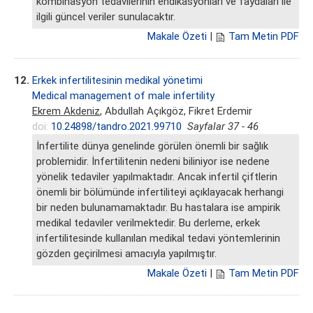
kombinasyon tedavilerinin endikasyonları ve faydaları ile
ilgili güncel veriler sunulacaktır.
Makale Özeti
|
Tam Metin PDF
12.
Erkek infertilitesinin medikal yönetimi
Medical management of male infertility
Ekrem Akdeniz
, Abdullah Açıkgöz, Fikret Erdemir
doi:
10.24898/tandro.2021.99710
Sayfalar 37 - 46
İnfertilite dünya genelinde görülen önemli bir sağlık
problemidir. İnfertilitenin nedeni biliniyor ise nedene
yönelik tedaviler yapılmaktadır. Ancak infertil çiftlerin
önemli bir bölümünde infertiliteyi açıklayacak herhangi
bir neden bulunamamaktadır. Bu hastalara ise ampirik
medikal tedaviler verilmektedir. Bu derleme, erkek
infertilitesinde kullanılan medikal tedavi yöntemlerinin
gözden geçirilmesi amacıyla yapılmıştır.
Makale Özeti
|
Tam Metin PDF