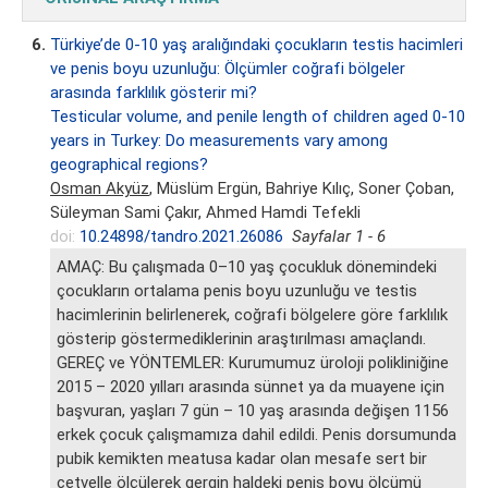
6.
Türkiye’de 0-10 yaş aralığındaki çocukların testis hacimleri
ve penis boyu uzunluğu: Ölçümler coğrafi bölgeler
arasında farklılık gösterir mi?
Testicular volume, and penile length of children aged 0-10
years in Turkey: Do measurements vary among
geographical regions?
Osman Akyüz
, Müslüm Ergün, Bahriye Kılıç, Soner Çoban,
Süleyman Sami Çakır, Ahmed Hamdi Tefekli
doi:
10.24898/tandro.2021.26086
Sayfalar 1 - 6
AMAÇ: Bu çalışmada 0–10 yaş çocukluk dönemindeki
çocukların ortalama penis boyu uzunluğu ve testis
hacimlerinin belirlenerek, coğrafi bölgelere göre farklılık
gösterip göstermediklerinin araştırılması amaçlandı.
GEREÇ ve YÖNTEMLER: Kurumumuz üroloji polikliniğine
2015 – 2020 yılları arasında sünnet ya da muayene için
başvuran, yaşları 7 gün – 10 yaş arasında değişen 1156
erkek çocuk çalışmamıza dahil edildi. Penis dorsumunda
pubik kemikten meatusa kadar olan mesafe sert bir
cetvelle ölçülerek gergin haldeki penis boyu ölçümü