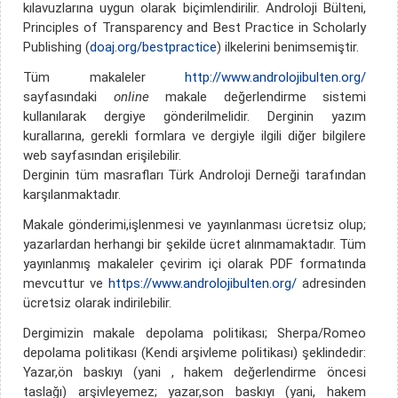
kılavuzlarına uygun olarak biçimlendirilir. Androloji Bülteni,
Principles of Transparency and Best Practice in Scholarly
Publishing (
doaj.org/bestpractice
) ilkelerini benimsemiştir.
Tüm makaleler
http://www.androlojibulten.org/
sayfasındaki
online
makale değerlendirme sistemi
kullanılarak dergiye gönderilmelidir. Derginin yazım
kurallarına, gerekli formlara ve dergiyle ilgili diğer bilgilere
web sayfasından erişilebilir.
Derginin tüm masrafları Türk Androloji Derneği tarafından
karşılanmaktadır.
Makale gönderimi,işlenmesi ve yayınlanması ücretsiz olup;
yazarlardan herhangi bir şekilde ücret alınmamaktadır. Tüm
yayınlanmış makaleler çevirim içi olarak PDF formatında
mevcuttur ve
https://www.androlojibulten.org/
adresinden
ücretsiz olarak indirilebilir.
Dergimizin makale depolama politikası; Sherpa/Romeo
depolama politikası (Kendi arşivleme politikası) şeklindedir:
Yazar,ön baskıyı (yani , hakem değerlendirme öncesi
taslağı) arşivleyemez; yazar,son baskıyı (yani, hakem