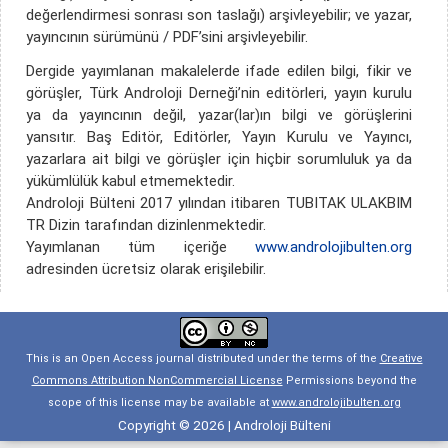
değerlendirmesi sonrası son taslağı) arşivleyebilir; ve yazar,
yayıncının sürümünü / PDF’sini arşivleyebilir.
Dergide yayımlanan makalelerde ifade edilen bilgi, fikir ve
görüşler, Türk Androloji Derneği’nin editörleri, yayın kurulu
ya da yayıncının değil, yazar(lar)ın bilgi ve görüşlerini
yansıtır. Baş Editör, Editörler, Yayın Kurulu ve Yayıncı,
yazarlara ait bilgi ve görüşler için hiçbir sorumluluk ya da
yükümlülük kabul etmemektedir.
Androloji Bülteni 2017 yılından itibaren TUBITAK ULAKBIM
TR Dizin tarafından dizinlenmektedir.
Yayımlanan tüm içeriğe
www.androlojibulten.org
adresinden ücretsiz olarak erişilebilir.
This is an Open Access journal distributed under the terms of the
Creative
Commons Attribution NonCommercial License
Permissions beyond the
scope of this license may be available at
www.androlojibulten.org
Copyright © 2026 | Androloji Bülteni