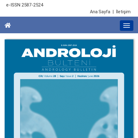
e-ISSN 2587-2524
Ana Sayfa
|
İletişim
Togg
navi