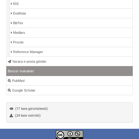
RIS
EndNote
BibTex
Medlars
Procite
Reference Manager
Yazara e-posta gönder
Benzer makaleler
PubMed
Google Scholar
(17 kere görüntülendi)
(24 kere indirildi)