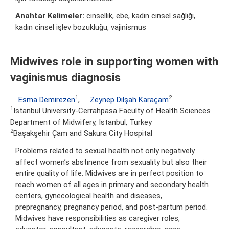
Anahtar Kelimeler:
cinsellik, ebe, kadın cinsel sağlığı,
kadın cinsel işlev bozukluğu, vajinismus
Midwives role in supporting women with
vaginismus diagnosis
1
2
Esma Demirezen
,
Zeynep Dilşah Karaçam
1
Istanbul University-Cerrahpasa Faculty of Health Sciences
Department of Midwifery, Istanbul, Turkey
2
Başakşehir Çam and Sakura City Hospital
Problems related to sexual health not only negatively
affect women’s abstinence from sexuality but also their
entire quality of life. Midwives are in perfect position to
reach women of all ages in primary and secondary health
centers, gynecological health and diseases,
prepregnancy, pregnancy period, and post-partum period.
Midwives have responsibilities as caregiver roles,