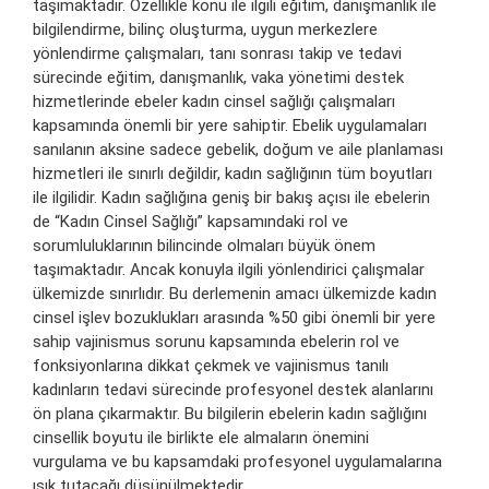
taşımaktadır. Özellikle konu ile ilgili eğitim, danışmanlık ile
bilgilendirme, bilinç oluşturma, uygun merkezlere
yönlendirme çalışmaları, tanı sonrası takip ve tedavi
sürecinde eğitim, danışmanlık, vaka yönetimi destek
hizmetlerinde ebeler kadın cinsel sağlığı çalışmaları
kapsamında önemli bir yere sahiptir. Ebelik uygulamaları
sanılanın aksine sadece gebelik, doğum ve aile planlaması
hizmetleri ile sınırlı değildir, kadın sağlığının tüm boyutları
ile ilgilidir. Kadın sağlığına geniş bir bakış açısı ile ebelerin
de “Kadın Cinsel Sağlığı” kapsamındaki rol ve
sorumluluklarının bilincinde olmaları büyük önem
taşımaktadır. Ancak konuyla ilgili yönlendirici çalışmalar
ülkemizde sınırlıdır. Bu derlemenin amacı ülkemizde kadın
cinsel işlev bozuklukları arasında %50 gibi önemli bir yere
sahip vajinismus sorunu kapsamında ebelerin rol ve
fonksiyonlarına dikkat çekmek ve vajinismus tanılı
kadınların tedavi sürecinde profesyonel destek alanlarını
ön plana çıkarmaktır. Bu bilgilerin ebelerin kadın sağlığını
cinsellik boyutu ile birlikte ele almaların önemini
vurgulama ve bu kapsamdaki profesyonel uygulamalarına
ışık tutacağı düşünülmektedir.