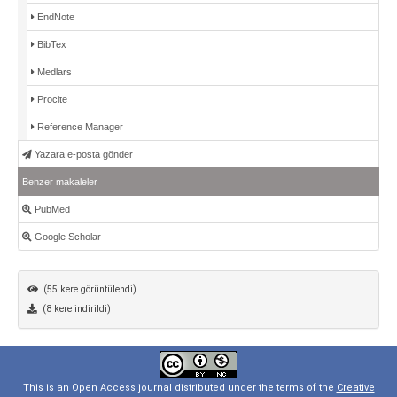
EndNote
BibTex
Medlars
Procite
Reference Manager
Yazara e-posta gönder
Benzer makaleler
PubMed
Google Scholar
(55 kere görüntülendi)
(8 kere indirildi)
This is an Open Access journal distributed under the terms of the
Creative