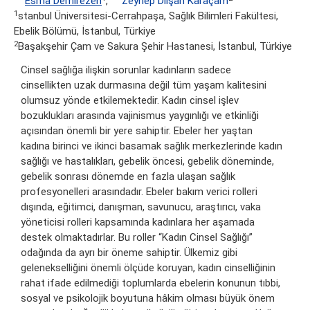
Esma Demirezen
,
Zeynep Dilşah Karaçam
1
stanbul Üniversitesi-Cerrahpaşa, Sağlık Bilimleri Fakültesi,
Ebelik Bölümü, İstanbul, Türkiye
2
Başakşehir Çam ve Sakura Şehir Hastanesi, İstanbul, Türkiye
Cinsel sağlığa ilişkin sorunlar kadınların sadece
cinsellikten uzak durmasına değil tüm yaşam kalitesini
olumsuz yönde etkilemektedir. Kadın cinsel işlev
bozuklukları arasında vajinismus yaygınlığı ve etkinliği
açısından önemli bir yere sahiptir. Ebeler her yaştan
kadına birinci ve ikinci basamak sağlık merkezlerinde kadın
sağlığı ve hastalıkları, gebelik öncesi, gebelik döneminde,
gebelik sonrası dönemde en fazla ulaşan sağlık
profesyonelleri arasındadır. Ebeler bakım verici rolleri
dışında, eğitimci, danışman, savunucu, araştırıcı, vaka
yöneticisi rolleri kapsamında kadınlara her aşamada
destek olmaktadırlar. Bu roller “Kadın Cinsel Sağlığı”
odağında da ayrı bir öneme sahiptir. Ülkemiz gibi
gelenekselliğini önemli ölçüde koruyan, kadın cinselliğinin
rahat ifade edilmediği toplumlarda ebelerin konunun tıbbi,
sosyal ve psikolojik boyutuna hâkim olması büyük önem