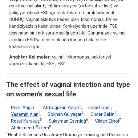
renkli vajinal akıntı, eğitim seviyesi (ortaokul ve lise) ve
çalışıyor olmak FSD için risk faktörü olarak belirlendi.
SONUÇ: Vajinal akıntıya neden olan trikomonas, BV ve
kandidiyazisin kadın cinsel fonksiyonları üzerinde, FSD
açısından bir fark yaratmadığı görüldü. Günümüzde vajinal
akıntının FSD’ye neden olduğu konusu hala netlik
kazanmamıştır.
Anahtar Kelimeler:
vajinit, trikomonas, bakteriyel
vajinozis, kandida, FSFI, FSD
The effect of vaginal infection and type
on women’s sexual life
1
2
3
Pınar Anğın
,
Ali Doğukan Anğın
,
İsmet Gün
,
4
2
2
Yasemin Alan
,
Gökhan Gülyaşar
,
Önder Sakin
,
5
6
7
Resul Karakuş
,
Süleyman Eserdağ
,
Vildan Elibol
,
8
Abdulmecit Öktem
1
Health Sciences University Umraniye Training and Research