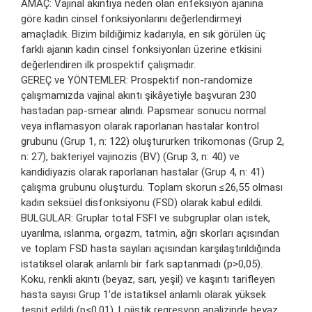
AMAÇ: Vajinal akıntıya neden olan enfeksiyon ajanına
göre kadın cinsel fonksiyonlarını değerlendirmeyi
amaçladık. Bizim bildiğimiz kadarıyla, en sık görülen üç
farklı ajanın kadın cinsel fonksiyonları üzerine etkisini
değerlendiren ilk prospektif çalışmadır.
GEREÇ ve YÖNTEMLER: Prospektif non-randomize
çalışmamızda vajinal akıntı şikâyetiyle başvuran 230
hastadan pap-smear alındı. Papsmear sonucu normal
veya inflamasyon olarak raporlanan hastalar kontrol
grubunu (Grup 1, n: 122) oluştururken trikomonas (Grup 2,
n: 27), bakteriyel vajinozis (BV) (Grup 3, n: 40) ve
kandidiyazis olarak raporlanan hastalar (Grup 4, n: 41)
çalışma grubunu oluşturdu. Toplam skorun ≤26,55 olması
kadın seksüel disfonksiyonu (FSD) olarak kabul edildi.
BULGULAR: Gruplar total FSFI ve subgruplar olan istek,
uyarılma, ıslanma, orgazm, tatmin, ağrı skorları açısından
ve toplam FSD hasta sayıları açısından karşılaştırıldığında
istatiksel olarak anlamlı bir fark saptanmadı (p>0,05).
Koku, renkli akıntı (beyaz, sarı, yeşil) ve kaşıntı tarifleyen
hasta sayısı Grup 1’de istatiksel anlamlı olarak yüksek
tespit edildi (p<0,01). Lojistik regresyon analizinde beyaz