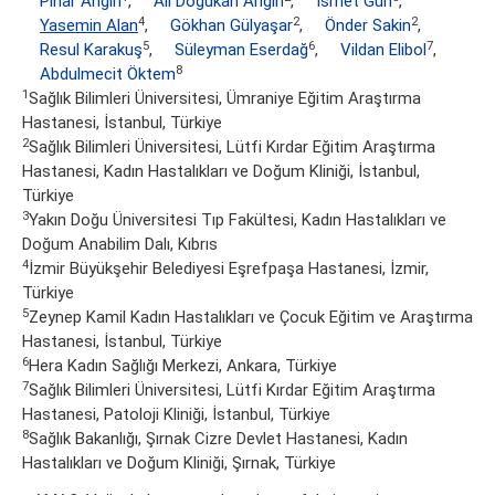
Pınar Anğın
,
Ali Doğukan Anğın
,
İsmet Gün
,
4
2
2
Yasemin Alan
,
Gökhan Gülyaşar
,
Önder Sakin
,
5
6
7
Resul Karakuş
,
Süleyman Eserdağ
,
Vildan Elibol
,
8
Abdulmecit Öktem
1
Sağlık Bilimleri Üniversitesi, Ümraniye Eğitim Araştırma
Hastanesi, İstanbul, Türkiye
2
Sağlık Bilimleri Üniversitesi, Lütfi Kırdar Eğitim Araştırma
Hastanesi, Kadın Hastalıkları ve Doğum Kliniği, İstanbul,
Türkiye
3
Yakın Doğu Üniversitesi Tıp Fakültesi, Kadın Hastalıkları ve
Doğum Anabilim Dalı, Kıbrıs
4
İzmir Büyükşehir Belediyesi Eşrefpaşa Hastanesi, İzmir,
Türkiye
5
Zeynep Kamil Kadın Hastalıkları ve Çocuk Eğitim ve Araştırma
Hastanesi, İstanbul, Türkiye
6
Hera Kadın Sağlığı Merkezi, Ankara, Türkiye
7
Sağlık Bilimleri Üniversitesi, Lütfi Kırdar Eğitim Araştırma
Hastanesi, Patoloji Kliniği, İstanbul, Türkiye
8
Sağlık Bakanlığı, Şırnak Cizre Devlet Hastanesi, Kadın
Hastalıkları ve Doğum Kliniği, Şırnak, Türkiye