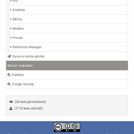
RIS
EndNote
BibTex
Medlars
Procite
Reference Manager
Yazara e-posta gönder
Benzer makaleler
PubMed
Google Scholar
(26 kere görüntülendi)
(1716 kere indirildi)