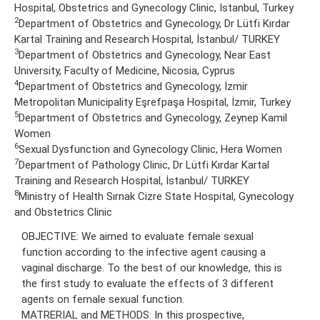
Hospital, Obstetrics and Gynecology Clinic, Istanbul, Turkey
2
Department of Obstetrics and Gynecology, Dr Lütfi Kırdar
Kartal Training and Research Hospital, İstanbul/ TURKEY
3
Department of Obstetrics and Gynecology, Near East
University, Faculty of Medicine, Nicosia, Cyprus
4
Department of Obstetrics and Gynecology, İzmir
Metropolitan Municipality Eşrefpaşa Hospital, İzmir, Turkey
5
Department of Obstetrics and Gynecology, Zeynep Kamil
Women
6
Sexual Dysfunction and Gynecology Clinic, Hera Women
7
Department of Pathology Clinic, Dr Lütfi Kırdar Kartal
Training and Research Hospital, İstanbul/ TURKEY
8
Ministry of Health Sırnak Cizre State Hospital, Gynecology
and Obstetrics Clinic
OBJECTIVE: We aimed to evaluate female sexual
function according to the infective agent causing a
vaginal discharge. To the best of our knowledge, this is
the first study to evaluate the effects of 3 different
agents on female sexual function.
MATRERIAL and METHODS: In this prospective,