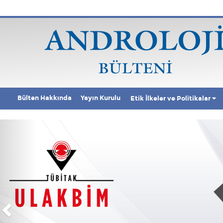
Bülten Hakkında
Yayın Kurulu
Etik İlkeler ve Politikalar