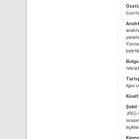
Özetl
özette
Anaht
anaht
yararla
Yöntem
belirti
Bulgu
tekrar
Tartı
ilgisi
Kısal
Şekil 
JPEG ve
sıras
açıkla
Kayna