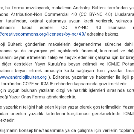
ar, bu formu imzalayarak, makalenin Androloji Bülteni tarafından y
ns Attribution-Non Commercial 4.0 (CC BY-NC 4.0) Uluslararası
ar tarafından, orijinal çalışmaya uygun kredi verilerek, yalnız
aşılmasını kabul ederler. CC BY-NC 4.0 lisansına i
//creativecommons.org/licenses/by-nc/4.0/
adresine bakınız.
oji Bülteni; gönderilen makalelerin değerlendirme sürecine dahil
asına ya da önyargıya yol açabilecek finansal, kurumsal ve diğer
alarını beyan etmelerini talep ve teşvik eder. Bir çalışma için bir bi
 diğer destekler Yayın Kurulu’na beyan edilmeli ve ICMJE Potans
alarını beyan etmek amacıyla katkı sağlayan tüm yazarlar tarafı
/www.androlojibulten.org
). Editörler, yazarlar ve hakemler ile ilgili
 tarafından COPE ve ICMJE rehberleri kapsamında çözülmektedir.
için uygun bulunan yazıların dizgi ve hazırlık işlemleri sırasında so
ceği Yazar Onay Formu gönderilecektir.
 yazarlık niteliğini hak eden kişiler yazar olarak gösterilmelidir. Yaza
ndan önerilen yazarlık kriterlerini karşılaması gerekmektedir. ICMJ
ktedir:
alışmanın konseptine/tasarımına ya da çalışma için verilerin topla