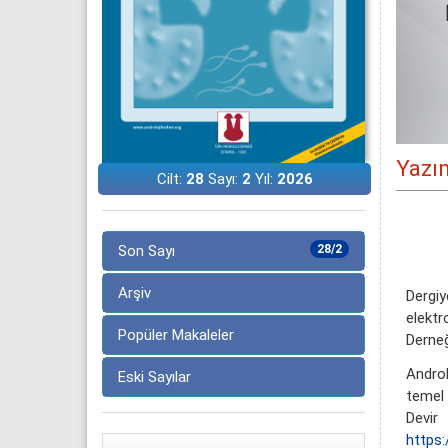
Yazım
Cilt:
28
Sayı:
2
Yıl:
2026
Son Sayı
28/2
Arşiv
Dergiy
elektr
Popüler Makaleler
Derneğ
Androl
Eski Sayılar
temel 
Devir
https: