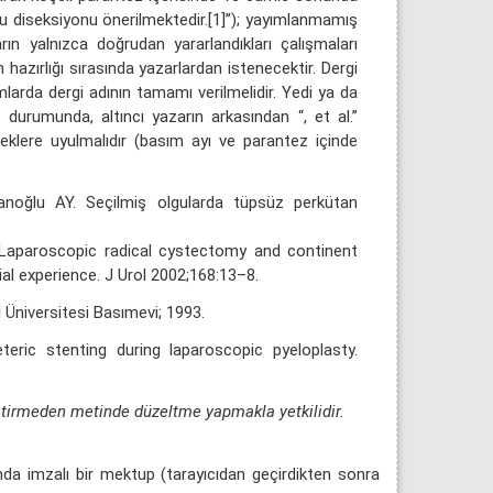
du diseksiyonu önerilmektedir.[1]”); yayımlanmamış
ın yalnızca doğrudan yararlandıkları çalışmaları
azırlığı sırasında yazarlardan istenecektir. Dergi
larda dergi adının tamamı verilmelidir. Yedi ya da
durumunda, altıncı yazarın arkasından “, et al.”
neklere uyulmalıdır (basım ayı ve parantez içinde
anoğlu AY. Seçilmiş olgularda tüpsüz perkütan
. Laparoscopic radical cystectomy and continent
ial experience. J Urol 2002;168:13–8.
 Üniversitesi Basımevi; 1993.
eric stenting during laparoscopic pyeloplasty.
ştirmeden metinde düzeltme yapmakla yetkilidir.
tında imzalı bir mektup (tarayıcıdan geçirdikten sonra