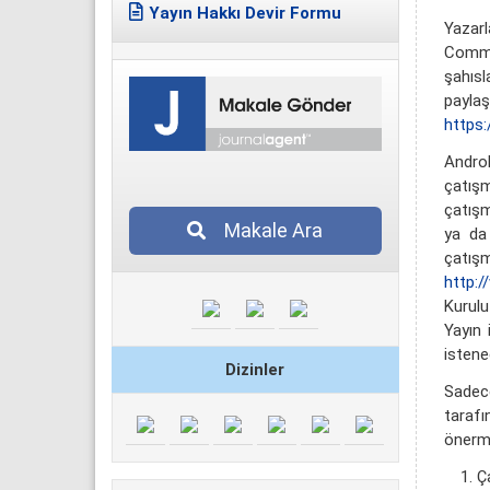
Yayın Hakkı Devir Formu
Yazarl
Commo
şahısl
payl
https:
Androl
çatışm
çatışm
Makale Ara
ya da
çatışm
http:/
Kurulu
Yayın 
istene
Dizinler
Sadece
tarafı
önerme
Ç