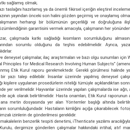
atkı sağlamış olmak;
zı taslağını hazırlamış ya da önemli fikirsel içeriğin eleştirel incelem
azının yayından önceki son halini gözden geçirmiş ve onaylamış olma
alışmanın herhangi bir bölümünün geçerliliği ve doğruluğuna ili
özümlendiğinin garantisini vermek amacıyla, çalışmanın her yönünde
azar, çalışmada katkı sağladığı kısımların sorumluluğunu almasın
arından sorumlu olduğunu da teşhis edebilmelidir. Ayrıca, yazarl
dırlar.
 ve deneysel çalışmalar, ilaç araştırmaları ve bazı olgu sunumları içi
al Principles for Medical Research Involving Human Subjects” (ame
anmış Etik Kurul raporu gerekmektedir. Gerekli görülmesi halinde y
bir yazı talep edilebilir. İnsanlar üzerinde yapılmış deneysel çalış
ığı kişilere uygulanan prosedürlerin niteliği tümüyle açıklandıktan sonra
inde yer verilmelidir. Hayvanlar üzerinde yapılan çalışmalarda ise ağrı, 
de açık olarak belirtilmelidir. Hasta onamları, Etik Kurul raporunun
, ana metin dosyasında yer alan Yöntemler başlığı altında belirtilmel
arın sorumluluğundadır. Hastaların kimliğini açığa çıkarabilecek foto
imzalı izinlerin de gönderilmesi gereklidir.
makalelerin benzerlik tespiti denetimi, iThenticate yazılımı aracılığıyl
Kurulu, dergimize gönderilen çalışmalar hakkındaki intihal, atıf ma