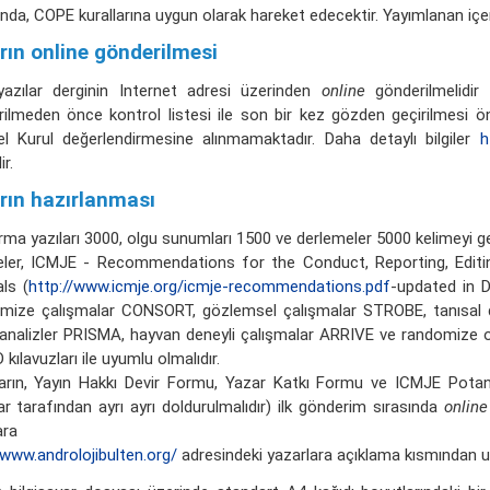
ında, COPE kurallarına uygun olarak hareket edecektir. Yayımlanan içerik 
rın online gönderilmesi
azılar derginin Internet adresi üzerinden
online
gönderilmelidir 
ilmeden önce kontrol listesi ile son bir kez gözden geçirilmesi öne
el Kurul değerlendirmesine alınmamaktadır. Daha detaylı bilgiler
h
ir.
arın hazırlanması
rma yazıları 3000, olgu sunumları 1500 ve derlemeler 5000 kelimeyi g
eler, ICMJE - Recommendations for the Conduct, Reporting, Editin
ls (
http://www.icmje.org/icmje-recommendations.pdf
-updated in D
mize çalışmalar CONSORT, gözlemsel çalışmalar STROBE, tanısal d
nalizler PRISMA, hayvan deneyli çalışmalar ARRIVE ve randomize olma
kılavuzları ile uyumlu olmalıdır.
ların, Yayın Hakkı Devir Formu, Yazar Katkı Formu ve ICMJE Potan
ar tarafından ayrı ayrı doldurulmalıdır) ilk gönderim sırasında
online
ara
/www.androlojibulten.org/
adresindeki yazarlara açıklama kısmından ulaş