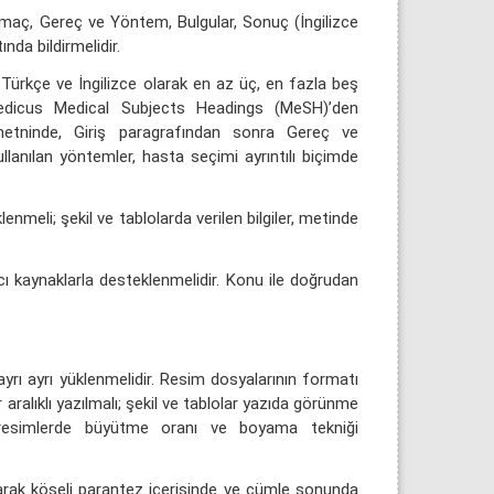
Amaç, Gereç ve Yöntem, Bulgular, Sonuç (İngilizce
nda bildirmelidir.
Türkçe ve İngilizce olarak en az üç, en fazla beş
x Medicus Medical Subjects Headings (MeSH)’den
etninde, Giriş paragrafından sonra Gereç ve
kullanılan yöntemler, hasta seçimi ayrıntılı biçimde
klenmeli; şekil ve tablolarda verilen bilgiler, metinde
abancı kaynaklarla desteklenmelidir. Konu ile doğrudan
ayrı ayrı yüklenmelidir. Resim dosyalarının formatı
ır aralıklı yazılmalı; şekil ve tablolar yazıda görünme
ik resimlerde büyütme oranı ve boyama tekniği
larak köşeli parantez içerisinde ve cümle sonunda