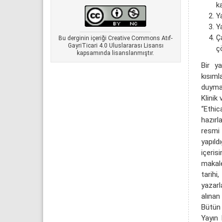
k
Ya
Y
Ç
Bu derginin içeriği Creative Commons Atıf-
GayriTicari 4.0 Uluslararası Lisansı
ç
kapsamında lisanslanmıştır.
Bir y
kısıml
duymalı
Klinik
“Ethic
hazırl
resmi 
yapıld
içeris
makale
tarihi
yazarl
alınan 
Bütün 
Yayın 