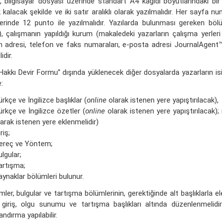
r, bilgisayar dosyası üzerinde standart A4 kağıdı boyutlarındaki b
 kalacak şekilde ve iki satır aralıklı olarak yazılmalıdır. Her sayfa
erinde 12 punto ile yazılmalıdır. Yazılarda bulunması gereken bölüm
, çalışmanın yapıldığı kurum (makaledeki yazarların çalışma yerleri 
im adresi, telefon ve faks numaraları, e-posta adresi JournalAgent
idir.
 Hakkı Devir Formu” dışında yüklenecek diğer dosyalarda yazarların isi
:
rkçe ve İngilizce başlıklar (
online
olarak istenen yere yapıştırılacak),
ürkçe ve İngilizce özetler (
online
olarak istenen yere yapıştırılaca
larak istenen yere eklenmelidir)
riş;
ereç ve Yöntem;
lgular;
artışma;
aynaklar bölümleri bulunur.
ler, bulgular ve tartışma bölümlerinin, gerektiğinde alt başlıklarla el
giriş, olgu sunumu ve tartışma başlıkları altında düzenlenmelidir
andırma yapılabilir.