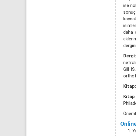
ise no
sonuçl
kaynak
isimle
daha a
eklenm
dergin
Dergi:
nefrol
Gill I
orthot
Kitap:
Kitap
Philad
Öneml
Online
Y