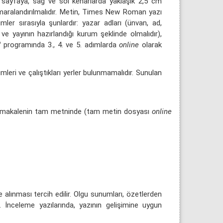
ir sayfaya, sağ ve sol kenarlarda yaklaşık 2,5 cm
 numaralandırılmalıdır. Metin, Times New Roman yazı
ler sırasıyla şunlardır: yazar adları (ünvan, ad,
ve yayının hazırlandığı kurum şeklinde olmalıdır),
™ programında 3., 4. ve 5. adımlarda
online
olarak
mleri ve çalıştıkları yerler bulunmamalıdır. Sunulan
k); makalenin tam metninde (tam metin dosyası
online
e alınması tercih edilir. Olgu sunumları, özetlerden
. İnceleme yazılarında, yazının gelişimine uygun