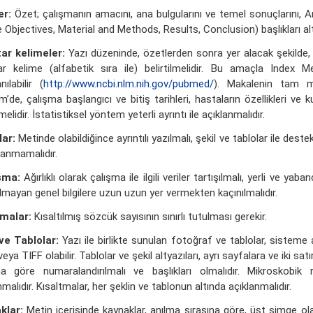
er:
Özet; çalışmanın amacını, ana bulgularını ve temel sonuçlarını, 
 Objectives, Material and Methods, Results, Conclusion) başlıkları altı
ar kelimeler:
Yazı düzeninde, özetlerden sonra yer alacak şekilde, 
ar kelime (alfabetik sıra ile) belirtilmelidir. Bu amaçla Inde
nılabilir (
http://www.ncbi.nlm.nih.gov/pubmed/
). Makalenin tam m
’de, çalışma başlangıcı ve bitiş tarihleri, hastaların özellikleri ve 
lmelidir. İstatistiksel yöntem yeterli ayrıntı ile açıklanmalıdır.
lar:
Metinde olabildiğince ayrıntılı yazılmalı, şekil ve tablolar ile deste
lanmamalıdır.
şma:
Ağırlıklı olarak çalışma ile ilgili veriler tartışılmalı, yerli ve y
 olmayan genel bilgilere uzun uzun yer vermekten kaçınılmalıdır.
tmalar:
Kısaltılmış sözcük sayısının sınırlı tutulması gerekir.
ve Tablolar:
Yazı ile birlikte sunulan fotoğraf ve tablolar, sisteme 
ya TIFF olabilir. Tablolar ve şekil altyazıları, ayrı sayfalara ve iki sat
ına göre numaralandırılmalı ve başlıkları olmalıdır. Mikroskob
nmalıdır. Kısaltmalar, her şeklin ve tablonun altında açıklanmalıdır.
klar:
Metin içerisinde kaynaklar, anılma sırasına göre, üst simge o