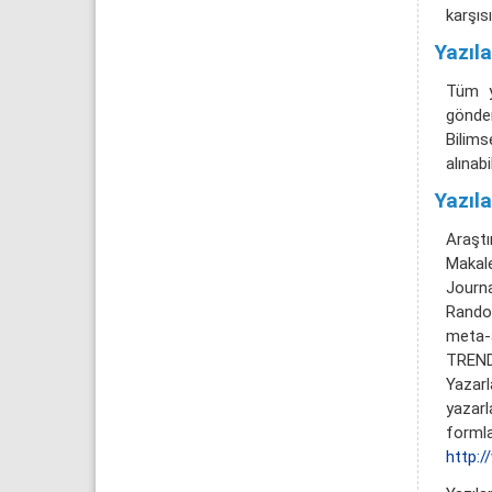
karşıs
Yazıla
Tüm y
gönder
Bilims
alınabil
Yazıl
Araştı
Makal
Journa
Rando
meta-a
TREND 
Yazar
yazarl
forml
http:/