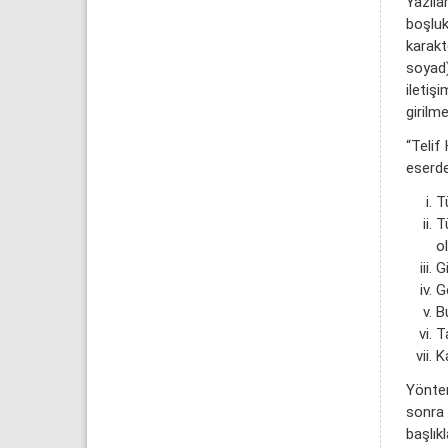
Yazıla
boşluk
karakt
soyad)
iletiş
girilmel
“Telif
eserde
Tü
T
o
Gi
G
Bu
T
K
Yöntem
sonra 
başlıkl