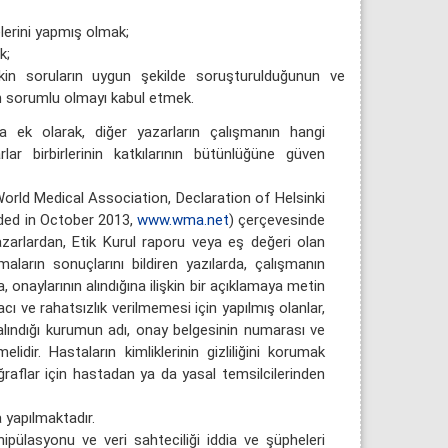
elerini yapmış olmak;
k;
şkin soruların uygun şekilde soruşturulduğunun ve
n sorumlu olmayı kabul etmek.
a ek olarak, diğer yazarların çalışmanın hangi
ar birbirlerinin katkılarının bütünlüğüne güven
n World Medical Association, Declaration of Helsinki
nded in October 2013,
www.wma.net
) çerçevesinde
azarlardan, Etik Kurul raporu veya eş değeri olan
maların sonuçlarını bildiren yazılarda, çalışmanın
, onaylarının alındığına ilişkin bir açıklamaya metin
acı ve rahatsızlık verilmemesi için yapılmış olanlar,
 alındığı kurumun adı, onay belgesinin numarası ve
idir. Hastaların kimliklerinin gizliliğini korumak
ğraflar için hastadan ya da yasal temsilcilerinden
a yapılmaktadır.
nipülasyonu ve veri sahteciliği iddia ve şüpheleri