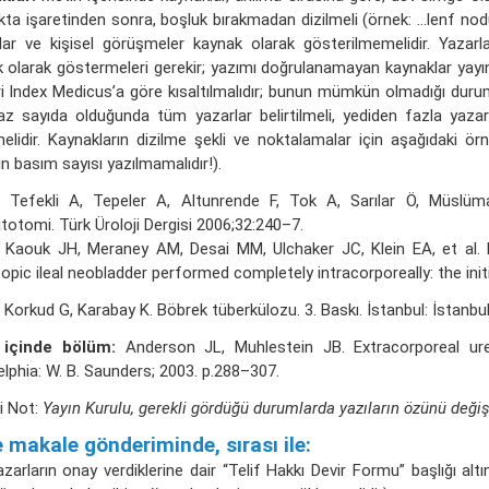
kta işaretinden sonra, boşluk bırakmadan dizilmeli (örnek: ...lenf no
ar ve kişisel görüşmeler kaynak olarak gösterilmemelidir. Yazarlar
 olarak göstermeleri gerekir; yazımı doğrulanamayan kaynaklar yayın h
ri Index Medicus’a göre kısaltılmalıdır; bunun mümkün olmadığı durum
z sayıda olduğunda tüm yazarlar belirtilmeli, yediden fazla yazar 
elidir. Kaynakların dizilme şekli ve noktalamalar için aşağıdaki ör
in basım sayısı yazılmamalıdır!).
Tefekli A, Tepeler A, Altunrende F, Tok A, Sarılar Ö, Müslüm
itotomi. Türk Üroloji Dergisi 2006;32:240–7.
S, Kaouk JH, Meraney AM, Desai MM, Ulchaker JC, Klein EA, et al
opic ileal neobladder performed completely intracorporeally: the init
Korkud G, Karabay K. Böbrek tüberkülozu. 3. Baskı. İstanbul: İstanbul
 içinde bölüm:
Anderson JL, Muhlestein JB. Extracorporeal uret
elphia: W. B. Saunders; 2003. p.288–307.
i Not:
Yayın Kurulu, gerekli gördüğü durumlarda yazıların özünü deği
 makale gönderiminde, sırası ile:
azarların onay verdiklerine dair “Telif Hakkı Devir Formu” başlığı al