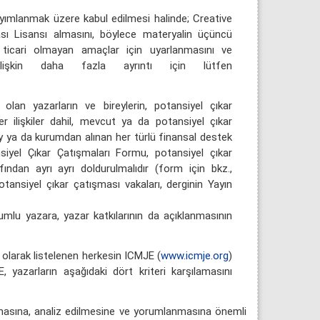
ayımlanmak üzere kabul edilmesi halinde; Creative
 Lisansı almasını, böylece materyalin üçüncü
ca ticari olmayan amaçlar için uyarlanmasını ve
lişkin daha fazla ayrıntı için lütfen
 olan yazarların ve bireylerin, potansiyel çıkar
 ilişkiler dahil, mevcut ya da potansiyel çıkar
rey ya da kurumdan alınan her türlü finansal destek
iyel Çıkar Çatışmaları Formu, potansiyel çıkar
ndan ayrı ayrı doldurulmalıdır (form için bkz.,
 potansiyel çıkar çatışması vakaları, derginin Yayın
rumlu yazara, yazar katkılarının da açıklanmasının
r olarak listelenen herkesin ICMJE (
www.icmje.org
)
E, yazarların aşağıdaki dört kriteri karşılamasını
nmasına, analiz edilmesine ve yorumlanmasına önemli