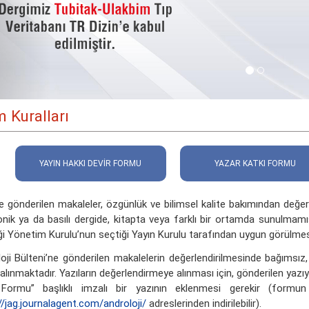
 Kuralları
YAYIN HAKKI DEVİR FORMU
YAZAR KATKI FORMU
e gönderilen makaleler, özgünlük ve bilimsel kalite bakımından değerl
onik ya da basılı dergide, kitapta veya farklı bir ortamda sunulma
i Yönetim Kurulu’nun seçtiği Yayın Kurulu tarafından uygun görülmesi
oji Bülteni’ne gönderilen makalelerin değerlendirilmesinde bağımsız
alınmaktadır. Yazıların değerlendirmeye alınması için, gönderilen yazıy
 Formu” başlıklı imzalı bir yazının eklenmesi gerekir (form
//jag.journalagent.com/androloji/
adreslerinden indirilebilir).