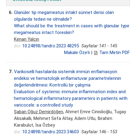
6.
Glanüler tip megameatus intakt sünnet derisi olan
olgularda tedavi ne olmalıdır?
What should be the treatment in cases with glanular type
megameatus intact foreskin?
Kenan Yalçın
doi:
10.24898/tandro.2023.48295
Sayfalar 141 - 145
Makale Özeti
|
Tam Metin PDF
7.
Varikoselli hastalarda sistemik immün enflamasyon
endeksi ve hematolojik enflamatuvar parametrelerinin
değerlendirilmesi: Kontrollü bir çalışma
Evaluation of systemic immune inflammation index and
hematological inflammatory parameters in patients with
varicocele: a controlled study
Şaban Oğuz Demirdöğen
, Ahmet Emre Cinislioğlu, Tugay
Aksakallı, Mehmet Sefa Altay, Adem Utlu, İbrahim
Karabulut, İsa Özbey
doi:
10.24898/tandro.2023.34603
Sayfalar 146 - 153