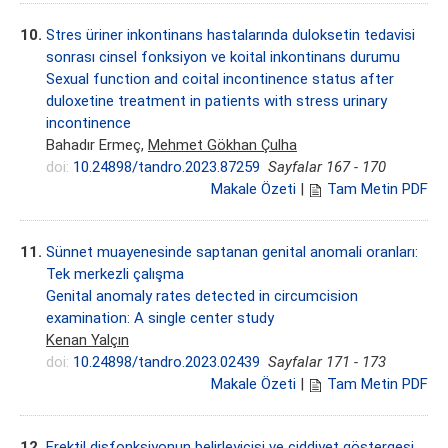
10.
Stres üriner inkontinans hastalarında duloksetin tedavisi
sonrası cinsel fonksiyon ve koital inkontinans durumu
Sexual function and coital incontinence status after
duloxetine treatment in patients with stress urinary
incontinence
Bahadır Ermeç,
Mehmet Gökhan Çulha
doi:
10.24898/tandro.2023.87259
Sayfalar 167 - 170
Makale Özeti
|
Tam Metin PDF
11.
Sünnet muayenesinde saptanan genital anomali oranları:
Tek merkezli çalışma
Genital anomaly rates detected in circumcision
examination: A single center study
Kenan Yalçın
doi:
10.24898/tandro.2023.02439
Sayfalar 171 - 173
Makale Özeti
|
Tam Metin PDF
12.
Erektil disfonksiyonun belirleyicisi ve ciddiyet göstergesi