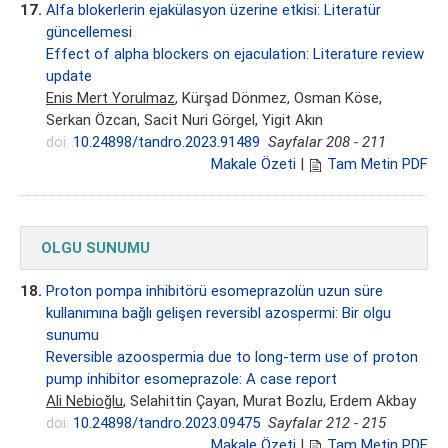
17.
Alfa blokerlerin ejakülasyon üzerine etkisi: Literatür
güncellemesi
Effect of alpha blockers on ejaculation: Literature review
update
Enis Mert Yorulmaz
, Kürşad Dönmez, Osman Köse,
Serkan Özcan, Sacit Nuri Görgel, Yigit Akın
doi:
10.24898/tandro.2023.91489
Sayfalar 208 - 211
Makale Özeti
|
Tam Metin PDF
OLGU SUNUMU
18.
Proton pompa inhibitörü esomeprazolün uzun süre
kullanımına bağlı gelişen reversibl azospermi: Bir olgu
sunumu
Reversible azoospermia due to long-term use of proton
pump inhibitor esomeprazole: A case report
Ali Nebioğlu
, Selahittin Çayan, Murat Bozlu, Erdem Akbay
doi:
10.24898/tandro.2023.09475
Sayfalar 212 - 215
Makale Özeti
|
Tam Metin PDF