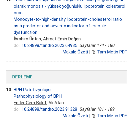
olarak monosit - yüksek yoğunluklu lipoprotein kolesterol
oranı
Monocyte-to-high-density lipoprotein-cholesterol ratio
as a predictor and severity indicator of erectile
dysfunction
İbrahim Üntan
, Ahmet Emin Doğan
doi:
10.24898/tandro.2023.64935
Sayfalar 174 - 180
Makale Özeti
|
Tam Metin PDF
DERLEME
13.
BPH Patofizyolojisi
Pathophysiology of BPH
Ender Cem Bulut
, Ali Atan
doi:
10.24898/tandro.2023.91328
Sayfalar 181 - 189
Makale Özeti
|
Tam Metin PDF