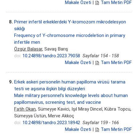
Makale Özeti
|
Tam Metin PDF
8.
Primer infertil erkeklerdeki Y-kromozom mikrodelesyon
sıklığı
Frequency of Y-chromosome microdeletion in primary
infertile men
Özgür Balasar
, Savaş Barış
doi:
10.24898/tandro.2023.79058
Sayfalar 154 - 158
Makale Özeti
|
Tam Metin PDF
9.
Erkek askeri personelin human papilloma virüsü tarama
testi ve aşısına ilişkin bilgi düzeyleri
Male military personnel’s knowledge levels about human
papillomavirus, screening test, and vaccine
Fatih Okan
, Sümeyye Kavici, Işıl Miray Dincel, Kübra Topcu,
Sümeyya Üstün, Merve Akkoç
doi:
10.24898/tandro.2023.18942
Sayfalar 159 - 166
Makale Özeti
|
Tam Metin PDF