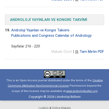
ANDROLOJİ YAYINLARI VE KONGRE TAKVİMİ
19.
Androloji Yayınları ve Kongre Takvimi
Publications and Congress Calendar of Andrology
Sayfalar 216 - 220
Makale Özeti
|
Tam Metin PDF
This is an Open Access journal distributed under the terms of the
Creative
Commons Attribution NonCommercial License
Permissions beyond the
scope of this license may be available at
www.androlojibulten.org
Copyright © 2026 | Androloji Bülteni
LookUs
&
Online Makale