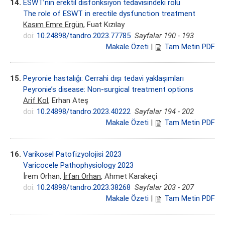
14.
ESWT’nin erektil disfonksiyon tedavisindeki rolü
The role of ESWT in erectile dysfunction treatment
Kasım Emre Ergün
, Fuat Kızılay
doi:
10.24898/tandro.2023.77785
Sayfalar 190 - 193
Makale Özeti
|
Tam Metin PDF
15.
Peyronie hastalığı: Cerrahi dışı tedavi yaklaşımları
Peyronie’s disease: Non-surgical treatment options
Arif Kol
, Erhan Ateş
doi:
10.24898/tandro.2023.40222
Sayfalar 194 - 202
Makale Özeti
|
Tam Metin PDF
16.
Varikosel Patofizyolojisi 2023
Varicocele Pathophysiology 2023
İrem Orhan,
İrfan Orhan
, Ahmet Karakeçi
doi:
10.24898/tandro.2023.38268
Sayfalar 203 - 207
Makale Özeti
|
Tam Metin PDF