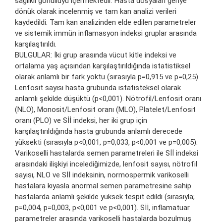
sağlıklı gönüllüyü içermektedir. Hasta dosyaları geriye
dönük olarak incelenmiş ve tam kan analizi verileri
kaydedildi. Tam kan analizinden elde edilen parametreler
ve sistemik immün inflamasyon indeksi gruplar arasında
karşılaştırıldı.
BULGULAR: İki grup arasında vücut kitle indeksi ve
ortalama yaş açısından karşılaştırıldığında istatistiksel
olarak anlamlı bir fark yoktu (sırasıyla p=0,915 ve p=0,25).
Lenfosit sayısı hasta grubunda istatisteksel olarak
anlamlı şekilde düşüktü (p<0,001). Nötrofil/Lenfosit oranı
(NLO), Monosit/Lenfosit oranı (MLO), Platelet/Lenfosit
oranı (PLO) ve Sİİ indeksi, her iki grup için
karşılaştırıldığında hasta grubunda anlamlı derecede
yüksekti (sırasıyla p<0,001, p=0,033, p<0,001 ve p=0,005).
Varikoselli hastalarda semen parametreleri ile Sİİ indeksi
arasındaki ilişkiyi incelediğimizde, lenfosit sayısı, nötrofil
sayısı, NLO ve Sİİ indeksinin, normospermik varikoselli
hastalara kıyasla anormal semen parametresine sahip
hastalarda anlamlı şekilde yüksek tespit edildi (sırasıyla;
p=0,004, p=0,003, p<0,001 ve p<0,001). Sİİ, inflamatuar
parametreler arasında varikoselli hastalarda bozulmuş