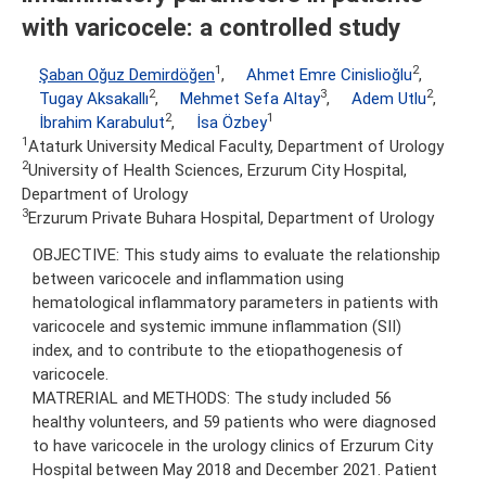
with varicocele: a controlled study
1
2
Şaban Oğuz Demirdöğen
,
Ahmet Emre Cinislioğlu
,
2
3
2
Tugay Aksakallı
,
Mehmet Sefa Altay
,
Adem Utlu
,
2
1
İbrahim Karabulut
,
İsa Özbey
1
Ataturk University Medical Faculty, Department of Urology
2
University of Health Sciences, Erzurum City Hospital,
Department of Urology
3
Erzurum Private Buhara Hospital, Department of Urology
OBJECTIVE: This study aims to evaluate the relationship
between varicocele and inflammation using
hematological inflammatory parameters in patients with
varicocele and systemic immune inflammation (SII)
index, and to contribute to the etiopathogenesis of
varicocele.
MATRERIAL and METHODS: The study included 56
healthy volunteers, and 59 patients who were diagnosed
to have varicocele in the urology clinics of Erzurum City
Hospital between May 2018 and December 2021. Patient