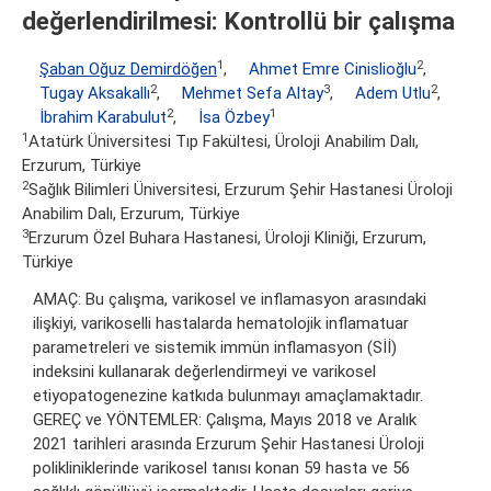
değerlendirilmesi: Kontrollü bir çalışma
1
2
Şaban Oğuz Demirdöğen
,
Ahmet Emre Cinislioğlu
,
2
3
2
Tugay Aksakallı
,
Mehmet Sefa Altay
,
Adem Utlu
,
2
1
İbrahim Karabulut
,
İsa Özbey
1
Atatürk Üniversitesi Tıp Fakültesi, Üroloji Anabilim Dalı,
Erzurum, Türkiye
2
Sağlık Bilimleri Üniversitesi, Erzurum Şehir Hastanesi Üroloji
Anabilim Dalı, Erzurum, Türkiye
3
Erzurum Özel Buhara Hastanesi, Üroloji Kliniği, Erzurum,
Türkiye
AMAÇ: Bu çalışma, varikosel ve inflamasyon arasındaki
ilişkiyi, varikoselli hastalarda hematolojik inflamatuar
parametreleri ve sistemik immün inflamasyon (Sİİ)
indeksini kullanarak değerlendirmeyi ve varikosel
etiyopatogenezine katkıda bulunmayı amaçlamaktadır.
GEREÇ ve YÖNTEMLER: Çalışma, Mayıs 2018 ve Aralık
2021 tarihleri arasında Erzurum Şehir Hastanesi Üroloji
polikliniklerinde varikosel tanısı konan 59 hasta ve 56