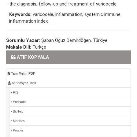
the diagnosis, follow-up and treatment of varicocele.
Keywords:
varicocele, inflammation, systemic immune
inflammation index
Sorumlu Yazar:
Şaban Oğuz Demirdöğen, Türkiye
Makale Dili:
Türkçe
ATIF KOPYALA
Tam Metin PDF
Atıf dosyası indir
RIS
EndNote
BibTex
Medlars
Procite