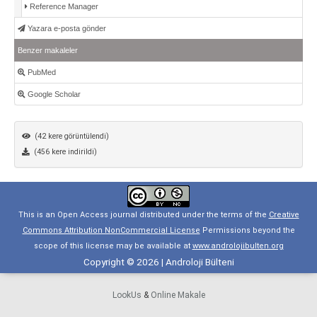
Reference Manager
Yazara e-posta gönder
Benzer makaleler
PubMed
Google Scholar
(42 kere görüntülendi)
(456 kere indirildi)
This is an Open Access journal distributed under the terms of the
Creative
Commons Attribution NonCommercial License
Permissions beyond the
scope of this license may be available at
www.androlojibulten.org
Copyright © 2026 | Androloji Bülteni
LookUs
&
Online Makale