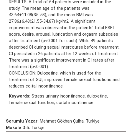
RESULTS: A total of 64 patients were included in the
study. The mean age of the patients was
43.64±11.08(35-58), and the mean BMI was
27.86±6.43(21.55-34.67) kg/m2. A significant
improvement was observed in the patients’ total FSFI
score, desire, arousal, lubrication and orgasm subscales
after treatment (p<0.001 for each). While 49 patients
described CI during sexual intercourse before treatment,
CI persisted in 26 patients after 12 weeks of treatment.
There was a significant improvement in CI rates after
treatment (p<0.001).
CONCLUSION: Duloxetine, which is used for the
treatment of SUI, improves female sexual functions and
reduces coital incontinence.
Keywords:
Stress urinary incontinence, duloxetine,
female sexual function, coital incontinence
Sorumlu Yazar:
Mehmet Gökhan Çulha, Türkiye
Makale Dili:
Türkçe