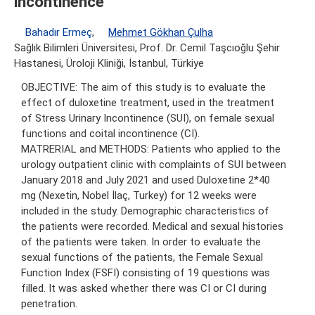
incontinence
Bahadır Ermeç
,
Mehmet Gökhan Çulha
Sağlık Bilimleri Üniversitesi, Prof. Dr. Cemil Taşcıoğlu Şehir
Hastanesi, Üroloji Kliniği, İstanbul, Türkiye
OBJECTIVE: The aim of this study is to evaluate the
effect of duloxetine treatment, used in the treatment
of Stress Urinary Incontinence (SUI), on female sexual
functions and coital incontinence (CI).
MATRERIAL and METHODS: Patients who applied to the
urology outpatient clinic with complaints of SUI between
January 2018 and July 2021 and used Duloxetine 2*40
mg (Nexetin, Nobel İlaç, Turkey) for 12 weeks were
included in the study. Demographic characteristics of
the patients were recorded. Medical and sexual histories
of the patients were taken. In order to evaluate the
sexual functions of the patients, the Female Sexual
Function Index (FSFI) consisting of 19 questions was
filled. It was asked whether there was CI or CI during
penetration.