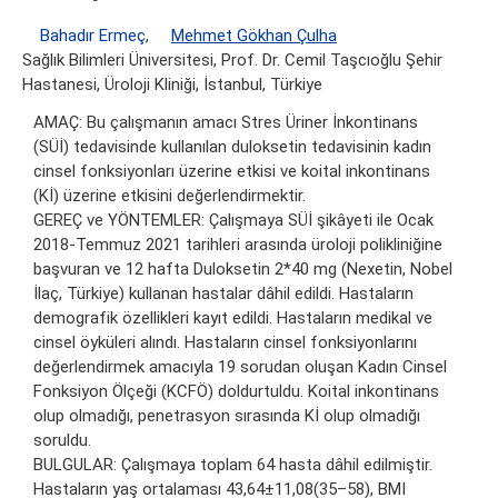
Bahadır Ermeç
,
Mehmet Gökhan Çulha
Sağlık Bilimleri Üniversitesi, Prof. Dr. Cemil Taşcıoğlu Şehir
Hastanesi, Üroloji Kliniği, İstanbul, Türkiye
AMAÇ: Bu çalışmanın amacı Stres Üriner İnkontinans
(SÜİ) tedavisinde kullanılan duloksetin tedavisinin kadın
cinsel fonksiyonları üzerine etkisi ve koital inkontinans
(Kİ) üzerine etkisini değerlendirmektir.
GEREÇ ve YÖNTEMLER: Çalışmaya SÜİ şikâyeti ile Ocak
2018-Temmuz 2021 tarihleri arasında üroloji polikliniğine
başvuran ve 12 hafta Duloksetin 2*40 mg (Nexetin, Nobel
İlaç, Türkiye) kullanan hastalar dâhil edildi. Hastaların
demografik özellikleri kayıt edildi. Hastaların medikal ve
cinsel öyküleri alındı. Hastaların cinsel fonksiyonlarını
değerlendirmek amacıyla 19 sorudan oluşan Kadın Cinsel
Fonksiyon Ölçeği (KCFÖ) doldurtuldu. Koital inkontinans
olup olmadığı, penetrasyon sırasında Kİ olup olmadığı
soruldu.
BULGULAR: Çalışmaya toplam 64 hasta dâhil edilmiştir.
Hastaların yaş ortalaması 43,64±11,08(35–58), BMI