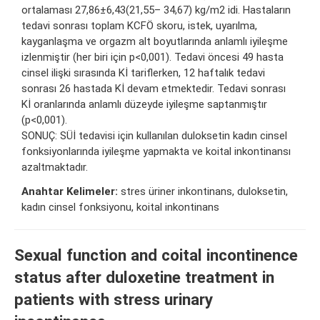
ortalaması 27,86±6,43(21,55– 34,67) kg/m2 idi. Hastaların
tedavi sonrası toplam KCFÖ skoru, istek, uyarılma,
kayganlaşma ve orgazm alt boyutlarında anlamlı iyileşme
izlenmiştir (her biri için p<0,001). Tedavi öncesi 49 hasta
cinsel ilişki sırasında Kİ tariflerken, 12 haftalık tedavi
sonrası 26 hastada Kİ devam etmektedir. Tedavi sonrası
Kİ oranlarında anlamlı düzeyde iyileşme saptanmıştır
(p<0,001).
SONUÇ: SÜİ tedavisi için kullanılan duloksetin kadın cinsel
fonksiyonlarında iyileşme yapmakta ve koital inkontinansı
azaltmaktadır.
Anahtar Kelimeler:
stres üriner inkontinans, duloksetin,
kadın cinsel fonksiyonu, koital inkontinans
Sexual function and coital incontinence
status after duloxetine treatment in
patients with stress urinary