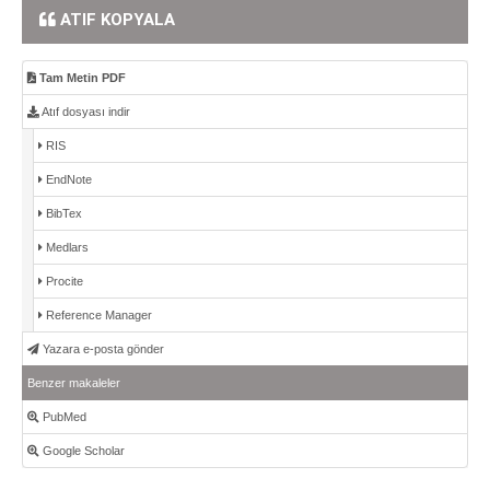
ATIF KOPYALA
Tam Metin PDF
Atıf dosyası indir
RIS
EndNote
BibTex
Medlars
Procite
Reference Manager
Yazara e-posta gönder
Benzer makaleler
PubMed
Google Scholar