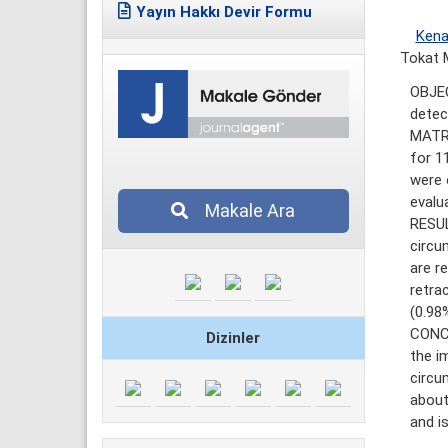
Yayın Hakkı Devir Formu
Kena
Tokat M
OBJEC
detec
MATRE
for 1
were 
evalua
Makale Ara
RESUL
circu
are r
retra
(0.98%
CONCL
Dizinler
the i
circu
about
and i