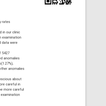
y rates
n our clinic
on examination
ed data were
f 5427
ed anomalies
s(1.27%),
 other anomalies
nscious about
re careful in
be more careful
l examination