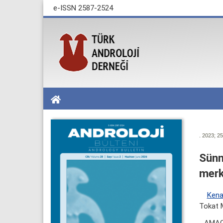
e-ISSN 2587-2524
. 2023; 25
Sünn
merk
Kena
Tokat M
AMAÇ: