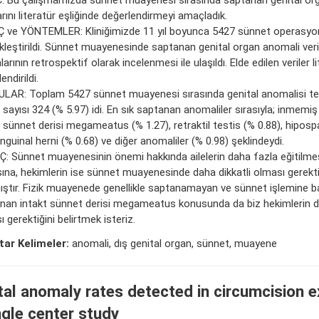
rını literatür eşliğinde değerlendirmeyi amaçladık.
 ve YÖNTEMLER: Kliniğimizde 11 yıl boyunca 5427 sünnet operasyo
kleştirildi. Sünnet muayenesinde saptanan genital organ anomali veri
arının retrospektif olarak incelenmesi ile ulaşıldı. Elde edilen veriler l
endirildi.
LAR: Toplam 5427 sünnet muayenesi sırasında genital anomalisi tes
sayısı 324 (% 5.97) idi. En sık saptanan anomaliler sırasıyla; inmemiş 
t sünnet derisi megameatus (% 1.27), retraktil testis (% 0.88), hiposp
inguinal herni (% 0.68) ve diğer anomaliler (% 0.98) şeklindeydi.
: Sünnet muayenesinin önemi hakkında ailelerin daha fazla eğitilmesi 
ına, hekimlerin ise sünnet muayenesinde daha dikkatli olması gerekt
mıştır. Fizik muayenede genellikle saptanamayan ve sünnet işlemine b
nan intakt sünnet derisi megameatus konusunda da biz hekimlerin da
 gerektiğini belirtmek isteriz.
ar Kelimeler:
anomali, dış genital organ, sünnet, muayene
tal anomaly rates detected in circumcision e
ngle center study