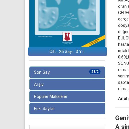
oranla
GEREÇ
gerçe
dosyal
değerl
BULGU
hasta 
intak
Cilt : 25 Sayı : 3 Yıl :
0.69),
SONUÇ
olmas
Son Sayı
28/2
varıl
sapta
Arşiv
olması
Popüler Makaleler
Anaht
Eski Sayılar
Geni
A si