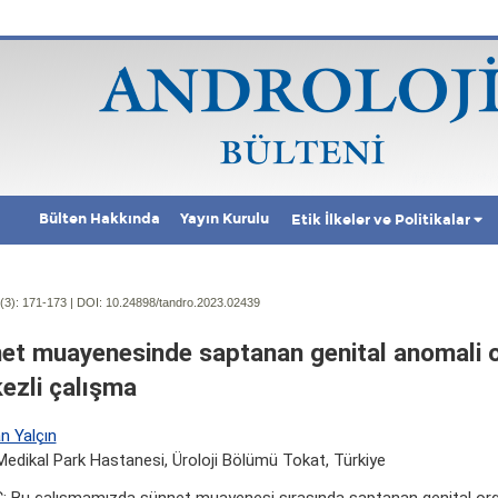
Bülten Hakkında
Yayın Kurulu
Etik İlkeler ve Politikalar
(3):
171-173 | DOI:
10.24898/tandro.2023.02439
et muayenesinde saptanan genital anomali o
ezli çalışma
n Yalçın
edikal Park Hastanesi, Üroloji Bölümü Tokat, Türkiye
 Bu çalışmamızda sünnet muayenesi sırasında saptanan genital or