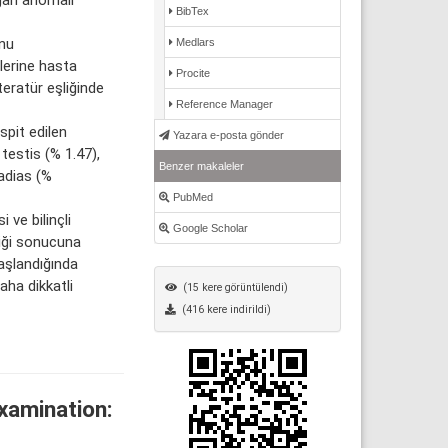
BibTex
nu
Medlars
lerine hasta
Procite
iteratür eşliğinde
Reference Manager
pit edilen
Yazara e-posta gönder
testis (% 1.47),
Benzer makaleler
adias (%
PubMed
ve bilinçli
Google Scholar
iği sonucuna
aşlandığında
ha dikkatli
(15 kere görüntülendi)
(416 kere indirildi)
xamination: