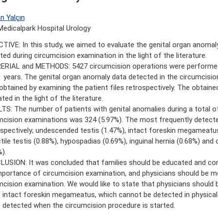
n Yalçın
edicalpark Hospital Urology
TIVE: In this study, we aimed to evaluate the genital organ anomal
ted during circumcision examination in the light of the literature.
RIAL and METHODS: 5427 circumcision operations were performed i
1 years. The genital organ anomaly data detected in the circumcisi
obtained by examining the patient files retrospectively. The obtain
ted in the light of the literature.
TS: The number of patients with genital anomalies during a total o
mcision examinations was 324 (5.97%). The most frequently detect
espectively; undescended testis (1.47%), intact foreskin megameatu
ctile testis (0.88%), hypospadias (0.69%), inguinal hernia (0.68%) and
).
USION: It was concluded that families should be educated and co
mportance of circumcision examination, and physicians should be mo
mcision examination. We would like to state that physicians should 
 intact foreskin megameatus, which cannot be detected in physica
s detected when the circumcision procedure is started.