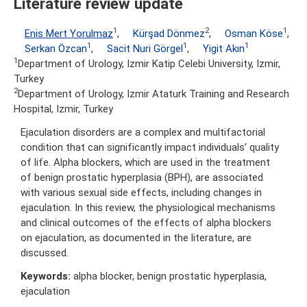
Literature review update
1
2
1
Enis Mert Yorulmaz
,
Kürşad Dönmez
,
Osman Köse
,
1
1
1
Serkan Özcan
,
Sacit Nuri Görgel
,
Yigit Akın
1
Department of Urology, Izmir Katip Celebi University, Izmir,
Turkey
2
Department of Urology, Izmir Ataturk Training and Research
Hospital, Izmir, Turkey
Ejaculation disorders are a complex and multifactorial
condition that can significantly impact individuals’ quality
of life. Alpha blockers, which are used in the treatment
of benign prostatic hyperplasia (BPH), are associated
with various sexual side effects, including changes in
ejaculation. In this review, the physiological mechanisms
and clinical outcomes of the effects of alpha blockers
on ejaculation, as documented in the literature, are
discussed.
Keywords:
alpha blocker, benign prostatic hyperplasia,
ejaculation