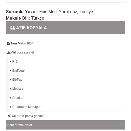
Sorumlu Yazar:
Enis Mert Yorulmaz, Türkiye
Makale Dili:
Türkçe
ATIF KOPYALA
Tam Metin PDF
Atıf dosyası indir
RIS
EndNote
BibTex
Medlars
Procite
Reference Manager
Yazara e-posta gönder
Benzer makaleler