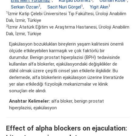
Enis Mert Yorulmaz
,
Kürşad Dönmez
,
Osman Köse
,
1
1
1
Serkan Özcan
,
Sacit Nuri Görgel
,
Yigit Akın
1
İzmir Katip Çelebi Üniversitesi Tıp Fakültesi, Üroloji Anabilim
Dalı, İzmir, Türkiye
2
İzmir Atatürk Eğitim ve Araştırma Hastanesi, Üroloji Anabilim
Dalı, İzmir, Türkiye
Ejakülasyon bozuklukları bireylerin yaşam kalitesini önemli
ölçüde etkileyebilen karmaşık ve çok faktörlü bir
durumdur. Benign prostat hiperplazisi (BPH) tedavisinde
kullanılan alfa blokerler, ejakülasyondaki değişiklikler de
dâhil olmak üzere çeşitli cinsel yan etkilerle ilişkilidir. Bu
derlemede, alfa blokerlerin ejakülasyon üzerine literatürde
yer alan etkilediği fizyolojik mekanizmalar ve klinik
sonuçları ele alındı.
Anahtar Kelimeler:
alfa bloker, benign prostat
hiperplazisi, ejakülasyon
Effect of alpha blockers on ejaculation: