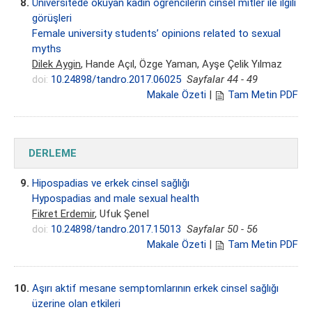
8.
Üniversitede okuyan kadın öğrencilerin cinsel mitler ile ilgili
görüşleri
Female university students’ opinions related to sexual
myths
Dilek Aygin
, Hande Açıl, Özge Yaman, Ayşe Çelik Yılmaz
doi:
10.24898/tandro.2017.06025
Sayfalar 44 - 49
Makale Özeti
|
Tam Metin PDF
DERLEME
9.
Hipospadias ve erkek cinsel sağlığı
Hypospadias and male sexual health
Fikret Erdemir
, Ufuk Şenel
doi:
10.24898/tandro.2017.15013
Sayfalar 50 - 56
Makale Özeti
|
Tam Metin PDF
10.
Aşırı aktif mesane semptomlarının erkek cinsel sağlığı
üzerine olan etkileri