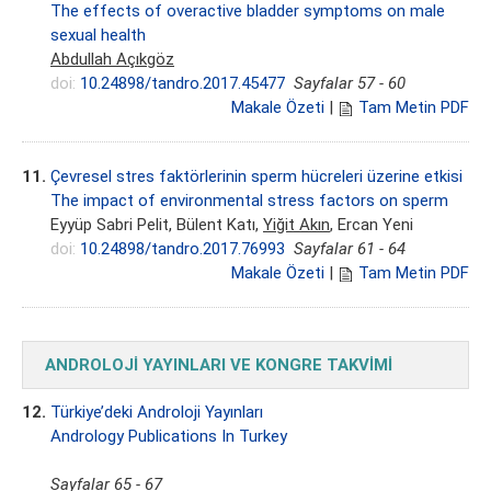
The effects of overactive bladder symptoms on male
sexual health
Abdullah Açıkgöz
doi:
10.24898/tandro.2017.45477
Sayfalar 57 - 60
Makale Özeti
|
Tam Metin PDF
11.
Çevresel stres faktörlerinin sperm hücreleri üzerine etkisi
The impact of environmental stress factors on sperm
Eyyüp Sabri Pelit, Bülent Katı,
Yiğit Akın
, Ercan Yeni
doi:
10.24898/tandro.2017.76993
Sayfalar 61 - 64
Makale Özeti
|
Tam Metin PDF
ANDROLOJİ YAYINLARI VE KONGRE TAKVİMİ
12.
Türkiye’deki Androloji Yayınları
Andrology Publications In Turkey
Sayfalar 65 - 67