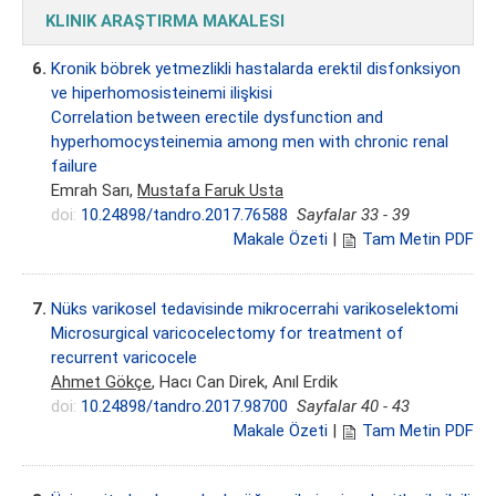
KLINIK ARAŞTIRMA MAKALESI
6.
Kronik böbrek yetmezlikli hastalarda erektil disfonksiyon
ve hiperhomosisteinemi ilişkisi
Correlation between erectile dysfunction and
hyperhomocysteinemia among men with chronic renal
failure
Emrah Sarı,
Mustafa Faruk Usta
doi:
10.24898/tandro.2017.76588
Sayfalar 33 - 39
Makale Özeti
|
Tam Metin PDF
7.
Nüks varikosel tedavisinde mikrocerrahi varikoselektomi
Microsurgical varicocelectomy for treatment of
recurrent varicocele
Ahmet Gökçe
, Hacı Can Direk, Anıl Erdik
doi:
10.24898/tandro.2017.98700
Sayfalar 40 - 43
Makale Özeti
|
Tam Metin PDF