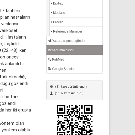
BibTex
 tarihleri
Medlars
ılan hastaların
Procite
verilerinin
varikosel
Reference Manager
di. Hastaların
Yazara e-posta gönder
laştırıldı.
 (22–48) iken
Benzer makaleler
yon öncesi
PubMed
ak anlamlı bir
Google Scholar
men
fark olmadığı,
lduğu gözlendi.
(11 kere görüntülendi)
ri
(1182 kere indirildi)
ı bir fark
gözlendi.
a her iki grupta
 yöntem olan
 yöntem olabilir.