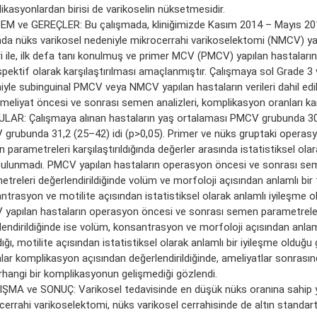
ikasyonlardan birisi de varikoselin nüksetmesidir.
M ve GEREÇLER: Bu çalışmada, kliniğimizde Kasım 2014 – Mayıs 2017
nda nüks varikosel nedeniyle mikrocerrahi varikoselektomi (NMCV) yap
ri ile, ilk defa tanı konulmuş ve primer MCV (PMCV) yapılan hastaların 
spektif olarak karşılaştırılması amaçlanmıştır. Çalışmaya sol Grade 3 
iyle subinguinal PMCV veya NMCV yapılan hastaların verileri dahil edil
meliyat öncesi ve sonrası semen analizleri, komplikasyon oranları karşı
LAR: Çalışmaya alınan hastaların yaş ortalaması PMCV grubunda 30
grubunda 31,2 (25–42) idi (p>0,05). Primer ve nüks gruptaki operas
parametreleri karşılaştırıldığında değerler arasında istatistiksel olar
bulunmadı. PMCV yapılan hastaların operasyon öncesi ve sonrası se
treleri değerlendirildiğinde volüm ve morfoloji açısından anlamlı bir 
ntrasyon ve motilite açısından istatistiksel olarak anlamlı iyileşme o
yapılan hastaların operasyon öncesi ve sonrası semen parametrele
lendirildiğinde ise volüm, konsantrasyon ve morfoloji açısından anlaml
ğı, motilite açısından istatistiksel olarak anlamlı bir iyileşme olduğu 
lar komplikasyon açısından değerlendirildiğinde, ameliyatlar sonrasınd
rhangi bir komplikasyonun gelişmediği gözlendi.
ŞMA ve SONUÇ: Varikosel tedavisinde en düşük nüks oranına sahip
errahi varikoselektomi, nüks varikosel cerrahisinde de altın standart