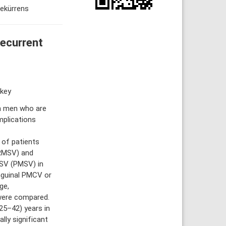
rekürrens
recurrent
rkey
n men who are
mplications
of patients
(RMSV) and
MSV (PMSV) in
nguinal PMCV or
ge,
 were compared.
25–42) years in
ly significant