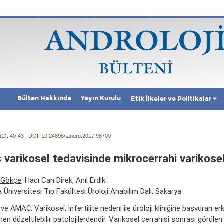
Bülten Hakkında
Yayın Kurulu
Etik İlkeler ve Politikalar
(2):
40-43 | DOI:
10.24898/tandro.2017.98700
 varikosel tedavisinde mikrocerrahi varikos
 Gökçe
, Hacı Can Direk, Anıl Erdik
 Üniversitesi Tıp Fakültesi Üroloji Anabilim Dalı, Sakarya
ve AMAÇ: Varikosel, infertilite nedeni ile üroloji kliniğine başvuran er
en düzeltilebilir patolojilerdendir. Varikosel cerrahisi sonrası görülen