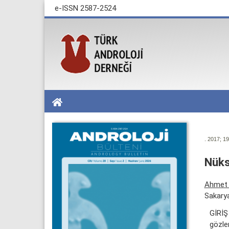
e-ISSN 2587-2524
. 2017; 19
Nüks
Ahmet
Sakarya
GİRİŞ 
gözlen