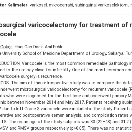
ar Kelimeler:
varikosel, mikrocerrahi, subinguinal varikoselektomi; 
osurgical varicocelectomy for treatment of 
cocele
 Gökçe
, Hacı Can Direk, Anıl Erdik
 University School of Medicine Department of Urology, Sakarya, Tu
DUCTION: Varicocele is the most common remediable pathology i
red to the urology clinic for infertility. One of the most common co
 varicocele surgery is recurrence.
DS: The aim of this retrospective study was to compare the data 
nderwent microsurgical varicocelectomy for recurrent varicocele 
nts who were diagnosed for the first time and underwent primary 
linic between November 2014 and May 2017. Patients receiving subi
due to left Grade 3 varicocele were included in the study. Patient a
erative and postoperative semen analysis, and complication rates
TS: The mean age of the study subjects was 30 (22–48) and 31.2 (
MSV and RMSV groups respectively (p>0.05). There was no statistical