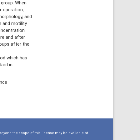
t group. When
 operation,
 morphology, and
 and motility.
oncentration
re and after
oups after the
od which has
ard in
ence
eyond the scope of this license may be available at