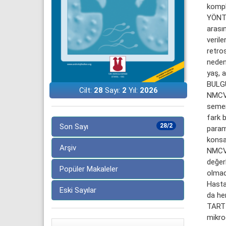
kompl
YÖNTE
arası
verile
retro
neden
yaş, a
BULGU
Cilt:
28
Sayı:
2
Yıl:
2026
NMCV 
semen 
fark 
Son Sayı
28/2
parame
konsa
Arşiv
NMCV 
değer
Popüler Makaleler
olmadı
Hasta
Eski Sayılar
da he
TARTI
mikroc