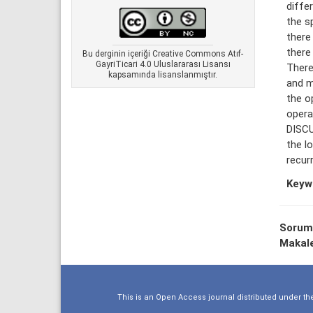
diffe
the s
there
there
Bu derginin içeriği Creative Commons Atıf-
GayriTicari 4.0 Uluslararası Lisansı
There
kapsamında lisanslanmıştır.
and m
the o
opera
DISCU
the l
recur
Keyw
Sorum
Makale
This is an Open Access journal distributed under th