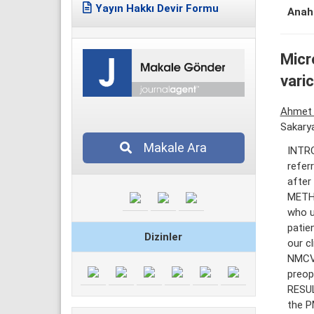
Yayın Hakkı Devir Formu
Anaht
Micr
vari
Ahmet
Sakarya
Makale Ara
INTRO
refer
after
METHO
who u
patie
Dizinler
our c
NMCV 
preop
RESUL
the P