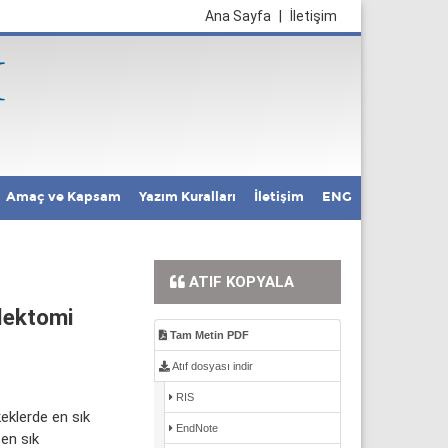
Ana Sayfa
|
İletişim
Amaç ve Kapsam
Yazım Kuralları
İletişim
ENG
ATIF KOPYALA
elektomi
Tam Metin PDF
Atıf dosyası indir
RIS
keklerde en sık
EndNote
 en sık