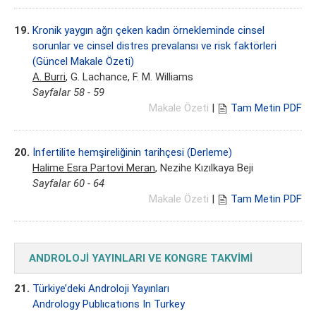
19.
Kronik yaygın ağrı çeken kadın örnekleminde cinsel
sorunlar ve cinsel distres prevalansı ve risk faktörleri
(Güncel Makale Özeti)
A. Burri
, G. Lachance, F. M. Williams
Sayfalar 58 - 59
Makale Özeti
|
Tam Metin PDF
20.
İnfertilite hemşireliğinin tarihçesi (Derleme)
Halime Esra Partovi Meran
, Nezihe Kızılkaya Beji
Sayfalar 60 - 64
Makale Özeti
|
Tam Metin PDF
ANDROLOJİ YAYINLARI VE KONGRE TAKVİMİ
21.
Türkiye’deki Androloji Yayınları
Andrology Publıcatıons In Turkey