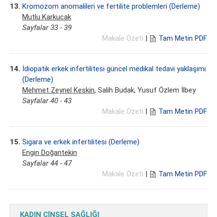
13.
Kromozom anomalileri ve fertilite problemleri (Derleme)
Mutlu Karkucak
Sayfalar 33 - 39
Makale Özeti
|
Tam Metin PDF
14.
İdiopatik erkek infertilitesi güncel medikal tedavi yaklaşımı
(Derleme)
Mehmet Zeynel Keskin
, Salih Budak, Yusuf Özlem İlbey
Sayfalar 40 - 43
Makale Özeti
|
Tam Metin PDF
15.
Sigara ve erkek infertilitesi (Derleme)
Engin Doğantekin
Sayfalar 44 - 47
Makale Özeti
|
Tam Metin PDF
KADIN CİNSEL SAĞLIĞI