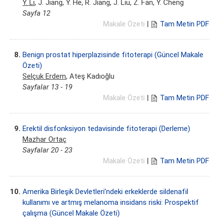
Y. Li
, J. Jiang, Y. He, R. Jiang, J. Liu, Z. Fan, Y. Cheng
Sayfa 12
Makale Özeti
|
Tam Metin PDF
8.
Benign prostat hiperplazisinde fitoterapi (Güncel Makale
Özeti)
Selçuk Erdem
, Ateş Kadıoğlu
Sayfalar 13 - 19
Makale Özeti
|
Tam Metin PDF
9.
Erektil disfonksiyon tedavisinde fitoterapi (Derleme)
Mazhar Ortaç
Sayfalar 20 - 23
Makale Özeti
|
Tam Metin PDF
10.
Amerika Birleşik Devletleri’ndeki erkeklerde sildenafil
kullanımı ve artmış melanoma insidans riski: Prospektif
çalışma (Güncel Makale Özeti)