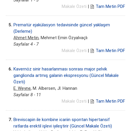
Sayfalar 1 - 3
Makale Özeti
|
Tam Metin PDF
5.
Prematür ejakülasyon tedavisinde güncel yaklaşım
(Derleme)
Ahmet Metin
, Mehmet Emin Özyalvaçlı
Sayfalar 4 - 7
Makale Özeti
|
Tam Metin PDF
6.
Kavernöz sinir hasarlanması sonrası major pelvik
ganglionda artmış galanin ekspresyonu (Güncel Makale
Özeti)
E. Weyne
, M. Albersen, Jl. Hannan
Sayfalar 8 - 11
Makale Özeti
|
Tam Metin PDF
7.
Breviscapin ile kombine icariin spontan hipertansif
ratlarda erektil işlevi iyileştirir (Güncel Makale Özeti)