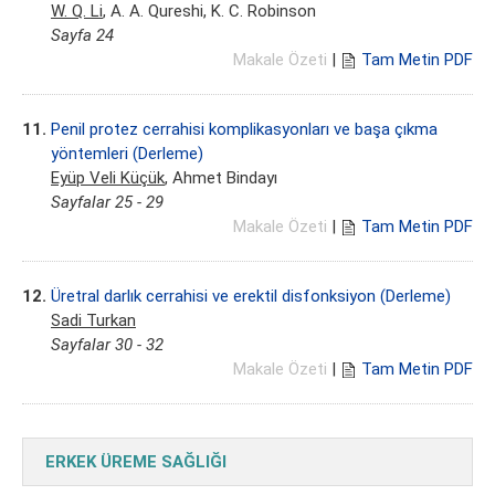
W. Q. Li
, A. A. Qureshi, K. C. Robinson
Sayfa 24
Makale Özeti
|
Tam Metin PDF
11.
Penil protez cerrahisi komplikasyonları ve başa çıkma
yöntemleri (Derleme)
Eyüp Veli Küçük
, Ahmet Bindayı
Sayfalar 25 - 29
Makale Özeti
|
Tam Metin PDF
12.
Üretral darlık cerrahisi ve erektil disfonksiyon (Derleme)
Sadi Turkan
Sayfalar 30 - 32
Makale Özeti
|
Tam Metin PDF
ERKEK ÜREME SAĞLIĞI