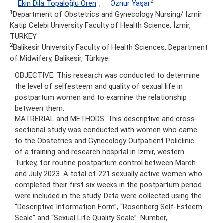
1
2
Ekin Dila Topaloğlu Ören
,
Öznur Yaşar
1
Department of Obstetrics and Gynecology Nursing/ Izmir
Katip Celebi University Faculty of Health Science, İzmir,
TURKEY
2
Balikesir University Faculty of Health Sciences, Department
of Midwifery, Balikesir, Türkiye
OBJECTIVE: This research was conducted to determine
the level of selfesteem and quality of sexual life in
postpartum women and to examine the relationship
between them.
MATRERIAL and METHODS: This descriptive and cross-
sectional study was conducted with women who came
to the Obstetrics and Gynecology Outpatient Policlinic
of a training and research hospital in Izmir, western
Turkey, for routine postpartum control between March
and July 2023. A total of 221 sexually active women who
completed their first six weeks in the postpartum period
were included in the study. Data were collected using the
“Descriptive Information Form”, “Rosenberg Self-Esteem
Scale” and “Sexual Life Quality Scale”. Number,