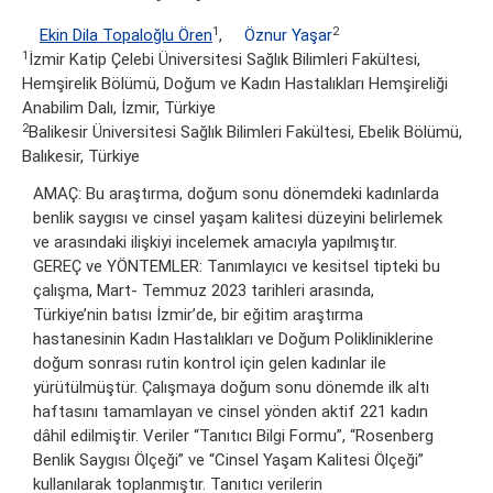
1
2
Ekin Dila Topaloğlu Ören
,
Öznur Yaşar
1
İzmir Katip Çelebi Üniversitesi Sağlık Bilimleri Fakültesi,
Hemşirelik Bölümü, Doğum ve Kadın Hastalıkları Hemşireliği
Anabilim Dalı, İzmir, Türkiye
2
Balikesir Üniversitesi Sağlık Bilimleri Fakültesi, Ebelik Bölümü,
Balıkesir, Türkiye
AMAÇ: Bu araştırma, doğum sonu dönemdeki kadınlarda
benlik saygısı ve cinsel yaşam kalitesi düzeyini belirlemek
ve arasındaki ilişkiyi incelemek amacıyla yapılmıştır.
GEREÇ ve YÖNTEMLER: Tanımlayıcı ve kesitsel tipteki bu
çalışma, Mart- Temmuz 2023 tarihleri arasında,
Türkiye’nin batısı İzmir’de, bir eğitim araştırma
hastanesinin Kadın Hastalıkları ve Doğum Polikliniklerine
doğum sonrası rutin kontrol için gelen kadınlar ile
yürütülmüştür. Çalışmaya doğum sonu dönemde ilk altı
haftasını tamamlayan ve cinsel yönden aktif 221 kadın
dâhil edilmiştir. Veriler “Tanıtıcı Bilgi Formu”, “Rosenberg
Benlik Saygısı Ölçeği” ve “Cinsel Yaşam Kalitesi Ölçeği”
kullanılarak toplanmıştır. Tanıtıcı verilerin