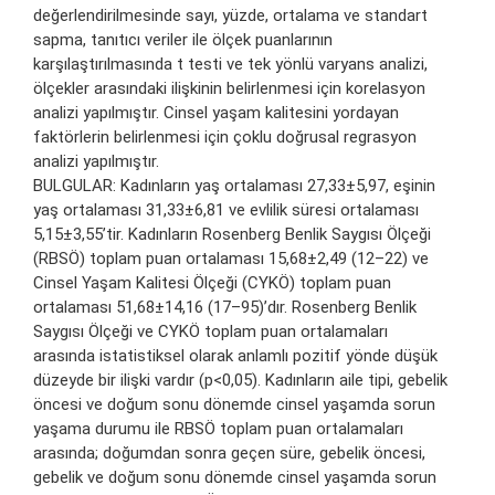
değerlendirilmesinde sayı, yüzde, ortalama ve standart
sapma, tanıtıcı veriler ile ölçek puanlarının
karşılaştırılmasında t testi ve tek yönlü varyans analizi,
ölçekler arasındaki ilişkinin belirlenmesi için korelasyon
analizi yapılmıştır. Cinsel yaşam kalitesini yordayan
faktörlerin belirlenmesi için çoklu doğrusal regrasyon
analizi yapılmıştır.
BULGULAR: Kadınların yaş ortalaması 27,33±5,97, eşinin
yaş ortalaması 31,33±6,81 ve evlilik süresi ortalaması
5,15±3,55’tir. Kadınların Rosenberg Benlik Saygısı Ölçeği
(RBSÖ) toplam puan ortalaması 15,68±2,49 (12–22) ve
Cinsel Yaşam Kalitesi Ölçeği (CYKÖ) toplam puan
ortalaması 51,68±14,16 (17–95)’dır. Rosenberg Benlik
Saygısı Ölçeği ve CYKÖ toplam puan ortalamaları
arasında istatistiksel olarak anlamlı pozitif yönde düşük
düzeyde bir ilişki vardır (p<0,05). Kadınların aile tipi, gebelik
öncesi ve doğum sonu dönemde cinsel yaşamda sorun
yaşama durumu ile RBSÖ toplam puan ortalamaları
arasında; doğumdan sonra geçen süre, gebelik öncesi,
gebelik ve doğum sonu dönemde cinsel yaşamda sorun