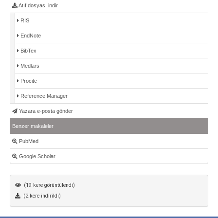
Atıf dosyası indir
RIS
EndNote
BibTex
Medlars
Procite
Reference Manager
Yazara e-posta gönder
Benzer makaleler
PubMed
Google Scholar
(19 kere görüntülendi)
(2 kere indirildi)