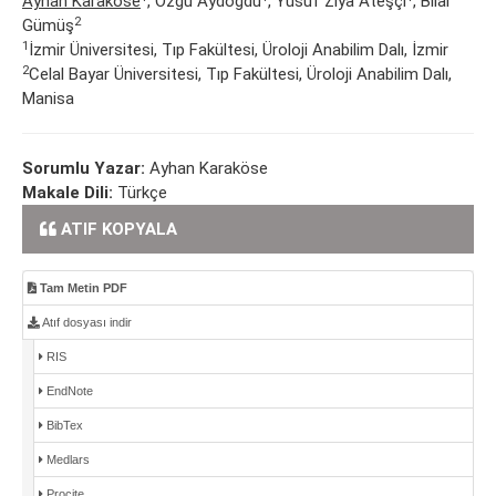
Ayhan Karaköse
, Özgü Aydoğdu
, Yusuf Ziya Ateşçi
, Bilal
2
Gümüş
1
İzmir Üniversitesi, Tıp Fakültesi, Üroloji Anabilim Dalı, İzmir
2
Celal Bayar Üniversitesi, Tıp Fakültesi, Üroloji Anabilim Dalı,
Manisa
Sorumlu Yazar:
Ayhan Karaköse
Makale Dili:
Türkçe
ATIF KOPYALA
Tam Metin PDF
Atıf dosyası indir
RIS
EndNote
BibTex
Medlars
Procite