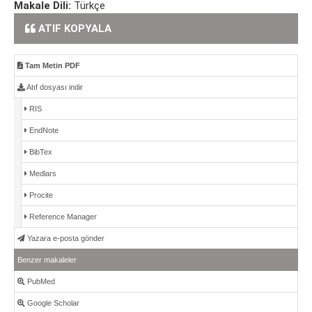
Makale Dili:
Türkçe
ATIF KOPYALA
Tam Metin PDF
Atıf dosyası indir
RIS
EndNote
BibTex
Medlars
Procite
Reference Manager
Yazara e-posta gönder
Benzer makaleler
PubMed
Google Scholar