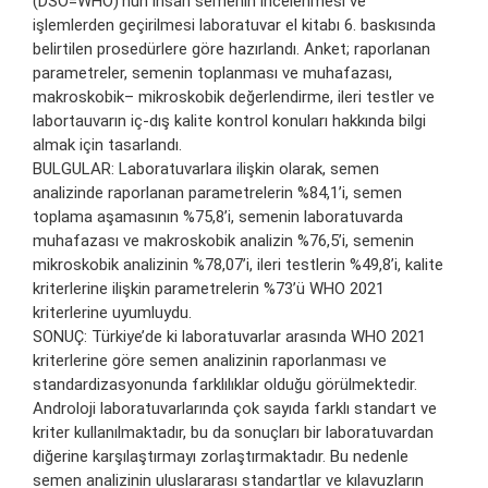
(DSÖ=WHO)’nün insan semenin incelenmesi ve
işlemlerden geçirilmesi laboratuvar el kitabı 6. baskısında
belirtilen prosedürlere göre hazırlandı. Anket; raporlanan
parametreler, semenin toplanması ve muhafazası,
makroskobik– mikroskobik değerlendirme, ileri testler ve
labortauvarın iç-dış kalite kontrol konuları hakkında bilgi
almak için tasarlandı.
BULGULAR: Laboratuvarlara ilişkin olarak, semen
analizinde raporlanan parametrelerin %84,1’i, semen
toplama aşamasının %75,8’i, semenin laboratuvarda
muhafazası ve makroskobik analizin %76,5’i, semenin
mikroskobik analizinin %78,07’i, ileri testlerin %49,8’i, kalite
kriterlerine ilişkin parametrelerin %73’ü WHO 2021
kriterlerine uyumluydu.
SONUÇ: Türkiye’de ki laboratuvarlar arasında WHO 2021
kriterlerine göre semen analizinin raporlanması ve
standardizasyonunda farklılıklar olduğu görülmektedir.
Androloji laboratuvarlarında çok sayıda farklı standart ve
kriter kullanılmaktadır, bu da sonuçları bir laboratuvardan
diğerine karşılaştırmayı zorlaştırmaktadır. Bu nedenle
semen analizinin uluslararası standartlar ve kılavuzların