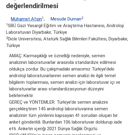
değerlendirilmesi
1
2
Muhamet Afşin
,
Mesude Duman
1
SBÜ Gazi Yasargil Eğitim ve Araştırma Hastanesi, Androloji
Laboratuvarı Diyarbakır, Türkiye
2
Dicle Universitesi, Atatürk Sağlık Bilimleri Fakültesi, Diyarbakır,
Türkiye
AMAÇ: Karmaşıklığı ve öznelliği nedeniyle, semen
analizinin laboratuvarlar arasında standardize edilmesi
oldukça zordur. Bu çalışmadaki amacımız Türkiye’deki
androloji laboratuvarlarının semen analizi ile ilgili temel
bilgilerin toplanması, semen analizi için laboratuvar içi ve
laboratuvarlar arası standardizasyonun düzeyini
belirlemektir.
GEREÇ ve YÖNTEMLER: Türkiye’de semen analizini
gerçekleştiren 145 androloji laboratuvarına semen
analizinin tüm yönlerini kapsayan 41 sorudan oluşan bir
anket gönderildi. Bunlardan 106 laboratuvar doldurup iade
etti. Anketin içeriği 2021 Dünya Sağlık Örgütü