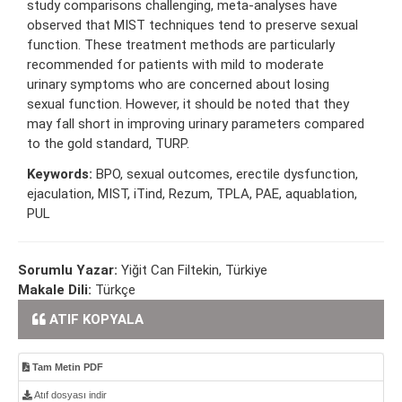
study comparisons challenging, meta-analyses have
observed that MIST techniques tend to preserve sexual
function. These treatment methods are particularly
recommended for patients with mild to moderate
urinary symptoms who are concerned about losing
sexual function. However, it should be noted that they
may fall short in improving urinary parameters compared
to the gold standard, TURP.
Keywords:
BPO, sexual outcomes, erectile dysfunction,
ejaculation, MIST, iTind, Rezum, TPLA, PAE, aquablation,
PUL
Sorumlu Yazar:
Yiğit Can Filtekin, Türkiye
Makale Dili:
Türkçe
ATIF KOPYALA
Tam Metin PDF
Atıf dosyası indir