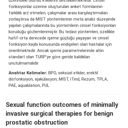
üzerindeki olumlu etkilerini desteklemektedir. Cinsel
fonksiyonlar üzerine oluşturulan anket formlarının
farklılık arz etmeleri; çalışmalar arası karşılaştırmaları
zorlaştırsa da MIST yöntemlerinin meta analiz düzeyinde
yapılan çalışmalarında bu yöntemlerin cinsel fonksiyonları
koruduğu gözlemlenmiştir. Bu tedavi yöntemleri, özellikle
hafif-orta derecede işeme güçlüğü yaşayan ve cinsel
fonksiyon kaybı konusunda endişeleri olan hastalar için
önerilmektedir. Ancak işeme parametrelerinde altın
standart olan TURP’ye göre geride kaldıkları
unutulmamalıdır.
Anahtar Kelimeler:
BPO, seksüel etkiler, erektil
disfonksiyon, ejakülasyon, MIST, iTind, Rezum, TPLA,
PAE, aquablation, PUL
Sexual function outcomes of minimally
invasive surgical therapies for benign
prostatic obstruction