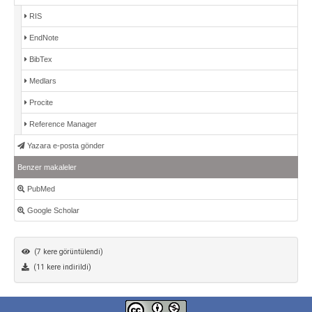
RIS
EndNote
BibTex
Medlars
Procite
Reference Manager
Yazara e-posta gönder
Benzer makaleler
PubMed
Google Scholar
(7 kere görüntülendi)
(11 kere indirildi)