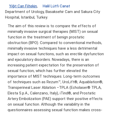
Yiğit Can Filtekin
,
Halil Lütfi Canat
Department of Urology, Basaksehir Cam and Sakura City
Hospital, Istanbul, Turkey.
The aim of this review is to compare the effects of
minimally invasive surgical therapies (MIST) on sexual
function in the treatment of benign prostatic
obstruction (BPO). Compared to conventional methods,
minimally invasive techniques have a less detrimental
impact on sexual functions, such as erectile dysfunction
and ejaculatory disorders. Nowadays, there is an
increasing patient expectation for the preservation of
sexual function, which has further elevated the
importance of MIST techniques. Long-term outcomes
of techniques such as Rezum™, UroLift®, Aquablation®,
Transperineal Laser Ablation –TPLA (Echolaser® TPLA,
Elesta S.p.A., Calenzano, Italy), iTind®, and Prostatic
Artery Embolization (PAE) support their positive effects
on sexual function. Although the variability in the
questionnaires assessing sexual function makes cross-