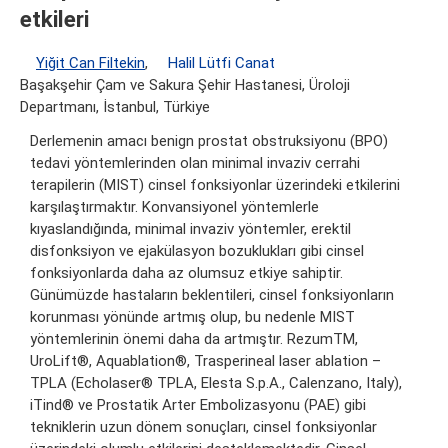
etkileri
Yiğit Can Filtekin
,
Halil Lütfi Canat
Başakşehir Çam ve Sakura Şehir Hastanesi, Üroloji
Departmanı, İstanbul, Türkiye
Derlemenin amacı benign prostat obstruksiyonu (BPO)
tedavi yöntemlerinden olan minimal invaziv cerrahi
terapilerin (MIST) cinsel fonksiyonlar üzerindeki etkilerini
karşılaştırmaktır. Konvansiyonel yöntemlerle
kıyaslandığında, minimal invaziv yöntemler, erektil
disfonksiyon ve ejakülasyon bozuklukları gibi cinsel
fonksiyonlarda daha az olumsuz etkiye sahiptir.
Günümüzde hastaların beklentileri, cinsel fonksiyonların
korunması yönünde artmış olup, bu nedenle MIST
yöntemlerinin önemi daha da artmıştır. RezumTM,
UroLift®, Aquablation®, Trasperineal laser ablation –
TPLA (Echolaser® TPLA, Elesta S.p.A., Calenzano, Italy),
iTind® ve Prostatik Arter Embolizasyonu (PAE) gibi
tekniklerin uzun dönem sonuçları, cinsel fonksiyonlar