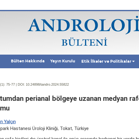
Bülten Hakkında
Yayın Kurulu
Etik İlkeler ve Politikalar
(1):
75-77 | DOI:
10.24898/tandro.2024.55822
tumdan perianal bölgeye uzanan medyan rafe
umu
n Yalçın
park Hastanesi Üroloji Kliniği, Tokat, Türkiye
 rafe kistleri dış üretral kanal ile anüs arasında herhangi bir yerde bu