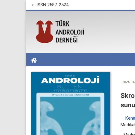
e-ISSN 2587-2524
. 2024; 26
Skro
sun
Kena
Medikal
Medyan