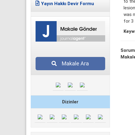
to th
Yayın Hakkı Devir Formu
lesio
was m
for 3 
Keyw
Sorum
Makale
Makale Ara
Dizinler