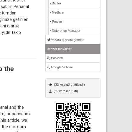
BibTex
bilir. Perianal
krotumdan
Medlars
ğimize getirilen
Procite
ahi olarak
Reference Manager
yıldır takip
Yazara e-posta gönder
Benzer makaleler
PubMed
o the
Google Scholar
(33 kere görüntülendi)
(19 kere indirildi)
anal and the
um, or perineum.
his article, we
m the scrotum