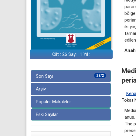
param
bölge
perian
iki y
tamame
edile
Anaht
Cilt : 26 Sayı : 1 Yıl :
Medi
Son Sayı
28/2
peri
Arşiv
Kena
Tokat M
Popüler Makaleler
Media
Eski Sayılar
anus.
The pe
prese