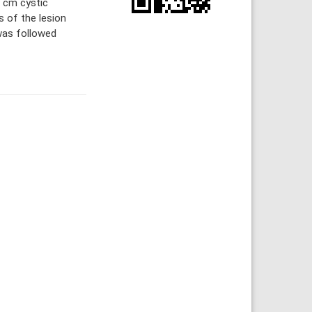
6 cm cystic
s of the lesion
was followed