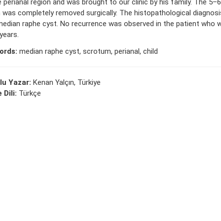
e perianal region and was brought to our clinic by his family. The 5–
n was completely removed surgically. The histopathological diagnosi
edian raphe cyst. No recurrence was observed in the patient who 
years.
ords:
median raphe cyst, scrotum, perianal, child
lu Yazar:
Kenan Yalçın, Türkiye
 Dili:
Türkçe