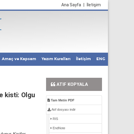
Ana Sayfa
|
İletişim
Amaç ve Kapsam
Yazım Kuralları
İletişim
ENG
ATIF KOPYALA
 kisti: Olgu
Tam Metin PDF
Atıf dosyası indir
RIS
EndNote
lunur. Kistler