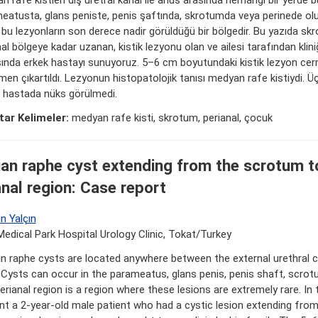
eatusta, glans peniste, penis şaftında, skrotumda veya perinede oluşa
 bu lezyonların son derece nadir görüldüğü bir bölgedir. Bu yazıda s
al bölgeye kadar uzanan, kistik lezyonu olan ve ailesi tarafından klini
aşında erkek hastayı sunuyoruz. 5–6 cm boyutundaki kistik lezyon cerr
n çıkartıldı. Lezyonun histopatolojik tanısı medyan rafe kistiydi. Üç 
n hastada nüks görülmedi.
ar Kelimeler:
medyan rafe kisti, skrotum, perianal, çocuk
an raphe cyst extending from the scrotum t
anal region: Case report
n Yalçın
edical Park Hospital Urology Clinic, Tokat/Turkey
n raphe cysts are located anywhere between the external urethral c
 Cysts can occur in the parameatus, glans penis, penis shaft, scrot
rianal region is a region where these lesions are extremely rare. In t
nt a 2-year-old male patient who had a cystic lesion extending fro