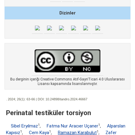
Dizinler
Bu derginin içeriği Creative Commons Atıf-GayriTicari 4.0 Uluslararası
Lisansı kapsamında lisanslanmıştır.
. 2024; 26(1):
63-66 | DOI:
10.24898/tandro.2024.46667
Perinatal testiküler torsiyon
1
1
Sibel Eryılmaz
,
Fatma Nur Aracıer Uçaner
,
Alparslan
1
1
1
Kapısız
,
Cem Kaya
,
Ramazan Karabulut
,
Zafer