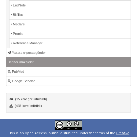
EndNote
BibTex
Medlars
Procite
Reference Manager
Yazara e-posta gönder
Benzer makaleler
PubMed
Google Scholar
(15 kere görüntülendi)
(437 kere indirildi)
This is an Open Access journal distributed under the terms of the
Creative