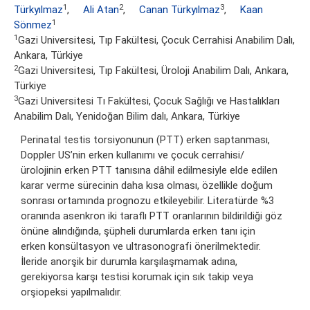
1
2
3
Türkyılmaz
,
Ali Atan
,
Canan Türkyılmaz
,
Kaan
1
Sönmez
1
Gazi Universitesi, Tıp Fakültesi, Çocuk Cerrahisi Anabilim Dalı,
Ankara, Türkiye
2
Gazi Universitesi, Tıp Fakültesi, Üroloji Anabilim Dalı, Ankara,
Türkiye
3
Gazi Universitesi Tı Fakültesi, Çocuk Sağlığı ve Hastalıkları
Anabilim Dalı, Yenidoğan Bilim dalı, Ankara, Türkiye
Perinatal testis torsiyonunun (PTT) erken saptanması,
Doppler US’nin erken kullanımı ve çocuk cerrahisi/
ürolojinin erken PTT tanısına dâhil edilmesiyle elde edilen
karar verme sürecinin daha kısa olması, özellikle doğum
sonrası ortamında prognozu etkileyebilir. Literatürde %3
oranında asenkron iki taraflı PTT oranlarının bildirildiği göz
önüne alındığında, şüpheli durumlarda erken tanı için
erken konsültasyon ve ultrasonografi önerilmektedir.
İleride anorşik bir durumla karşılaşmamak adına,
gerekiyorsa karşı testisi korumak için sık takip veya
orşiopeksi yapılmalıdır.