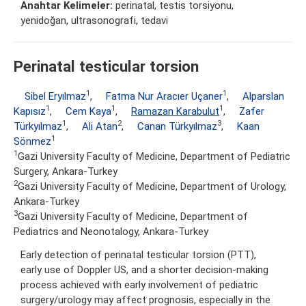
Anahtar Kelimeler:
perinatal, testis torsiyonu,
yenidoğan, ultrasonografi, tedavi
Perinatal testicular torsion
1
1
Sibel Eryılmaz
,
Fatma Nur Aracıer Uçaner
,
Alparslan
1
1
1
Kapısız
,
Cem Kaya
,
Ramazan Karabulut
,
Zafer
1
2
3
Türkyılmaz
,
Ali Atan
,
Canan Türkyılmaz
,
Kaan
1
Sönmez
1
Gazi University Faculty of Medicine, Department of Pediatric
Surgery, Ankara-Turkey
2
Gazi University Faculty of Medicine, Department of Urology,
Ankara-Turkey
3
Gazi University Faculty of Medicine, Department of
Pediatrics and Neonotalogy, Ankara-Turkey
Early detection of perinatal testicular torsion (PTT),
early use of Doppler US, and a shorter decision-making
process achieved with early involvement of pediatric
surgery/urology may affect prognosis, especially in the