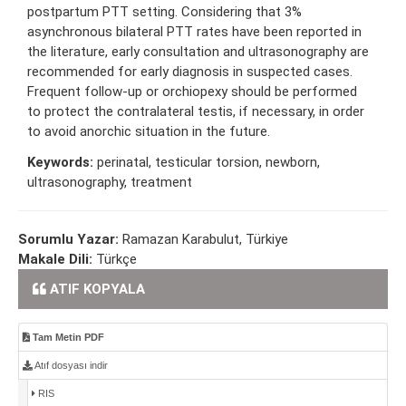
postpartum PTT setting. Considering that 3%
asynchronous bilateral PTT rates have been reported in
the literature, early consultation and ultrasonography are
recommended for early diagnosis in suspected cases.
Frequent follow-up or orchiopexy should be performed
to protect the contralateral testis, if necessary, in order
to avoid anorchic situation in the future.
Keywords:
perinatal, testicular torsion, newborn,
ultrasonography, treatment
Sorumlu Yazar:
Ramazan Karabulut, Türkiye
Makale Dili:
Türkçe
ATIF KOPYALA
Tam Metin PDF
Atıf dosyası indir
RIS