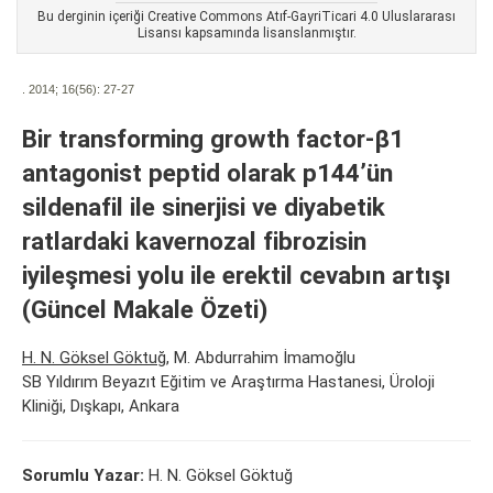
Bu derginin içeriği Creative Commons Atıf-GayriTicari 4.0 Uluslararası
Lisansı kapsamında lisanslanmıştır.
. 2014; 16(56):
27-27
Bir transforming growth factor-β1
antagonist peptid olarak p144’ün
sildenafil ile sinerjisi ve diyabetik
ratlardaki kavernozal fibrozisin
iyileşmesi yolu ile erektil cevabın artışı
(Güncel Makale Özeti)
H. N. Göksel Göktuğ
, M. Abdurrahim İmamoğlu
SB Yıldırım Beyazıt Eğitim ve Araştırma Hastanesi, Üroloji
Kliniği, Dışkapı, Ankara
Sorumlu Yazar:
H. N. Göksel Göktuğ