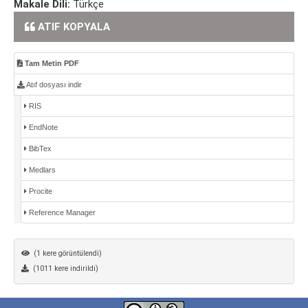
Makale Dili:
Türkçe
ATIF KOPYALA
Tam Metin PDF
Atıf dosyası indir
RIS
EndNote
BibTex
Medlars
Procite
Reference Manager
(1 kere görüntülendi)
(1011 kere indirildi)