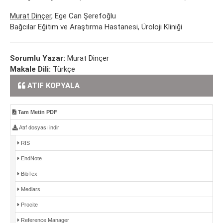
Murat Dinçer
, Ege Can Şerefoğlu
Bağcılar Eğitim ve Araştırma Hastanesi, Üroloji Kliniği
Sorumlu Yazar:
Murat Dinçer
Makale Dili:
Türkçe
ATIF KOPYALA
Tam Metin PDF
Atıf dosyası indir
RIS
EndNote
BibTex
Medlars
Procite
Reference Manager