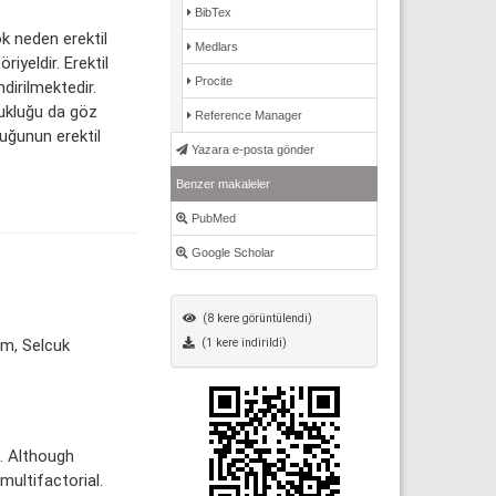
BibTex
ok neden erektil
Medlars
iyeldir. Erektil
Procite
dirilmektedir.
zukluğu da göz
Reference Manager
uğunun erektil
Yazara e-posta gönder
Benzer makaleler
PubMed
Google Scholar
(8 kere görüntülendi)
sm, Selcuk
(1 kere indirildi)
. Although
multifactorial.