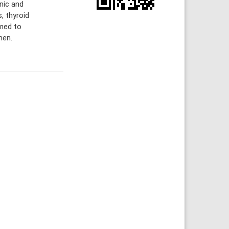
nic and
, thyroid
imed to
men.