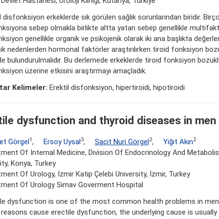
Devlet Hastanesi, Üroloji Kliniği, Kütahya, Türkiye
l disfonksiyon erkeklerde sık görülen sağlık sorunlarından biridir. Birç
ksiyona sebep olmakla birlikte altta yatan sebep genellikle multifaktör
ksiyon genellikle organik ve psikojenik olarak iki ana başlıkta değerlen
ik nedenlerden hormonal faktörler araştırılırken tiroid fonksiyon bo
e bulundurulmalıdır. Bu derlemede erkeklerde tiroid fonksiyon bozukl
nksiyon üzerine etkisini araştırmayı amaçladık.
ar Kelimeler:
Erektil disfonksiyon, hipertiroidi, hipotiroidi
tile dysfunction and thyroid diseases in men
1
3
2
2
t Görgel
,
Ersoy Uysal
,
Sacit Nuri Görgel
,
Yiğit Akın
ment Of Internal Medicine, Division Of Endocrinology And Metaboli
ity, Konya, Turkey
ment Of Urology, İzmir Katip Çelebi University, İzmir, Turkey
tment Of Urology Si̇mav Goverment Hospital
ile dysfunction is one of the most common health problems in men
reasons cause erectile dysfunction, the underlying cause is usually 