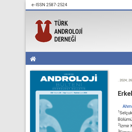
e-ISSN 2587-2524
. 2024; 26
Erkek
Ahme
1
Selçuk
Bölümü,
2
İzmir K
3