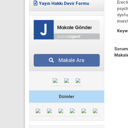
Erect
Yayın Hakkı Devir Formu
psych
dysfu
inves
Keyw
Sorum
Makale
Makale Ara
Dizinler