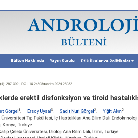
Bülten Hakkında
Yayın Kurulu
Etik İlkeler ve Politikalar
(4):
297-302 | DOI:
10.24898/tandro.2024.25932
lerde erektil disfonksiyon ve tiroid hastalıkl
1
3
2
2
t Görgel
,
Ersoy Uysal
,
Sacit Nuri Görgel
,
Yiğit Akın
 Üniversitesi Tıp Fakültesi, İç Hastalıkları Ana Bilim Dalı, Endokrinolo
 Konya, Türkiye
atip Çelebi Üniversitesi, Üroloji Ana Bilim Dalı, İzmir, Türkiye