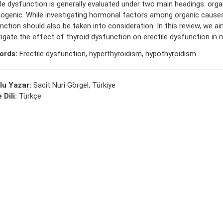
ile dysfunction is generally evaluated under two main headings: orga
ogenic. While investigating hormonal factors among organic causes
nction should also be taken into consideration. In this review, we a
tigate the effect of thyroid dysfunction on erectile dysfunction in 
ords:
Erectile dysfunction, hyperthyroidism, hypothyroidism
lu Yazar:
Sacit Nuri Görgel, Türkiye
 Dili:
Türkçe