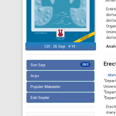
Simav 
Erekti
disfon
disfon
Organ
önünd
disfo
Anaht
Cilt : 26 Sayı : 4 Yıl :
Erec
Son Sayı
28/2
Ahme
Arşiv
1
Depart
Univers
Popüler Makaleler
2
Depart
3
Eski Sayılar
Depar
Erect
many 