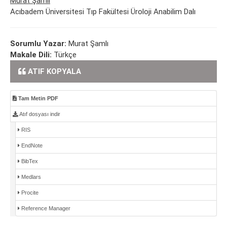
Murat Şamlı
Acıbadem Üniversitesi Tıp Fakültesi Üroloji Anabilim Dalı
Sorumlu Yazar:
Murat Şamlı
Makale Dili:
Türkçe
ATIF KOPYALA
Tam Metin PDF
Atıf dosyası indir
RIS
EndNote
BibTex
Medlars
Procite
Reference Manager