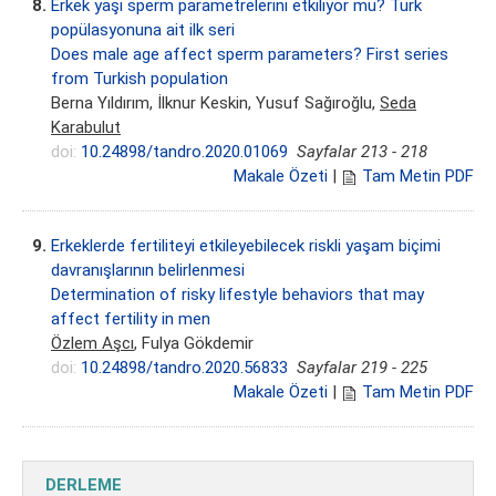
8.
Erkek yaşı sperm parametrelerini etkiliyor mu? Türk
popülasyonuna ait ilk seri
Does male age affect sperm parameters? First series
from Turkish population
Berna Yıldırım, İlknur Keskin, Yusuf Sağıroğlu,
Seda
Karabulut
doi:
10.24898/tandro.2020.01069
Sayfalar 213 - 218
Makale Özeti
|
Tam Metin PDF
9.
Erkeklerde fertiliteyi etkileyebilecek riskli yaşam biçimi
davranışlarının belirlenmesi
Determination of risky lifestyle behaviors that may
affect fertility in men
Özlem Aşcı
, Fulya Gökdemir
doi:
10.24898/tandro.2020.56833
Sayfalar 219 - 225
Makale Özeti
|
Tam Metin PDF
DERLEME