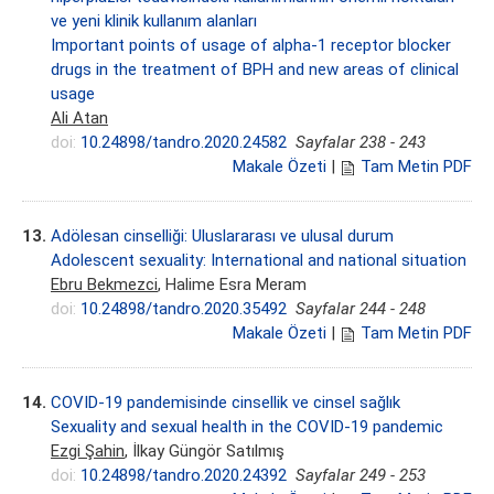
ve yeni klinik kullanım alanları
Important points of usage of alpha-1 receptor blocker
drugs in the treatment of BPH and new areas of clinical
usage
Ali Atan
doi:
10.24898/tandro.2020.24582
Sayfalar 238 - 243
Makale Özeti
|
Tam Metin PDF
13.
Adölesan cinselliği: Uluslararası ve ulusal durum
Adolescent sexuality: International and national situation
Ebru Bekmezci
, Halime Esra Meram
doi:
10.24898/tandro.2020.35492
Sayfalar 244 - 248
Makale Özeti
|
Tam Metin PDF
14.
COVID-19 pandemisinde cinsellik ve cinsel sağlık
Sexuality and sexual health in the COVID-19 pandemic
Ezgi Şahin
, İlkay Güngör Satılmış
doi:
10.24898/tandro.2020.24392
Sayfalar 249 - 253