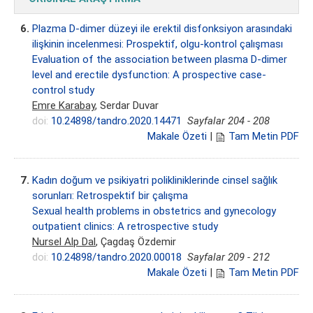
6.
Plazma D-dimer düzeyi ile erektil disfonksiyon arasındaki
ilişkinin incelenmesi: Prospektif, olgu-kontrol çalışması
Evaluation of the association between plasma D-dimer
level and erectile dysfunction: A prospective case-
control study
Emre Karabay
, Serdar Duvar
doi:
10.24898/tandro.2020.14471
Sayfalar 204 - 208
Makale Özeti
|
Tam Metin PDF
7.
Kadın doğum ve psikiyatri polikliniklerinde cinsel sağlık
sorunları: Retrospektif bir çalışma
Sexual health problems in obstetrics and gynecology
outpatient clinics: A retrospective study
Nursel Alp Dal
, Çagdaş Özdemir
doi:
10.24898/tandro.2020.00018
Sayfalar 209 - 212
Makale Özeti
|
Tam Metin PDF