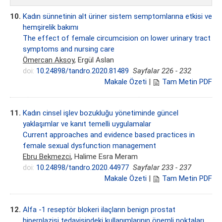
10.
Kadın sünnetinin alt üriner sistem semptomlarına etkisi ve
hemşirelik bakımı
The effect of female circumcision on lower urinary tract
symptoms and nursing care
Ömercan Aksoy
, Ergül Aslan
doi:
10.24898/tandro.2020.81489
Sayfalar 226 - 232
Makale Özeti
|
Tam Metin PDF
11.
Kadın cinsel işlev bozukluğu yönetiminde güncel
yaklaşımlar ve kanıt temelli uygulamalar
Current approaches and evidence based practices in
female sexual dysfunction management
Ebru Bekmezci
, Halime Esra Meram
doi:
10.24898/tandro.2020.44977
Sayfalar 233 - 237
Makale Özeti
|
Tam Metin PDF
12.
Alfa -1 reseptör blokeri ilaçların benign prostat
hiperplazisi tedavisindeki kullanımlarının önemli noktaları