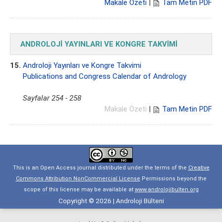
Makale Özeti
|
Tam Metin PDF
ANDROLOJİ YAYINLARI VE KONGRE TAKVİMİ
15.
Androloji Yayınları ve Kongre Takvimi
Publications and Congress Calendar of Andrology
Sayfalar 254 - 258
Makale Özeti
|
Tam Metin PDF
This is an Open Access journal distributed under the terms of the
Creative
Commons Attribution NonCommercial License
Permissions beyond the
scope of this license may be available at
www.androlojibulten.org
Copyright © 2026 | Androloji Bülteni