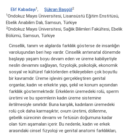
1
2
Elif Kabadayı
,
Şükran Başgöl
1
Ondokuz Mayıs Üniversitesi, Lisansüstü Eğitim Enstitüsü,
Ebelik Anabilim Dalı, Samsun, Türkiye
2
Ondokuz Mayıs Üniversitesi, Sağlık Bilimleri Fakültesi, Ebelik
Bölümü, Samsun, Türkiye
Cinsellik, tanım ve algılarda farklılık gösterse de insanlığın
varoluşundan beri hep vardır. Cinsellik antenatal dönemde
başlayıp yaşam boyu devam eden ve üreme kabiliyetiyle
neslin devamını sağlayan, fizyolojik, psikolojik, ekonomik
sosyal ve kültürel faktörlerden etkileyebilen çok boyutlu
bir kavramdır. Üreme işlevini gerçekleştiren genital
organlar, kadın ve erkekte yapı, şekil ve konum açısından
farklılık göstermektedir. Erkeklerin üremedeki rolü, sperm
üretimi ve bu spermlerin kadın üreme sistemine
iletilmesiyle sınırlıdır. Buna karşılık, kadınların üremedeki
rolü çok daha karmaşıktır; ovum üretimi, döllenme,
gebelik sürecinin devamı ve fetüsün doğumuna kadar
olan tüm aşamaları içerir. Bu nedenle, kadın ve erkek
arasındaki cinsel fizyoloji ve genital anatomi farklılıkları,