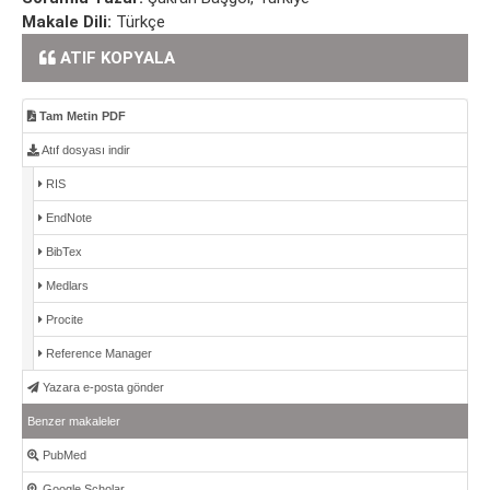
Makale Dili:
Türkçe
ATIF KOPYALA
Tam Metin PDF
Atıf dosyası indir
RIS
EndNote
BibTex
Medlars
Procite
Reference Manager
Yazara e-posta gönder
Benzer makaleler
PubMed
Google Scholar