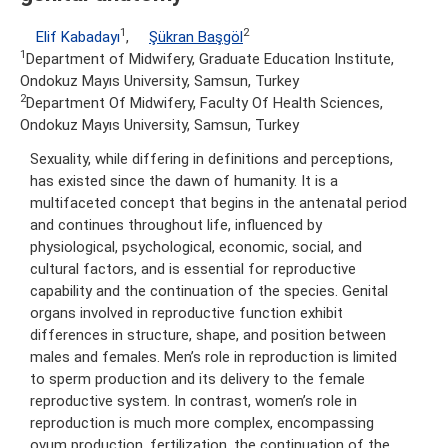
1
2
Elif Kabadayı
,
Şükran Başgöl
1
Department of Midwifery, Graduate Education Institute,
Ondokuz Mayıs University, Samsun, Turkey
2
Department Of Midwifery, Faculty Of Health Sciences,
Ondokuz Mayıs University, Samsun, Turkey
Sexuality, while differing in definitions and perceptions,
has existed since the dawn of humanity. It is a
multifaceted concept that begins in the antenatal period
and continues throughout life, influenced by
physiological, psychological, economic, social, and
cultural factors, and is essential for reproductive
capability and the continuation of the species. Genital
organs involved in reproductive function exhibit
differences in structure, shape, and position between
males and females. Men’s role in reproduction is limited
to sperm production and its delivery to the female
reproductive system. In contrast, women’s role in
reproduction is much more complex, encompassing
ovum production, fertilization, the continuation of the