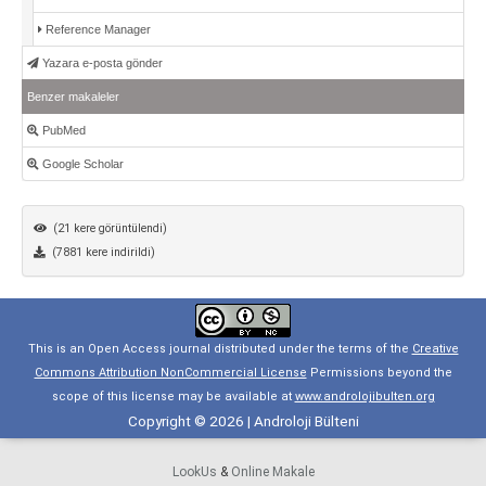
Reference Manager
Yazara e-posta gönder
Benzer makaleler
PubMed
Google Scholar
(21 kere görüntülendi)
(7881 kere indirildi)
This is an Open Access journal distributed under the terms of the
Creative
Commons Attribution NonCommercial License
Permissions beyond the
scope of this license may be available at
www.androlojibulten.org
Copyright © 2026 | Androloji Bülteni
LookUs
&
Online Makale