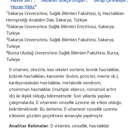
Havva Sert
,
Sebahat Gökçe Doğan
,
Serap Çetinkaya
,
4
Hicran Yıldız
1
Sakarya Üniversitesi, Sağlık Bilimleri Fakültesi, İç Hastalıkları
Hemşireliği Anabilim Dalı, Sakarya, Türkiye
2
Sakarya Üniversitesi Sağlık Bilimleri Enstitüsü, Sakarya,
Türkiye
3
Sakarya Üniversitesi, Sağlık Bilimleri Fakültesi, Sakarya,
Türkiye
4
Bursa Uludağ Üniversitesi Sağlık Bilimleri Fakültesi, Bursa,
Türkiye
D vitamini, obezite, kas iskelet sistemi, kronik hastalıklar,
böbrek hastalıkları, kanserler (kolon, prostat, meme vb.),
kardiyovasküler hastalıklar, metabolik sendrom,
otoimmün hastalıklar (multiple skleroz, romatoid artrit
vb) ile ilişkili olduğu bilinmektedir. Son yıllarda yapılan
çalışmalarda, D vitaminin cinsellik üzerine de etkisi olduğu
belirtilmektedir. Bu derleme, D vitaminin cinsellik üzerine
etkisinin gözden geçirilmesi amacıyla yapılmıştır.
Anahtar Kelimeler:
D vitamini, cinsellik, hastalıklar