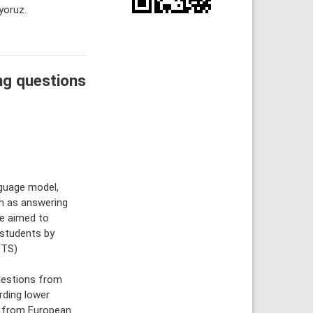
yoruz.
ng questions
guage model,
h as answering
We aimed to
 students by
UTS)
uestions from
rding lower
d from European