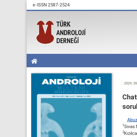
e-ISSN 2587-2524
. 2024; 26
Chat
soru
Abuz
1
Sivas 
2
Kızılc