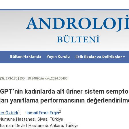
Bülten Hakkında
Yayın Kurulu
Etik İlkeler ve Politikalar
(3):
173-178 | DOI:
10.24898/tandro.2024.53486
GPT’nin kadınlarda alt üriner sistem semptomla
ları yanıtlama performansının değerlendirilm
1
2
er Öztürk
,
İsmail Emre Ergin
Numune Hastanesi, Sivas, Türkiye
ahamam Devlet Hastanesi, Ankara, Türkiye