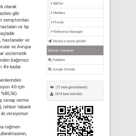
BibTex
li olarak
zlası gibi
Medlars
stem semptomları
Procite
hastaları ve tıp
Reference Manager
açladık.
, hastaneler ve
Yazara e-posta gönder
orular ve Avrupa
Benzer makaleler
lar sistematik
rinden bağımsız
PubMed
n 4’e kadar
Google Scholar
erilerinden
iyon 4.0 için
(17 kere görüntülendi)
n %80,56)
(674 kere indirildi)
ış cevap verme
, rehber tabanlı
 iki versiyonun
rına rağmen
ullanılmasının,