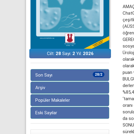
AMAÇ: 
ChatG
çeşitl
(AÜSS)
öğren
GEREÇ
sosya
Üroloj
Cilt:
28
Sayı:
2
Yıl:
2026
olara
olarak
puan v
Son Sayı
28/2
BULGU
derlen
Arşiv
%85,4
‘tama
Popüler Makaleler
oranı 
sorula
Eski Sayılar
da sor
SONUÇ:
sürekl