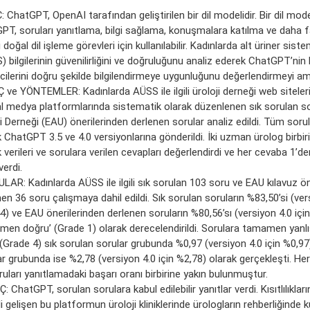
ChatGPT, OpenAI tarafından geliştirilen bir dil modelidir. Bir dil mode
PT, soruları yanıtlama, bilgi sağlama, konuşmalara katılma ve daha fa
i doğal dil işleme görevleri için kullanılabilir. Kadınlarda alt üriner si
 bilgilerinin güvenilirliğini ve doğruluğunu analiz ederek ChatGPT’nin 
cilerini doğru şekilde bilgilendirmeye uygunluğunu değerlendirmeyi am
 ve YÖNTEMLER: Kadınlarda AÜSS ile ilgili üroloji derneği web siteleri
l medya platformlarında sistematik olarak düzenlenen sık sorulan s
i Derneği (EAU) önerilerinden derlenen sorular analiz edildi. Tüm soru
k ChatGPT 3.5 ve 4.0 versiyonlarına gönderildi. İki uzman ürolog birbi
 verileri ve sorulara verilen cevapları değerlendirdi ve her cevaba 1’de
erdi.
LAR: Kadınlarda AÜSS ile ilgili sık sorulan 103 soru ve EAU kılavuz ön
en 36 soru çalışmaya dahil edildi. Sık sorulan soruların %83,50’si (vers
4) ve EAU önerilerinden derlenen soruların %80,56’sı (versiyon 4.0 içi
men doğru’ (Grade 1) olarak derecelendirildi. Sorulara tamamen yanl
(Grade 4) sık sorulan sorular grubunda %0,97 (versiyon 4.0 için %0,97)
r grubunda ise %2,78 (versiyon 4.0 için %2,78) olarak gerçekleşti. Her
uları yanıtlamadaki başarı oranı birbirine yakın bulunmuştur.
 ChatGPT, sorulan sorulara kabul edilebilir yanıtlar verdi. Kısıtlılıkla
i gelişen bu platformun üroloji kliniklerinde ürologların rehberliğinde k