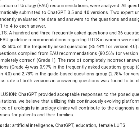
iation of Urology (EAU) recommendations, were analyzed. All ques
matically submitted to ChatGPT 3.5 and 4.0 versions. Two expert ur
endently evaluated the data and answers to the questions and ass
1 to 4 to each answer.
TS: A hundred and three frequently asked questions and 36 questi
EAU guideline recommendations regarding LUTS in women were incl
. 83.50% of the frequently asked questions (85.44% for version 4.0)
uestions compiled from EAU recommendations (80.56% for version 
ompletely correct’ (Grade 1). The rate of completely incorrect answ
ions (Grade 4) was 0.97% in the frequently asked questions group (
on 4.0) and 2.78% in the guide-based questions group (2.78% for vers
ss rate of both versions in answering questions was found to be c
USION: ChatGPT provided acceptable responses to the posed ques
mitations, we believe that utilizing this continuously evolving platfo
nce of urologists in urology clinics will contribute to the diagnosis
sses for patients and their families.
ords:
artificial intelligence, ChatGPT, education, female LUTS