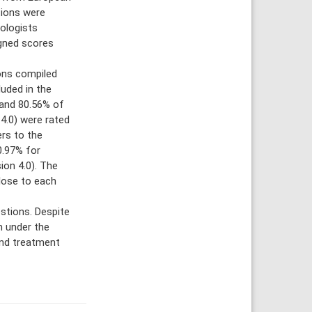
tions were
ologists
igned scores
ons compiled
uded in the
 and 80.56% of
4.0) were rated
ers to the
0.97% for
ion 4.0). The
lose to each
tions. Despite
rm under the
 and treatment