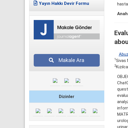
Yayın Hakkı Devir Formu
hastal
Anaht
Eval
abou
Abuz
Makale Ara
1
Sivas 
2
Kızılc
OBJEC
ChatG
quest
evalu
Dizinler
analy
infor
MATRE
urolo
urina