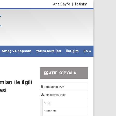
Ana Sayfa
|
İletişim
Amaç ve Kapsam
Yazım Kuralları
İletişim
ENG
ATIF KOPYALA
rı ile ilgili
Tam Metin PDF
esi
Atıf dosyası indir
RIS
EndNote