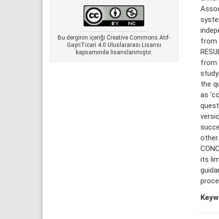
Assoc
syste
indep
Bu derginin içeriği Creative Commons Atıf-
from 
GayriTicari 4.0 Uluslararası Lisansı
RESUL
kapsamında lisanslanmıştır.
from 
study
the q
as ‘c
quest
versi
succe
other.
CONCL
its li
guida
proce
Keyw