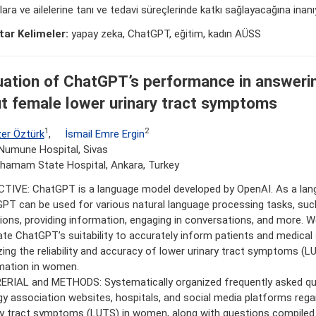
ara ve ailelerine tanı ve tedavi süreçlerinde katkı sağlayacağına inanı
ar Kelimeler:
yapay zeka, ChatGPT, eğitim, kadın AÜSS
uation of ChatGPT’s performance in answeri
t female lower urinary tract symptoms
1
2
er Öztürk
,
İsmail Emre Ergin
Numune Hospital, Sivas
ahamam State Hospital, Ankara, Turkey
TIVE: ChatGPT is a language model developed by OpenAI. As a lan
PT can be used for various natural language processing tasks, suc
ions, providing information, engaging in conversations, and more. 
ate ChatGPT’s suitability to accurately inform patients and medical
zing the reliability and accuracy of lower urinary tract symptoms (L
mation in women.
RIAL and METHODS: Systematically organized frequently asked q
gy association websites, hospitals, and social media platforms rega
ry tract symptoms (LUTS) in women, along with questions compile