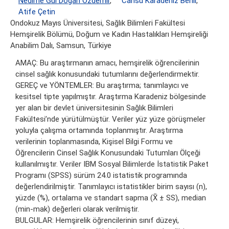
Nedime Gül Doğan Özdemir
,
Cansu Karadeniz Benli
,
Atife Çetin
Ondokuz Mayıs Üniversitesi, Sağlık Bilimleri Fakültesi
Hemşirelik Bölümü, Doğum ve Kadın Hastalıkları Hemşireliği
Anabilim Dalı, Samsun, Türkiye
AMAÇ: Bu araştırmanın amacı, hemşirelik öğrencilerinin
cinsel sağlık konusundaki tutumlarını değerlendirmektir.
GEREÇ ve YÖNTEMLER: Bu araştırma; tanımlayıcı ve
kesitsel tipte yapılmıştır. Araştırma Karadeniz bölgesinde
yer alan bir devlet üniversitesinin Sağlık Bilimleri
Fakültesi’nde yürütülmüştür. Veriler yüz yüze görüşmeler
yoluyla çalışma ortamında toplanmıştır. Araştırma
verilerinin toplanmasında, Kişisel Bilgi Formu ve
Öğrencilerin Cinsel Sağlık Konusundaki Tutumları Ölçeği
kullanılmıştır. Veriler IBM Sosyal Bilimlerde İstatistik Paket
Programı (SPSS) sürüm 24.0 istatistik programında
değerlendirilmiştir. Tanımlayıcı istatistikler birim sayısı (n),
yüzde (%), ortalama ve standart sapma (X̄ ± SS), median
(min-mak) değerleri olarak verilmiştir.
BULGULAR: Hemşirelik öğrencilerinin sınıf düzeyi,