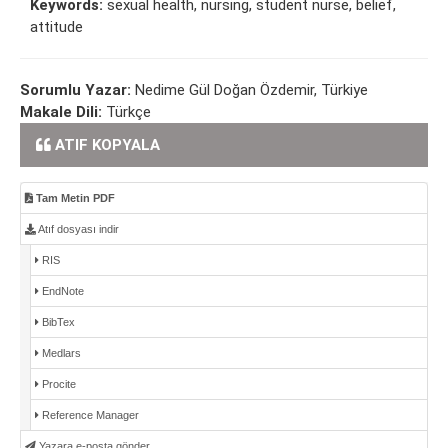
Keywords:
sexual health, nursing, student nurse, belief,
attitude
Sorumlu Yazar:
Nedime Gül Doğan Özdemir, Türkiye
Makale Dili:
Türkçe
ATIF KOPYALA
Tam Metin PDF
Atıf dosyası indir
RIS
EndNote
BibTex
Medlars
Procite
Reference Manager
Yazara e-posta gönder