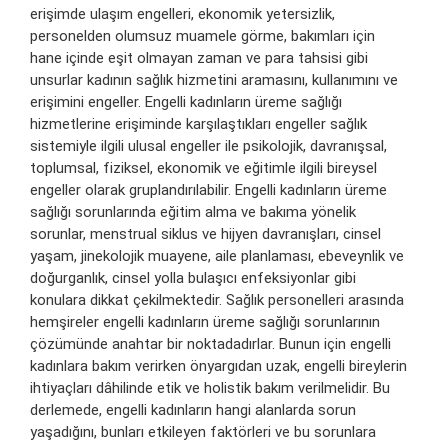
erişimde ulaşım engelleri, ekonomik yetersizlik,
personelden olumsuz muamele görme, bakımları için
hane içinde eşit olmayan zaman ve para tahsisi gibi
unsurlar kadının sağlık hizmetini aramasını, kullanımını ve
erişimini engeller. Engelli kadınların üreme sağlığı
hizmetlerine erişiminde karşılaştıkları engeller sağlık
sistemiyle ilgili ulusal engeller ile psikolojik, davranışsal,
toplumsal, fiziksel, ekonomik ve eğitimle ilgili bireysel
engeller olarak gruplandırılabilir. Engelli kadınların üreme
sağlığı sorunlarında eğitim alma ve bakıma yönelik
sorunlar, menstrual siklus ve hijyen davranışları, cinsel
yaşam, jinekolojik muayene, aile planlaması, ebeveynlik ve
doğurganlık, cinsel yolla bulaşıcı enfeksiyonlar gibi
konulara dikkat çekilmektedir. Sağlık personelleri arasında
hemşireler engelli kadınların üreme sağlığı sorunlarının
çözümünde anahtar bir noktadadırlar. Bunun için engelli
kadınlara bakım verirken önyargıdan uzak, engelli bireylerin
ihtiyaçları dâhilinde etik ve holistik bakım verilmelidir. Bu
derlemede, engelli kadınların hangi alanlarda sorun
yaşadığını, bunları etkileyen faktörleri ve bu sorunlara