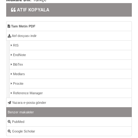
ATIF KOPYALA
Tam Metin PDF
Atıf dosyası indir
RIS
EndNote
BibTex
Medlars
Procite
Reference Manager
Yazara e-posta gönder
Benzer makaleler
PubMed
Google Scholar