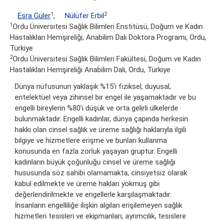
1
2
Esra Güler
,
Nülüfer Erbil
1
Ordu Üniversitesi Sağlık Bilimleri Enstitüsü, Doğum ve Kadın
Hastalıkları Hemşireliği, Anabilim Dalı Doktora Programı, Ordu,
Türkiye
2
Ordu Üniversitesi Sağlık Bilimleri Fakültesi, Doğum ve Kadın
Hastalıkları Hemşireliği Anabilim Dalı, Ordu, Türkiye
Dünya nüfusunun yaklaşık %15’i fiziksel, duyusal,
entelektüel veya zihinsel bir engel ile yaşamaktadır ve bu
engelli bireylerin %80’i düşük ve orta gelirli ülkelerde
bulunmaktadır. Engelli kadınlar, dünya çapında herkesin
hakkı olan cinsel sağlık ve üreme sağlığı haklarıyla ilgili
bilgiye ve hizmetlere erişme ve bunları kullanma
konusunda en fazla zorluk yaşayan gruptur. Engelli
kadınların büyük çoğunluğu cinsel ve üreme sağlığı
hususunda söz sahibi olamamakta, cinsiyetsiz olarak
kabul edilmekte ve üreme hakları yokmuş gibi
değerlendirilmekte ve engellerle karşılaşmaktadır.
İnsanların engelliliğe ilişkin algıları erişilemeyen sağlık
hizmetleri tesisleri ve ekipmanları, ayrımcılık, tesislere