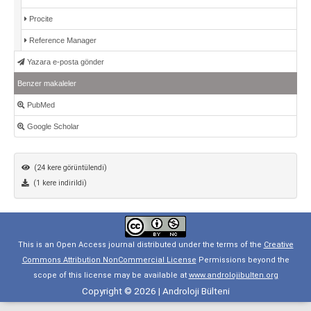
Procite
Reference Manager
Yazara e-posta gönder
Benzer makaleler
PubMed
Google Scholar
(24 kere görüntülendi)
(1 kere indirildi)
This is an Open Access journal distributed under the terms of the
Creative
Commons Attribution NonCommercial License
Permissions beyond the
scope of this license may be available at
www.androlojibulten.org
Copyright © 2026 | Androloji Bülteni