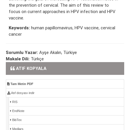
the prevention of cervical. The aim of this review to
focus on current approaches in HPV infection and HPV
vaccine.
Keywords:
human papillomavirus, HPV vaccine, cervical
cancer
Sorumlu Yazar:
Ayşe Akalın, Türkiye
Makale Dili:
Türkçe
ATIF KOPYALA
Tam Metin PDF
Atıf dosyası indir
RIS
EndNote
BibTex
Medlars