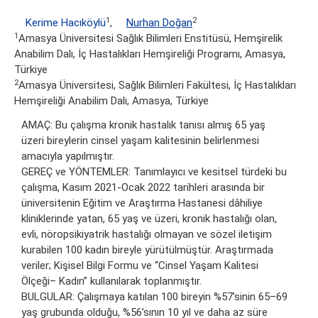
1
2
Kerime Hacıköylü
,
Nurhan Doğan
1
Amasya Üniversitesi Sağlık Bilimleri Enstitüsü, Hemşirelik
Anabilim Dalı, İç Hastalıkları Hemşireliği Programı, Amasya,
Türkiye
2
Amasya Üniversitesi, Sağlık Bilimleri Fakültesi, İç Hastalıkları
Hemşireliği Anabilim Dalı, Amasya, Türkiye
AMAÇ: Bu çalışma kronik hastalık tanısı almış 65 yaş
üzeri bireylerin cinsel yaşam kalitesinin belirlenmesi
amacıyla yapılmıştır.
GEREÇ ve YÖNTEMLER: Tanımlayıcı ve kesitsel türdeki bu
çalışma, Kasım 2021-Ocak 2022 tarihleri arasında bir
üniversitenin Eğitim ve Araştırma Hastanesi dâhiliye
kliniklerinde yatan, 65 yaş ve üzeri, kronik hastalığı olan,
evli, nöropsikiyatrik hastalığı olmayan ve sözel iletişim
kurabilen 100 kadın bireyle yürütülmüştür. Araştırmada
veriler; Kişisel Bilgi Formu ve “Cinsel Yaşam Kalitesi
Ölçeği– Kadın” kullanılarak toplanmıştır.
BULGULAR: Çalışmaya katılan 100 bireyin %57’sinin 65–69
yaş grubunda olduğu, %56’sının 10 yıl ve daha az süre