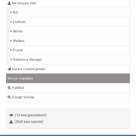
Atıf dosyası indir
RIS
EndNote
BibTex
Medlars
Procite
Reference Manager
Yazara e-posta gönder
Benzer makaleler
PubMed
Google Scholar
(14 kere görüntülendi)
(3569 kere indirildi)