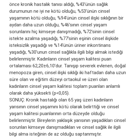
önce kronik hastalık tanısı aldığı, %43’ünün sağlık
durumunun ne iyi ne kötü olduğu, %53’ünün cinsel
yaşamının kötü olduğu, %94’ünün cinsel ilişki sıklığının bir
aydan daha uzun olduğu, %46’sının cinsel yaşam
sorunlarını hiç kimseye danışmadığı, %72’sinin cinsel
istekte azalma yaşadığı, %77’sinin eşinin cinsel ilişkide
isteksizlik yaşadığı ve %14’ünün üriner inkontinans
yaşadığı, %30’unun cinsel sağlıkla ilgili bilgi almak istediği
belirlenmiştir. Kadınların cinsel yaşam kalitesi puan
ortalaması 62,20±6,10’dur. Tanışıp severek evlenen, doğal
menopoza giren, cinsel ilişki sıklığı iki haftadan daha uzun
süre olan ve eğitim düzeyi ortaokul ve üzeri olan
kadınların cinsel yaşam kalitesi toplam puanları anlamlı
olarak daha yüksekti (p<0,05).
SONUÇ: Kronik hastalığı olan 65 yaş üzeri kadınların
yarısının cinsel yaşamını kötü olarak belirttiği ve cinsel
yaşam kalitesi puanlarının orta düzeyde olduğu
belirlenmiştir. Bireylerin yaklaşık yarısının yaşadıkları cinsel
sorunları kimseye danışmadıkları ve cinsel sağlık ile ilgili
bilgi alma isteğinin de az olduğu saptanmıştır.