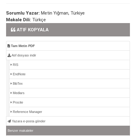
Sorumlu Yazar:
Metin Yığman, Türkiye
Makale Dili:
Türkçe
ATIF KOPYALA
Tam Metin PDF
Atıf dosyası indir
RIS
EndNote
BibTex
Medlars
Procite
Reference Manager
Yazara e-posta gönder
Benzer makaleler