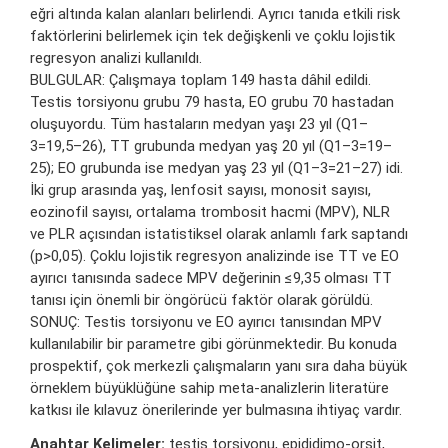
eğri altında kalan alanları belirlendi. Ayrıcı tanıda etkili risk
faktörlerini belirlemek için tek değişkenli ve çoklu lojistik
regresyon analizi kullanıldı.
BULGULAR: Çalışmaya toplam 149 hasta dâhil edildi.
Testis torsiyonu grubu 79 hasta, EO grubu 70 hastadan
oluşuyordu. Tüm hastaların medyan yaşı 23 yıl (Q1–
3=19,5–26), TT grubunda medyan yaş 20 yıl (Q1–3=19–
25); EO grubunda ise medyan yaş 23 yıl (Q1–3=21–27) idi.
İki grup arasında yaş, lenfosit sayısı, monosit sayısı,
eozinofil sayısı, ortalama trombosit hacmi (MPV), NLR
ve PLR açısından istatistiksel olarak anlamlı fark saptandı
(p>0,05). Çoklu lojistik regresyon analizinde ise TT ve EO
ayırıcı tanısında sadece MPV değerinin ≤9,35 olması TT
tanısı için önemli bir öngörücü faktör olarak görüldü.
SONUÇ: Testis torsiyonu ve EO ayırıcı tanısından MPV
kullanılabilir bir parametre gibi görünmektedir. Bu konuda
prospektif, çok merkezli çalışmaların yanı sıra daha büyük
örneklem büyüklüğüne sahip meta-analizlerin literatüre
katkısı ile kılavuz önerilerinde yer bulmasına ihtiyaç vardır.
Anahtar Kelimeler:
testis torsiyonu, epididimo-orşit,