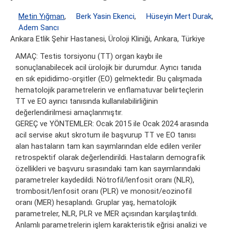
Metin Yığman
,
Berk Yasin Ekenci
,
Hüseyin Mert Durak
,
Adem Sancı
Ankara Etlik Şehir Hastanesi, Üroloji Kliniği, Ankara, Türkiye
AMAÇ: Testis torsiyonu (TT) organ kaybı ile
sonuçlanabilecek acil ürolojik bir durumdur. Ayrıcı tanıda
en sık epididimo-orşitler (EO) gelmektedir. Bu çalışmada
hematolojik parametrelerin ve enflamatuvar belirteçlerin
TT ve EO ayırıcı tanısında kullanılabilirliğinin
değerlendirilmesi amaçlanmıştır.
GEREÇ ve YÖNTEMLER: Ocak 2015 ile Ocak 2024 arasında
acil servise akut skrotum ile başvurup TT ve EO tanısı
alan hastaların tam kan sayımlarından elde edilen veriler
retrospektif olarak değerlendirildi. Hastaların demografik
özellikleri ve başvuru sırasındaki tam kan sayımlarındaki
parametreler kaydedildi. Nötrofil/lenfosit oranı (NLR),
trombosit/lenfosit oranı (PLR) ve monosit/eozinofil
oranı (MER) hesaplandı. Gruplar yaş, hematolojik
parametreler, NLR, PLR ve MER açısından karşılaştırıldı.
Anlamlı parametrelerin işlem karakteristik eğrisi analizi ve