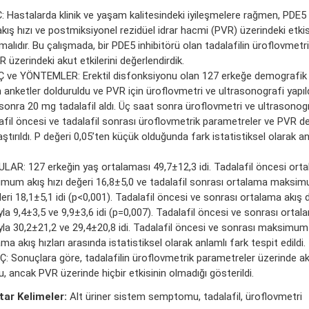
 Hastalarda klinik ve yaşam kalitesindeki iyileşmelere rağmen, PDE5 in
akış hızı ve postmiksiyonel rezidüel idrar hacmi (PVR) üzerindeki etkis
malıdır. Bu çalışmada, bir PDE5 inhibitörü olan tadalafilin üroflovmet
 üzerindeki akut etkilerini değerlendirdik.
 ve YÖNTEMLER: Erektil disfonksiyonu olan 127 erkeğe demografik bi
 anketler dolduruldu ve PVR için üroflovmetri ve ultrasonografi yapıl
sonra 20 mg tadalafil aldı. Üç saat sonra üroflovmetri ve ultrasonogra
afil öncesi ve tadalafil sonrası üroflovmetrik parametreler ve PVR değ
aştırıldı. P değeri 0,05’ten küçük olduğunda fark istatistiksel olarak a
LAR: 127 erkeğin yaş ortalaması 49,7±12,3 idi. Tadalafil öncesi ort
mum akış hızı değeri 16,8±5,0 ve tadalafil sonrası ortalama maksimu
eri 18,1±5,1 idi (p<0,001). Tadalafil öncesi ve sonrası ortalama akış d
yla 9,4±3,5 ve 9,9±3,6 idi (p=0,007). Tadalafil öncesi ve sonrası orta
yla 30,2±21,2 ve 29,4±20,8 idi. Tadalafil öncesi ve sonrası maksimum a
ma akış hızları arasında istatistiksel olarak anlamlı fark tespit edildi.
: Sonuçlara göre, tadalafilin üroflovmetrik parametreler üzerinde aku
, ancak PVR üzerinde hiçbir etkisinin olmadığı gösterildi.
ar Kelimeler:
Alt üriner sistem semptomu, tadalafil, üroflovmetri