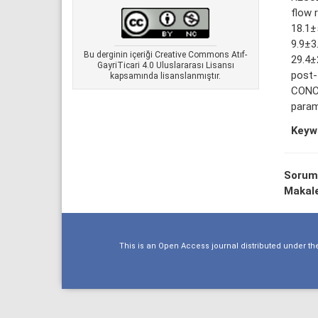
flow 
18.1±
9.9±3
Bu derginin içeriği Creative Commons Atıf-
29.4±
GayriTicari 4.0 Uluslararası Lisansı
post-
kapsamında lisanslanmıştır.
CONCL
param
Keyw
Sorum
Makale
This is an Open Access journal distributed under th