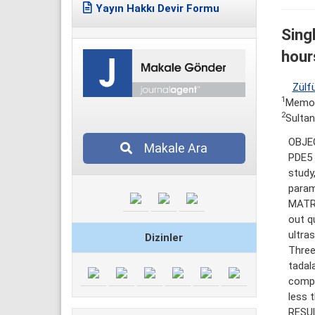
Yayın Hakkı Devir Formu
Sing
hour
Zülf
1
Memori
2
Sultan
OBJEC
Makale Ara
PDE5 i
study
param
MATRE
out q
ultra
Dizinler
Three
tadal
compa
less t
RESUL