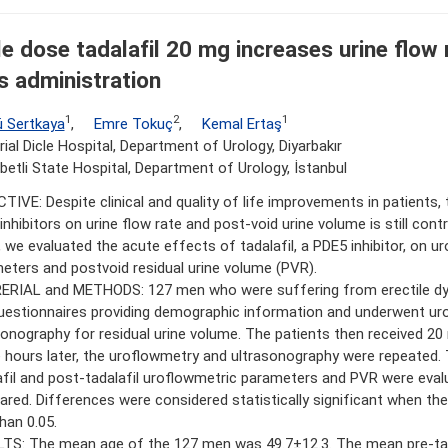
le dose tadalafil 20 mg increases urine flow 
s administration
1
2
1
ü Sertkaya
,
Emre Tokuç
,
Kemal Ertaş
al Dicle Hospital, Department of Urology, Diyarbakır
betli State Hospital, Department of Urology, İstanbul
TIVE: Despite clinical and quality of life improvements in patients,
nhibitors on urine flow rate and post-void urine volume is still contro
, we evaluated the acute effects of tadalafil, a PDE5 inhibitor, on u
eters and postvoid residual urine volume (PVR).
RIAL and METHODS: 127 men who were suffering from erectile dys
uestionnaires providing demographic information and underwent ur
sonography for residual urine volume. The patients then received 20 
 hours later, the uroflowmetry and ultrasonography were repeated. 
afil and post-tadalafil uroflowmetric parameters and PVR were eval
red. Differences were considered statistically significant when the
han 0.05.
TS: The mean age of the 127 men was 49.7±12.3. The mean pre-tad