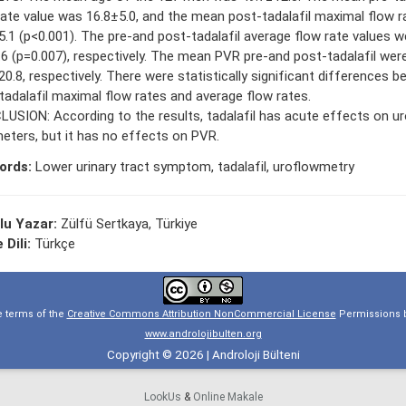
rate value was 16.8±5.0, and the mean post-tadalafil maximal flow r
5.1 (p<0.001). The pre-and post-tadalafil average flow rate values w
.6 (p=0.007), respectively. The mean PVR pre-and post-tadalafil wer
20.8, respectively. There were statistically significant differences 
tadalafil maximal flow rates and average flow rates.
USION: According to the results, tadalafil has acute effects on u
eters, but it has no effects on PVR.
ords:
Lower urinary tract symptom, tadalafil, uroflowmetry
lu Yazar:
Zülfü Sertkaya, Türkiye
 Dili:
Türkçe
e terms of the
Creative Commons Attribution NonCommercial License
Permissions b
www.androlojibulten.org
Copyright © 2026 | Androloji Bülteni
LookUs
&
Online Makale