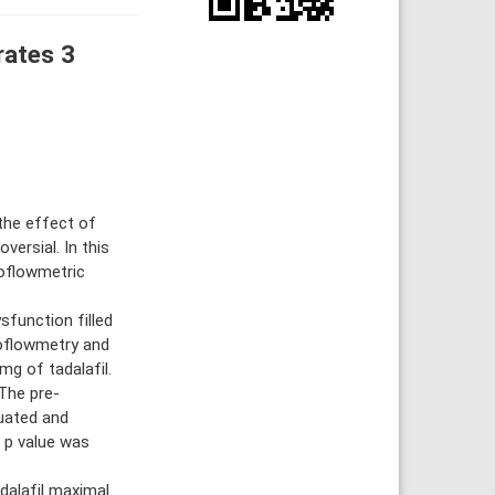
rates 3
 the effect of
versial. In this
roflowmetric
function filled
oflowmetry and
mg of tadalafil.
The pre-
uated and
 p value was
alafil maximal