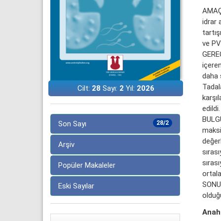
AMAÇ:
idrar 
tartış
ve PVR
GEREÇ
içeren
daha 
Tadal
Cilt:
28
Sayı:
2
Yıl:
2026
karşıl
edildi.
BULGU
Son Sayı
28/2
maksi
değerl
Arşiv
sırası
sırası
Popüler Makaleler
ortala
SONUÇ
Eski Sayılar
olduğu
Anaht