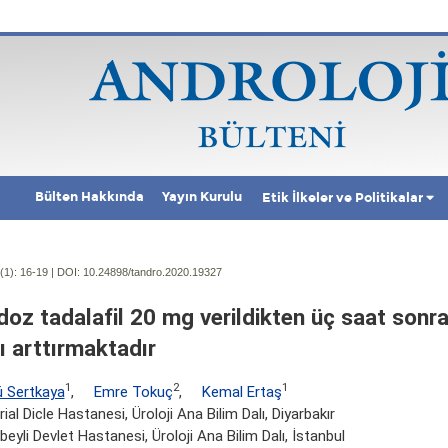
Bülten Hakkında
Yayın Kurulu
Etik İlkeler ve Politikalar
(1):
16-19 | DOI:
10.24898/tandro.2020.19327
doz tadalafil 20 mg verildikten üç saat sonra
nı arttırmaktadır
1
2
1
ü Sertkaya
,
Emre Tokuç
,
Kemal Ertaş
al Dicle Hastanesi, Üroloji Ana Bilim Dalı, Diyarbakır
beyli Devlet Hastanesi, Üroloji Ana Bilim Dalı, İstanbul