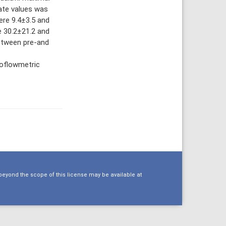
ate values was
ere 9.4±3.5 and
e 30.2±21.2 and
between pre-and
roflowmetric
eyond the scope of this license may be available at