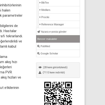
BibTex
hibitörlerinin
i halen
Medlars
rik parametreler
Procite
Reference Manager
lgilerini de
dı. Hastalar
Yazara e-posta gönder
fi tekrarlandı.
Benzer makaleler
erlendirildi ve
nlamlı kabul
PubMed
Google Scholar
alama
m akış hızı
eğerleri
(28 kere görüntülendi)
lama PVR
(7113 kere indirildi)
kış hızları ve
t etkilerinin