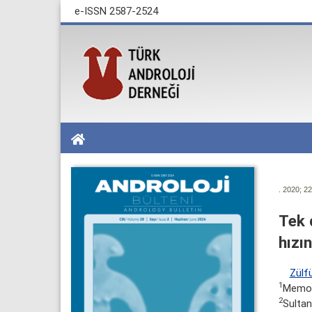
e-ISSN 2587-2524
. 2020; 22
Tek 
hızı
Zülf
1
Memori
2
Sultan