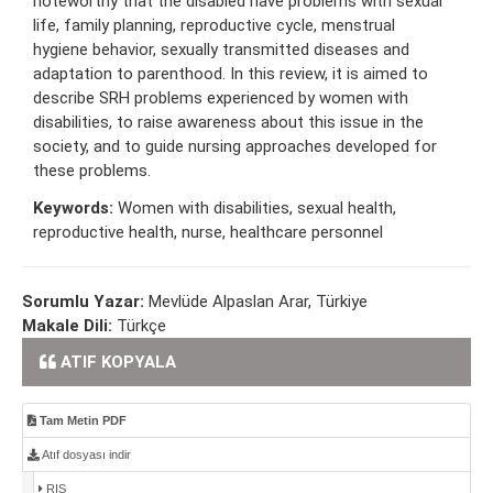
noteworthy that the disabled have problems with sexual
life, family planning, reproductive cycle, menstrual
hygiene behavior, sexually transmitted diseases and
adaptation to parenthood. In this review, it is aimed to
describe SRH problems experienced by women with
disabilities, to raise awareness about this issue in the
society, and to guide nursing approaches developed for
these problems.
Keywords:
Women with disabilities, sexual health,
reproductive health, nurse, healthcare personnel
Sorumlu Yazar:
Mevlüde Alpaslan Arar, Türkiye
Makale Dili:
Türkçe
ATIF KOPYALA
Tam Metin PDF
Atıf dosyası indir
RIS