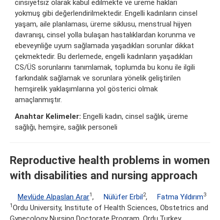
cinsiyetsiz olarak kabul edilmekte ve üreme hakları
yokmuş gibi değerlendirilmektedir. Engelli kadınların cinsel
yaşam, aile planlaması, üreme siklusu, menstrual hijyen
davranışı, cinsel yolla bulaşan hastalıklardan korunma ve
ebeveynliğe uyum sağlamada yaşadıkları sorunlar dikkat
çekmektedir. Bu derlemede, engelli kadınların yaşadıkları
CS/ÜS sorunlarını tanımlamak, toplumda bu konu ile ilgili
farkındalık sağlamak ve sorunlara yönelik geliştirilen
hemşirelik yaklaşımlarına yol gösterici olmak
amaçlanmıştır.
Anahtar Kelimeler:
Engelli kadın, cinsel sağlık, üreme
sağlığı, hemşire, sağlık personeli
Reproductive health problems in women
with disabilities and nursing approach
1
2
3
Mevlüde Alpaslan Arar
,
Nülüfer Erbil
,
Fatma Yıldırım
1
Ordu University, Institute of Health Sciences, Obstetrics and
Gynecology Nursing Doctorate Program, Ordu,Turkey