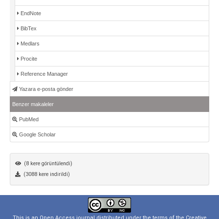
EndNote
BibTex
Medlars
Procite
Reference Manager
Yazara e-posta gönder
Benzer makaleler
PubMed
Google Scholar
(8 kere görüntülendi)
(3088 kere indirildi)
This is an Open Access journal distributed under the terms of the
Creative