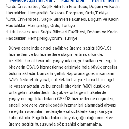
Mevlüde Alpaslan Arar
,
Nülüfer Erbil
,
Fatma Yıldırım
1
Ordu Üniversitesi, Sağlık Bilimleri Enstitüsü, Doğum ve Kadın
Hastalıkları Hemşireliği Doktora Programı, Ordu,Türkiye
2
Ordu Üniversitesi, Sağlık Bilimleri Fakültesi, Doğum ve Kadın
Hastalıkları Hemşireliği, Ordu, Türkiye
3
Hitit Üniversitesi, Sağlık Bilimleri Fakültesi, Doğum ve Kadın
Hastalıkları Hemşireliği,Çorum, Türkiye
Dünya genelinde cinsel sağlık ve üreme sağlığı (CS/ÜS)
hizmetleri ve bu hizmetlere ulaşım artmış olsa da,
özellikle kırsal kesimde yaşayanların, yoksulların ve engelli
bireylerin CS/ÜS hizmetlerine erişimde hala büyük engeller
bulunmaktadır. Dünya Engellilik Raporuna göre, insanların
%15’i fiziksel, duyusal, entelektüel veya zihinsel bir engel
ile yaşamaktadır ve bu engelli bireylerin %80’i düşük ve
orta gelirli ülkelerdedir. Düşük ve orta gelirli ülkelerde
yaşayan engelli kadınların CS/ ÜS hizmetlerine erişimleri,
engelli bireylere yönelik sağlık hizmetleri alanındaki altyapı
ve eğitim sorunları nedeniyle eşitsizliklerle karşı karşıya
kalmaktadır. Engelli kadınların büyük çoğunluğu cinsel ve
üreme sağlığı hususunda söz sahibi olamamakta,