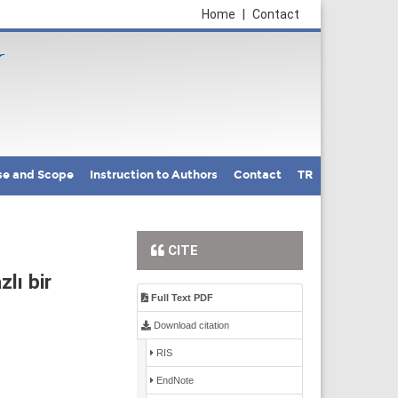
Home
|
Contact
se and Scope
Instruction to Authors
Contact
TR
CITE
zlı bir
Full Text PDF
Download citation
RIS
EndNote