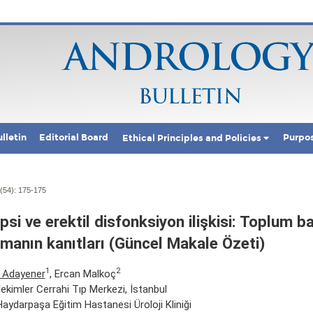
lletin
Editorial Board
Purpo
Ethical Principles and Policies
(54):
175-175
psi ve erektil disfonksiyon ilişkisi: Toplum ba
şmanın kanıtları (Güncel Makale Özeti)
1
2
 Adayener
, Ercan Malkoç
ekimler Cerrahi Tıp Merkezi, İstanbul
aydarpaşa Eğitim Hastanesi Üroloji Kliniği