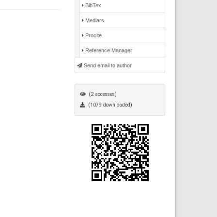
BibTex
Medlars
Procite
Reference Manager
Send email to author
(2 accesses)
(1079 downloaded)