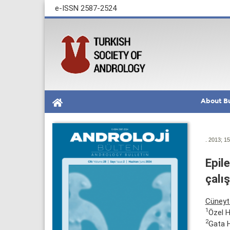
e-ISSN 2587-2524
About Bu
. 2013; 15
Epile
çalı
Cüneyt
1
Özel H
2
Gata H