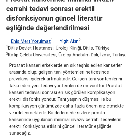
cerrahi tedavi sonrası erektil
disfonksiyonun güncel literatür
eşliğinde değerlendirilmesi
1
2
Enis Mert Yorulmaz
,
Yigit Akın
1
Bitlis Devlet Hastanesi, Üroloji Kliniği, Bitlis, Türkiye
2
Katip Çelebi Üniversitesi, Üroloji Anabilim Dalı, İzmir, Türkiye
Prostat kanseri erkeklerde en sık teşhis edilen kanserler
arasında olup; gelişen tanı yöntemleri neticesinde
prevalansı giderek artmaktadır. Gelişen tanı yöntemlerini
takip eden yeni tedavi yöntemleri de mevcuttur. Prostat
kanseri tedavisi sonrası en sık görülen komplikasyon
erektil disfonksiyondur. Tanı yaşının düşmesi ile bu
komplikasyon günümüzde daha fazla önem arz etmekte
ve irdelenmektedir. Bu derlemede sizlere prostat
kanserinde uygulanan minimal invaziv cerrahi tedavilerin
erektil fonksiyona etkisini güncel literatür eşliğinde
sunacağız.