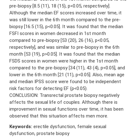
pre-biopsy [8.5 (11), 18 (15), p<0.05, respectively].
Although the median EF scores increased over time, it
was still lower in the 6th month compared to the pre-
biopsy [16.5 (15), p<0.05]. It was found that the median
FSFI scores in women decreased in 1st month
compared to pre-biopsy [53 (20), 26 (16), p<0.05,
respectively], and was similar to pre-biopsy in the 6th
month [53 (19), p>0.05]. It was found that the median
FSDS scores in women were higher in the 1st month
compared to the pre-biopsy [34 (11), 43 (4), p<0.05], and
lower in the 6th month [21 (11), p<0.05]. Also, mean age
and median IPSS score were found to be independent
risk factors for detecting EF (p<0.05).
CONCLUSION: Transrectal prostate biopsy negatively
affects the sexual life of couples. Although there is
improvement in sexual functions over time, it has been
observed that this situation affects men more.
Keywords:
erectile dysfunction, female sexual
dysfunction, prostate biopsy