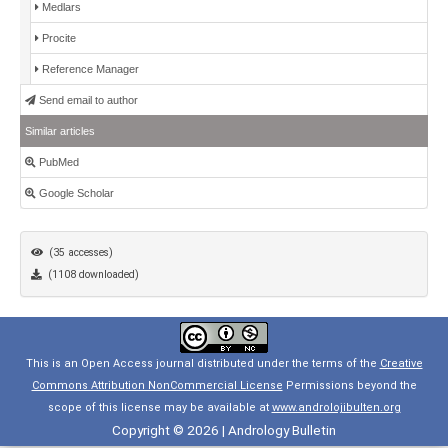
Medlars
Procite
Reference Manager
Send email to author
Similar articles
PubMed
Google Scholar
(35 accesses)
(1108 downloaded)
This is an Open Access journal distributed under the terms of the
Creative
Commons Attribution NonCommercial License
Permissions beyond the
scope of this license may be available at
www.androlojibulten.org
Copyright © 2026 | Andrology Bulletin