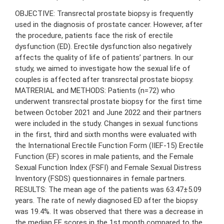
OBJECTIVE: Transrectal prostate biopsy is frequently
used in the diagnosis of prostate cancer. However, after
the procedure, patients face the risk of erectile
dysfunction (ED). Erectile dysfunction also negatively
affects the quality of life of patients’ partners. In our
study, we aimed to investigate how the sexual life of
couples is affected after transrectal prostate biopsy.
MATRERIAL and METHODS: Patients (n=72) who
underwent transrectal prostate biopsy for the first time
between October 2021 and June 2022 and their partners
were included in the study. Changes in sexual functions
in the first, third and sixth months were evaluated with
the International Erectile Function Form (IIEF-15) Erectile
Function (EF) scores in male patients, and the Female
Sexual Function Index (FSFI) and Female Sexual Distress
Inventory (FSDS) questionnaires in female partners.
RESULTS: The mean age of the patients was 63.47±5.09
years. The rate of newly diagnosed ED after the biopsy
was 19.4%. It was observed that there was a decrease in
the median EF scores in the 1st month compared to the