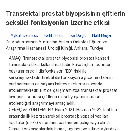
Transrektal prostat biyopsisinin çiftlerin
seksüel fonksiyonları üzerine etkisi
Aykut Demirci
,
Fatih Hızlı
,
İsa Dağlı
,
Halil Başar
Dr. Abdurrahman Yurtaslan Ankara Onkoloji Eğitim ve
Araştırma Hastanesi, Üroloji Kliniği, Ankara, Türkiye
AMAÇ: Transrektal prostat biyopsisi prostat kanseri
tanısında sıklıkla kullanılmaktadır. Fakat işlem sonrası
hastalar erektil disfonksiyon (ED) riski ile
karşılaşmaktadır. Erektil disfonksiyon ayrıca hastaların
partnerlerinin de yaşam kalitesini olumsuz yönde
etkilenmektedir. Biz de çalışmamızda transrektal prostat
biyopsisi sonrası çiftlerin cinsel yaşamının nasıl
etkilendiğini araştırmayı amaçladık.
GEREÇ ve YÖNTEMLER: Ekim 2021-Haziran 2022 tarihleri
arasında ilk kez transrektal prostat biyopsisi yapılan
hastalar (s=72) ve onların partnerleri çalışmaya alındı.
Cinsel fonksiyonlardaki birinci, üçüncü ve altıncı aylardaki