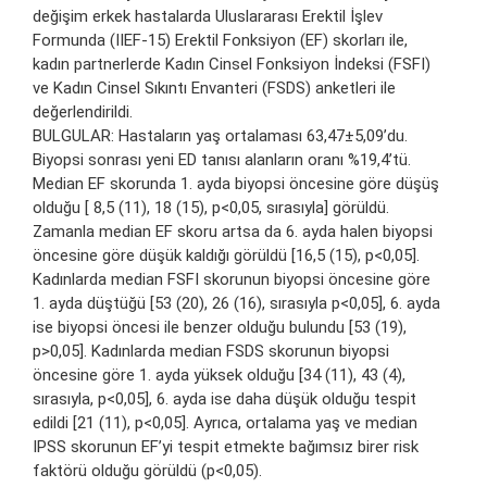
değişim erkek hastalarda Uluslararası Erektil İşlev
Formunda (IIEF-15) Erektil Fonksiyon (EF) skorları ile,
kadın partnerlerde Kadın Cinsel Fonksiyon İndeksi (FSFI)
ve Kadın Cinsel Sıkıntı Envanteri (FSDS) anketleri ile
değerlendirildi.
BULGULAR: Hastaların yaş ortalaması 63,47±5,09’du.
Biyopsi sonrası yeni ED tanısı alanların oranı %19,4’tü.
Median EF skorunda 1. ayda biyopsi öncesine göre düşüş
olduğu [ 8,5 (11), 18 (15), p<0,05, sırasıyla] görüldü.
Zamanla median EF skoru artsa da 6. ayda halen biyopsi
öncesine göre düşük kaldığı görüldü [16,5 (15), p<0,05].
Kadınlarda median FSFI skorunun biyopsi öncesine göre
1. ayda düştüğü [53 (20), 26 (16), sırasıyla p<0,05], 6. ayda
ise biyopsi öncesi ile benzer olduğu bulundu [53 (19),
p>0,05]. Kadınlarda median FSDS skorunun biyopsi
öncesine göre 1. ayda yüksek olduğu [34 (11), 43 (4),
sırasıyla, p<0,05], 6. ayda ise daha düşük olduğu tespit
edildi [21 (11), p<0,05]. Ayrıca, ortalama yaş ve median
IPSS skorunun EF’yi tespit etmekte bağımsız birer risk
faktörü olduğu görüldü (p<0,05).