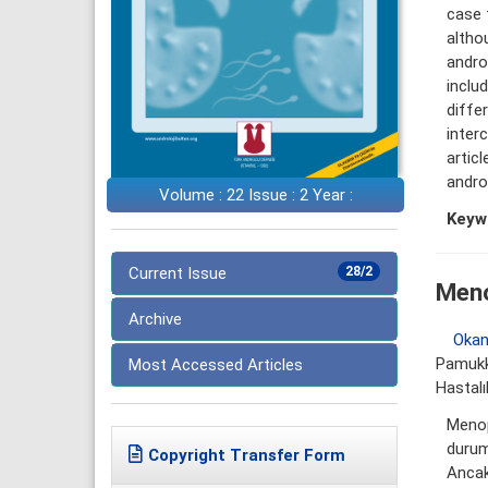
case 
altho
andro
inclu
diffe
inter
artic
andro
Volume : 22 Issue : 2 Year :
Keyw
Current Issue
28/2
Meno
Archive
Okan
Pamukka
Most Accessed Articles
Hastalık
Menop
durum
Copyright Transfer Form
Ancak