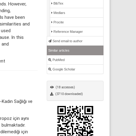
nds. However,
BibTex
nding,
Medlars
ds have been
Procite
imilarities and
 used
Reference Manager
use. In this
Send email to author
e and
Similar articles
PubMed
ent
Google Scholar
(18 accesses)
(3710 downloaded)
-Kadın Sağlığı ve
opoz için aynı
 bulmaktadır.
dilemediği için