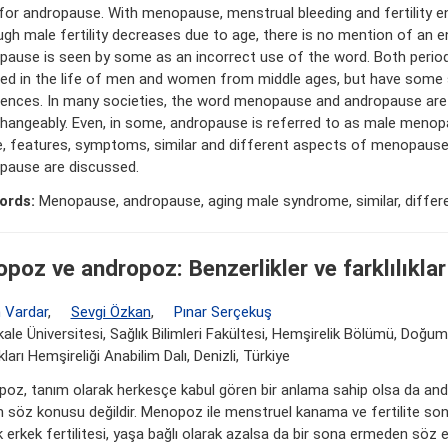
for andropause. With menopause, menstrual bleeding and fertility e
ugh male fertility decreases due to age, there is no mention of an e
pause is seen by some as an incorrect use of the word. Both perio
ded in the life of men and women from middle ages, but have some s
rences. In many societies, the word menopause and andropause are
changeably. Even, in some, andropause is referred to as male menopa
le, features, symptoms, similar and different aspects of menopaus
pause are discussed.
ords:
Menopause, andropause, aging male syndrome, similar, differ
poz ve andropoz: Benzerlikler ve farklılıklar
 Vardar
,
Sevgi Özkan
,
Pınar Serçekuş
le Üniversitesi, Sağlık Bilimleri Fakültesi, Hemşirelik Bölümü, Doğum
ları Hemşireliği Anabilim Dalı, Denizli, Türkiye
oz, tanım olarak herkesçe kabul gören bir anlama sahip olsa da andr
 söz konusu değildir. Menopoz ile menstruel kanama ve fertilite son
 erkek fertilitesi, yaşa bağlı olarak azalsa da bir sona ermeden söz e