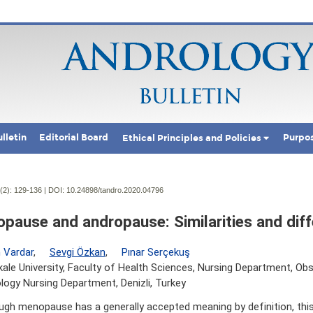
lletin
Editorial Board
Purpo
Ethical Principles and Policies
(2):
129-136 | DOI:
10.24898/tandro.2020.04796
pause and andropause: Similarities and dif
 Vardar
,
Sevgi Özkan
,
Pınar Serçekuş
le University, Faculty of Health Sciences, Nursing Department, Obs
ogy Nursing Department, Denizli, Turkey
ugh menopause has a generally accepted meaning by definition, this