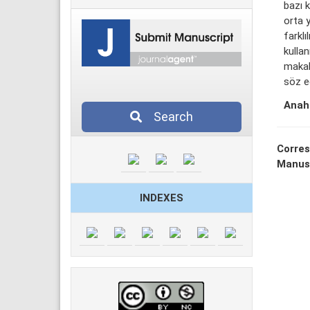
bazı 
orta y
farkl
kulla
makal
söz e
Anaht
Search
Corres
Manus
INDEXES