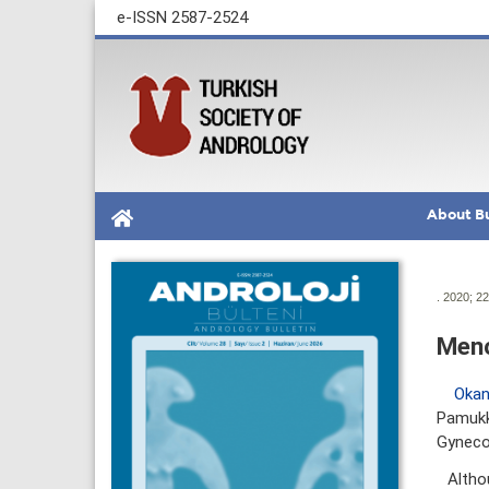
e-ISSN 2587-2524
About Bu
. 2020; 22
Meno
Okan
Pamukka
Gynecol
Altho