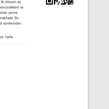
. İki dönem de
benzerliklere ve
rinin yerine
maktadır. Bu
ı yönlerinden
, farklı