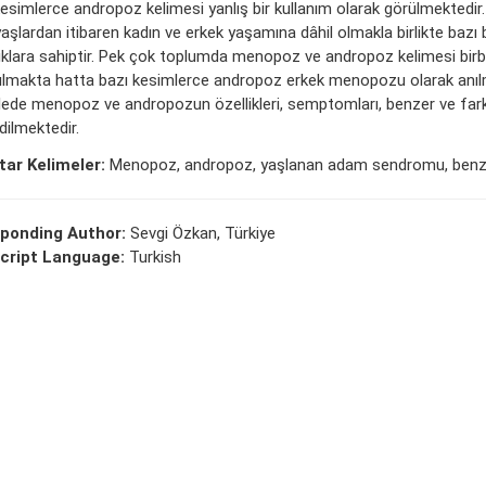
kesimlerce andropoz kelimesi yanlış bir kullanım olarak görülmektedir
aşlardan itibaren kadın ve erkek yaşamına dâhil olmakla birlikte bazı 
ılıklara sahiptir. Pek çok toplumda menopoz ve andropoz kelimesi birbi
nılmakta hatta bazı kesimlerce andropoz erkek menopozu olarak anıl
ede menopoz ve andropozun özellikleri, semptomları, benzer ve farkl
dilmektedir.
ar Kelimeler:
Menopoz, andropoz, yaşlanan adam sendromu, benzer
ponding Author:
Sevgi Özkan, Türkiye
cript Language:
Turkish