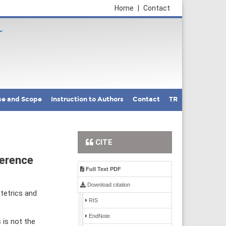
Home
|
Contact
se and Scope
Instruction to Authors
Contact
TR
CITE
ference
Full Text PDF
Download citation
tetrics and
RIS
EndNote
 is not the