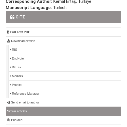
Corresponding Author:
Kemal Ertaş, Türkiye
Manuscript Language:
Turkish
CITE
Full Text PDF
Download citation
RIS
EndNote
BibTex
Medlars
Procite
Reference Manager
Send email to author
Similar articles
PubMed