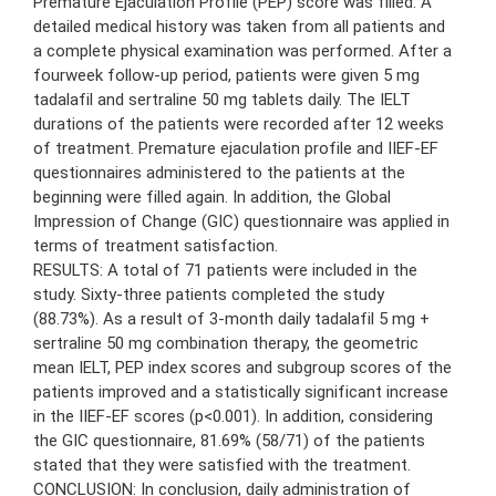
Premature Ejaculation Profile (PEP) score was filled. A
detailed medical history was taken from all patients and
a complete physical examination was performed. After a
fourweek follow-up period, patients were given 5 mg
tadalafil and sertraline 50 mg tablets daily. The IELT
durations of the patients were recorded after 12 weeks
of treatment. Premature ejaculation profile and IIEF-EF
questionnaires administered to the patients at the
beginning were filled again. In addition, the Global
Impression of Change (GIC) questionnaire was applied in
terms of treatment satisfaction.
RESULTS: A total of 71 patients were included in the
study. Sixty-three patients completed the study
(88.73%). As a result of 3-month daily tadalafil 5 mg +
sertraline 50 mg combination therapy, the geometric
mean IELT, PEP index scores and subgroup scores of the
patients improved and a statistically significant increase
in the IIEF-EF scores (p<0.001). In addition, considering
the GIC questionnaire, 81.69% (58/71) of the patients
stated that they were satisfied with the treatment.
CONCLUSION: In conclusion, daily administration of