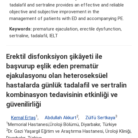
tadalafil and sertraline provides an effective and reliable
objective and subjective improvement in the
management of patients with ED and accompanying PE.
Keywords:
premature ejaculation, erectile dysfunction,
sertraline, tadalafil, IELT
Erektil disfonksiyon şikâyeti ile
başvurup eşlik eden prematür
ejakulasyonu olan heteroseksüel
hastalarda günlük tadalafil ve sertralin
kombinasyon tedavisinin etkinliği ve
güvenilirliği
1
2
3
Kemal Ertaş
,
Abdullah Akkurt
,
Zülfü Sertkaya
1
Memorial Hastanesi,Üroloji Bölümü, Diyarbakır, Türkiye
2
Dr. Gazi Yaşargil Eğitim ve Araştırma Hastanesi, Üroloji Kliniği,
Diyarbakır, Türkiye