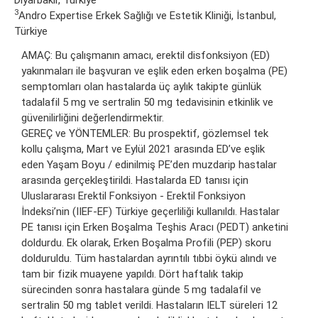
3
Andro Expertise Erkek Sağlığı ve Estetik Kliniği, İstanbul,
Türkiye
AMAÇ: Bu çalışmanın amacı, erektil disfonksiyon (ED)
yakınmaları ile başvuran ve eşlik eden erken boşalma (PE)
semptomları olan hastalarda üç aylık takipte günlük
tadalafil 5 mg ve sertralin 50 mg tedavisinin etkinlik ve
güvenilirliğini değerlendirmektir.
GEREÇ ve YÖNTEMLER: Bu prospektif, gözlemsel tek
kollu çalışma, Mart ve Eylül 2021 arasında ED’ve eşlik
eden Yaşam Boyu / edinilmiş PE’den muzdarip hastalar
arasında gerçekleştirildi. Hastalarda ED tanısı için
Uluslararası Erektil Fonksiyon - Erektil Fonksiyon
İndeksi’nin (IIEF-EF) Türkiye geçerliliği kullanıldı. Hastalar
PE tanısı için Erken Boşalma Teşhis Aracı (PEDT) anketini
doldurdu. Ek olarak, Erken Boşalma Profili (PEP) skoru
dolduruldu. Tüm hastalardan ayrıntılı tıbbi öykü alındı ve
tam bir fizik muayene yapıldı. Dört haftalık takip
sürecinden sonra hastalara günde 5 mg tadalafil ve
sertralin 50 mg tablet verildi. Hastaların IELT süreleri 12