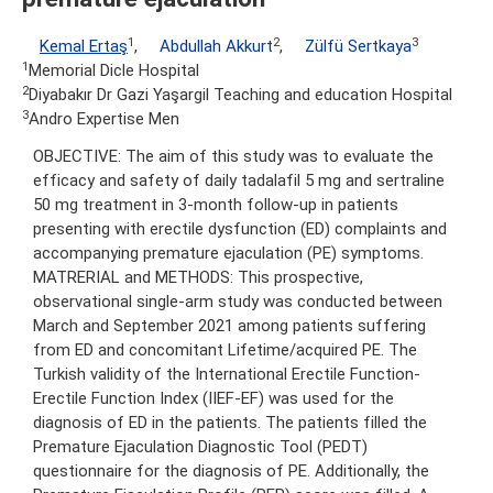
1
2
3
Kemal Ertaş
,
Abdullah Akkurt
,
Zülfü Sertkaya
1
Memorial Dicle Hospital
2
Diyabakır Dr Gazi Yaşargil Teaching and education Hospital
3
Andro Expertise Men
OBJECTIVE: The aim of this study was to evaluate the
efficacy and safety of daily tadalafil 5 mg and sertraline
50 mg treatment in 3-month follow-up in patients
presenting with erectile dysfunction (ED) complaints and
accompanying premature ejaculation (PE) symptoms.
MATRERIAL and METHODS: This prospective,
observational single-arm study was conducted between
March and September 2021 among patients suffering
from ED and concomitant Lifetime/acquired PE. The
Turkish validity of the International Erectile Function-
Erectile Function Index (IIEF-EF) was used for the
diagnosis of ED in the patients. The patients filled the
Premature Ejaculation Diagnostic Tool (PEDT)
questionnaire for the diagnosis of PE. Additionally, the