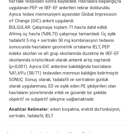
haftalık tedaviden sonra kaydedildi. Hastalara başlangıçta
uygulanan PEP ve IIEF-EF anketleri tekrar dolduruldu.
Ayrıca tedavi memnuniyeti açısından Global Impression
of Change (GIC) anketi uygulandı.
BULGULAR: Çalışmaya toplam 71 hasta dahil edildi.
Altmış üç hasta (%88,73) çalışmayı tamamladı. Üç aylık
tadalafil 5 mg + sertralin 50 mg kombinasyon tedavisi
sonucunda hastaların geometrik ortalama IELT, PEP
indeks skorları ve alt grup skorlarında düzelme ile IIEF-EF
skorlarında istatistiksel olarak anlamlı artış saptandı
(p<0,001). Ayrıca GIC anketine bakıldığında hastaların
%81,69’u (58/71) tedaviden memnun kaldığını belirtmiştir.
SONUÇ: Sonuç olarak, tadalafil ve sertralinin günlük
olarak uygulanması, ED ve eşlik eden PE şikâyetleri olan
hastaların yönetiminde etkili ve güvenilir bir şekilde
objektif ve subjektif iyileşme sağlamaktadır.
Anahtar Kelimeler:
erken boşalma, erektil disfonksiyon,
sertralin, tadalafil, IELT