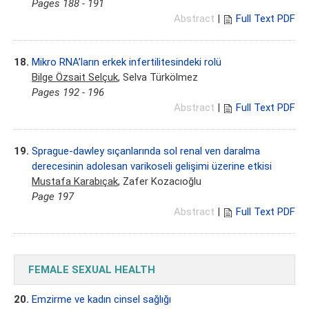
Pages 188 - 191
Abstract
|
Full Text PDF
18.
Mikro RNA’ların erkek infertilitesindeki rolü
Bilge Özsait Selçuk
, Selva Türkölmez
Pages 192 - 196
Abstract
|
Full Text PDF
19.
Sprague-dawley sıçanlarında sol renal ven daralma
derecesinin adolesan varikoseli gelişimi üzerine etkisi
Mustafa Karabıçak
, Zafer Kozacıoğlu
Page 197
Abstract
|
Full Text PDF
FEMALE SEXUAL HEALTH
20.
Emzirme ve kadın cinsel sağlığı