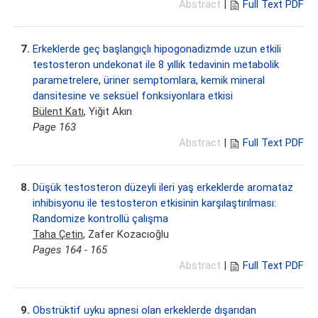
Abstract
|
Full Text PDF
7.
Erkeklerde geç başlangıçlı hipogonadizmde uzun etkili
testosteron undekonat ile 8 yıllık tedavinin metabolik
parametrelere, üriner semptomlara, kemik mineral
dansitesine ve seksüel fonksiyonlara etkisi
Bülent Katı
, Yiğit Akın
Page 163
Abstract
|
Full Text PDF
8.
Düşük testosteron düzeyli ileri yaş erkeklerde aromataz
inhibisyonu ile testosteron etkisinin karşılaştırılması:
Randomize kontrollü çalışma
Taha Çetin
, Zafer Kozacıoğlu
Pages 164 - 165
Abstract
|
Full Text PDF
9.
Obstrüktif uyku apnesi olan erkeklerde dışarıdan