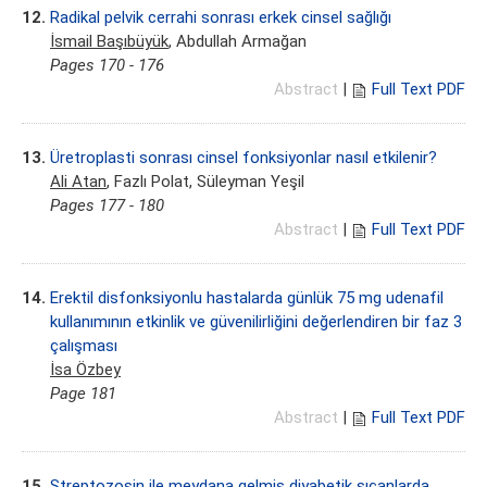
12.
Radikal pelvik cerrahi sonrası erkek cinsel sağlığı
İsmail Başıbüyük
, Abdullah Armağan
Pages 170 - 176
Abstract
|
Full Text PDF
13.
Üretroplasti sonrası cinsel fonksiyonlar nasıl etkilenir?
Ali Atan
, Fazlı Polat, Süleyman Yeşil
Pages 177 - 180
Abstract
|
Full Text PDF
14.
Erektil disfonksiyonlu hastalarda günlük 75 mg udenafil
kullanımının etkinlik ve güvenilirliğini değerlendiren bir faz 3
çalışması
İsa Özbey
Page 181
Abstract
|
Full Text PDF
15.
Streptozosin ile meydana gelmiş diyabetik sıçanlarda,