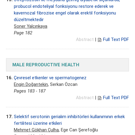
probucol endoteliyal fonksiyonu restore ederek ve
kavernozal fibrozise engel olarak erektil fonksiyonu
düzeltmektedir
Soner Yalçınkaya
Page 182
Abstract
|
Full Text PDF
MALE REPRODUCTIVE HEALTH
16.
Çevresel etkenler ve spermatogenez
Engin Doğantekin
, Serkan Özcan
Pages 183 - 187
Abstract
|
Full Text PDF
17.
Selektif serotonin gerialım inhibitörleri kullanımının erkek
fertilitesi üzerine etkileri
Mehmet Gökhan Çulha
, Ege Can Şerefoğlu