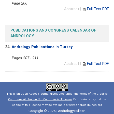
Page 206
Abstract
|
Full Text PDF
PUBLICATIONS AND CONGRESS CALENDAR OF
ANDROLOGY
24.
Andrology Publications In Turkey
Pages 207 - 211
Abstract
|
Full Text PDF
This is an Open Access journal distributed under the terms of the
Creative
Commons Attribution NonCommercial License
Permissions beyond the
scope of this license may be available at
www.androlojibulten.org
Copyright © 2026 | Andrology Bulletin