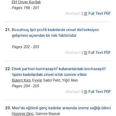
Elif Ünver Korğalı
Pages 198 - 201
Abstract
|
Full Text PDF
21.
Bozulmuş lipit profili kadınlarda cinsel disfonksiyon
gelişmesi açısından bir risk faktörüdür
Pages 202 - 203
Abstract
|
Full Text PDF
22.
Erkek partneri kontraseptif kullananlardaki kontraseptif
tipinin kadınlardaki cinsel istek üzerine etkisi
Bülent Katı
, Eyyüp Sabri Pelit, Yiğit Akın
Pages 204 - 205
Abstract
|
Full Text PDF
23.
Mısır’da eğitimli genç kadınlar arasında üreme sağlığı bilinci
Hüsniye Dinç
, Gamze Baysal