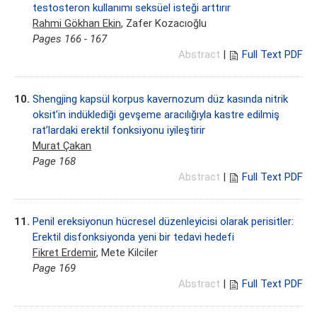
testosteron kullanımı seksüel isteği arttırır
Rahmi Gökhan Ekin
, Zafer Kozacıoğlu
Pages 166 - 167
Abstract
|
Full Text PDF
10.
Shengjing kapsül korpus kavernozum düz kasında nitrik
oksit’in indüklediği gevşeme aracılığıyla kastre edilmiş
rat’lardaki erektil fonksiyonu iyileştirir
Murat Çakan
Page 168
Abstract
|
Full Text PDF
11.
Penil ereksiyonun hücresel düzenleyicisi olarak perisitler:
Erektil disfonksiyonda yeni bir tedavi hedefi
Fikret Erdemir
, Mete Kilciler
Page 169
Abstract
|
Full Text PDF