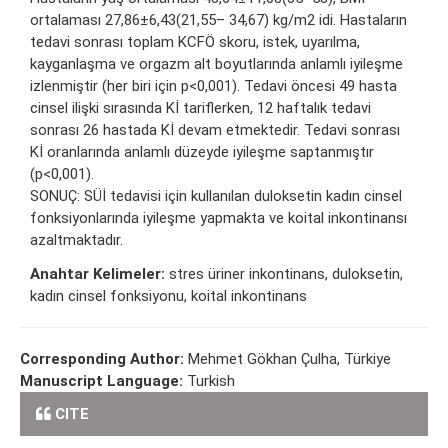
ortalaması 27,86±6,43(21,55– 34,67) kg/m2 idi. Hastaların
tedavi sonrası toplam KCFÖ skoru, istek, uyarılma,
kayganlaşma ve orgazm alt boyutlarında anlamlı iyileşme
izlenmiştir (her biri için p<0,001). Tedavi öncesi 49 hasta
cinsel ilişki sırasında Kİ tariflerken, 12 haftalık tedavi
sonrası 26 hastada Kİ devam etmektedir. Tedavi sonrası
Kİ oranlarında anlamlı düzeyde iyileşme saptanmıştır
(p<0,001).
SONUÇ: SÜİ tedavisi için kullanılan duloksetin kadın cinsel
fonksiyonlarında iyileşme yapmakta ve koital inkontinansı
azaltmaktadır.
Anahtar Kelimeler:
stres üriner inkontinans, duloksetin,
kadın cinsel fonksiyonu, koital inkontinans
Corresponding Author:
Mehmet Gökhan Çulha, Türkiye
Manuscript Language:
Turkish
CITE