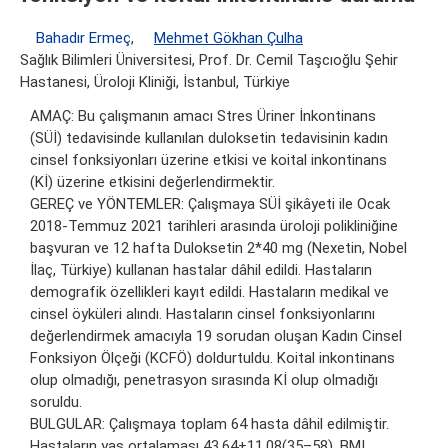
Bahadır Ermeç
,
Mehmet Gökhan Çulha
Sağlık Bilimleri Üniversitesi, Prof. Dr. Cemil Taşcıoğlu Şehir
Hastanesi, Üroloji Kliniği, İstanbul, Türkiye
AMAÇ: Bu çalışmanın amacı Stres Üriner İnkontinans
(SÜİ) tedavisinde kullanılan duloksetin tedavisinin kadın
cinsel fonksiyonları üzerine etkisi ve koital inkontinans
(Kİ) üzerine etkisini değerlendirmektir.
GEREÇ ve YÖNTEMLER: Çalışmaya SÜİ şikâyeti ile Ocak
2018-Temmuz 2021 tarihleri arasında üroloji polikliniğine
başvuran ve 12 hafta Duloksetin 2*40 mg (Nexetin, Nobel
İlaç, Türkiye) kullanan hastalar dâhil edildi. Hastaların
demografik özellikleri kayıt edildi. Hastaların medikal ve
cinsel öyküleri alındı. Hastaların cinsel fonksiyonlarını
değerlendirmek amacıyla 19 sorudan oluşan Kadın Cinsel
Fonksiyon Ölçeği (KCFÖ) doldurtuldu. Koital inkontinans
olup olmadığı, penetrasyon sırasında Kİ olup olmadığı
soruldu.
BULGULAR: Çalışmaya toplam 64 hasta dâhil edilmiştir.
Hastaların yaş ortalaması 43,64±11,08(35–58), BMI