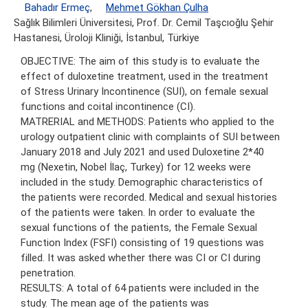
Bahadır Ermeç
,
Mehmet Gökhan Çulha
Sağlık Bilimleri Üniversitesi, Prof. Dr. Cemil Taşcıoğlu Şehir
Hastanesi, Üroloji Kliniği, İstanbul, Türkiye
OBJECTIVE: The aim of this study is to evaluate the
effect of duloxetine treatment, used in the treatment
of Stress Urinary Incontinence (SUI), on female sexual
functions and coital incontinence (CI).
MATRERIAL and METHODS: Patients who applied to the
urology outpatient clinic with complaints of SUI between
January 2018 and July 2021 and used Duloxetine 2*40
mg (Nexetin, Nobel İlaç, Turkey) for 12 weeks were
included in the study. Demographic characteristics of
the patients were recorded. Medical and sexual histories
of the patients were taken. In order to evaluate the
sexual functions of the patients, the Female Sexual
Function Index (FSFI) consisting of 19 questions was
filled. It was asked whether there was CI or CI during
penetration.
RESULTS: A total of 64 patients were included in the
study. The mean age of the patients was