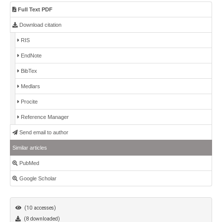
Full Text PDF
Download citation
RIS
EndNote
BibTex
Medlars
Procite
Reference Manager
Send email to author
Similar articles
PubMed
Google Scholar
(10 accesses)
(8 downloaded)