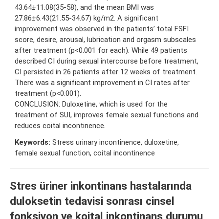
43.64±11.08(35-58), and the mean BMI was
27.86±6.43(21.55-34.67) kg/m2. A significant
improvement was observed in the patients’ total FSFI
score, desire, arousal, lubrication and orgasm subscales
after treatment (p<0.001 for each). While 49 patients
described CI during sexual intercourse before treatment,
CI persisted in 26 patients after 12 weeks of treatment.
There was a significant improvement in CI rates after
treatment (p<0.001).
CONCLUSION: Duloxetine, which is used for the
treatment of SUI, improves female sexual functions and
reduces coital incontinence.
Keywords:
Stress urinary incontinence, duloxetine,
female sexual function, coital incontinence
Stres üriner inkontinans hastalarında
duloksetin tedavisi sonrası cinsel
fonksiyon ve koital inkontinans durumu