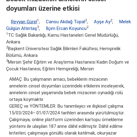
doyumları üzerine etkisi
1
2
2
Reyyan Gürel
,
Cansu Akdağ Topal
,
Ayşe Ay
,
Melek
3
2
Gülgün Altıntaş
,
İlçim Ercan Koyuncu
1
TC Sağlık Bakanlığı, Kamu Hastaneleri Genel Müdürlüğü,
Ankara
2
Başkent Üniversitesi Sağlık Bilimleri Fakültesi, Hemşirelik
Bölümü, Ankara
3
Mersin Şehir Eğitim ve Araştırma Hastanesi Kadın Doğum ve
Çocuk Hastanesi, Eğitim Hemşireliği, Mersin
AMAÇ: Bu çalışmanın amacı, bebeklerin mizacının
annelerin cinsel doyumları üzerindeki etkilerini inceleyerek,
annelerin cinsel yaşamında bebek mizacının oynadığı rolü
ortaya koymaktır.
GEREÇ ve YÖNTEMLER: Bu tanımlayıcı ve ilişkisel çalışma
15/03/2024– 01/07/2024 tarihleri arasında yürütülmüştür.
Çalışmaya, online platform üzerinden kartopu örnekleme
yöntemi ile ulaşılan 187 anne dâhil edilmiştir. Dâhil edilme
kriterleri; çalışmaya gönüllü olarak katılmak, okuryazar