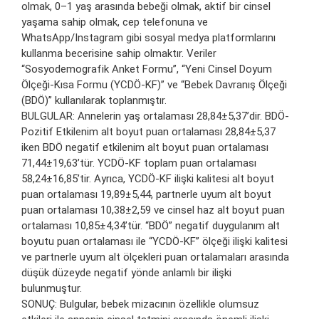
olmak, 0–1 yaş arasında bebeği olmak, aktif bir cinsel
yaşama sahip olmak, cep telefonuna ve
WhatsApp/Instagram gibi sosyal medya platformlarını
kullanma becerisine sahip olmaktır. Veriler
“Sosyodemografik Anket Formu”, “Yeni Cinsel Doyum
Ölçeği-Kısa Formu (YCDÖ-KF)” ve “Bebek Davranış Ölçeği
(BDÖ)” kullanılarak toplanmıştır.
BULGULAR: Annelerin yaş ortalaması 28,84±5,37’dir. BDÖ-
Pozitif Etkilenim alt boyut puan ortalaması 28,84±5,37
iken BDÖ negatif etkilenim alt boyut puan ortalaması
71,44±19,63’tür. YCDÖ-KF toplam puan ortalaması
58,24±16,85’tir. Ayrıca, YCDÖ-KF ilişki kalitesi alt boyut
puan ortalaması 19,89±5,44, partnerle uyum alt boyut
puan ortalaması 10,38±2,59 ve cinsel haz alt boyut puan
ortalaması 10,85±4,34’tür. “BDÖ” negatif duygulanım alt
boyutu puan ortalaması ile “YCDÖ-KF” ölçeği ilişki kalitesi
ve partnerle uyum alt ölçekleri puan ortalamaları arasında
düşük düzeyde negatif yönde anlamlı bir ilişki
bulunmuştur.
SONUÇ: Bulgular, bebek mizacının özellikle olumsuz