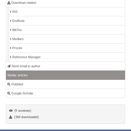
Download citation
RIS
EndNote
BibTex
Medlars
Procite
Reference Manager
Send email to author
Similar articles
PubMed
Google Scholar
(9 accesses)
(369 downloaded)