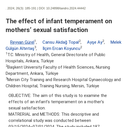
. 2024; 26(3):
185-191 | DOI:
10.24898/tandro.2024.44442
The effect of infant temperament on
mothers’ sexual satisfaction
1
2
2
Reyyan Gürel
,
Cansu Akdağ Topal
,
Ayşe Ay
,
Melek
3
2
Gülgün Altıntaş
,
İlçim Ercan Koyuncu
1
T.C. Ministry of Health, General Directorate of Public
Hospitals, Ankara, Türkiye
2
Başkent University Faculty of Health Sciences, Nursing
Department, Ankara, Türkiye
3
Mersin City Training and Research Hospital Gynaecology and
Children Hospital, Training Nursing, Mersin, Türkiye
OBJECTIVE: The aim of this study is to examine the
effects of an infant’s temperament on a mother’s
sexual satisfaction.
MATRERIAL and METHODS: This descriptive and
correlational study was conducted between
03/15/2024–07/01/2024. The study included 187