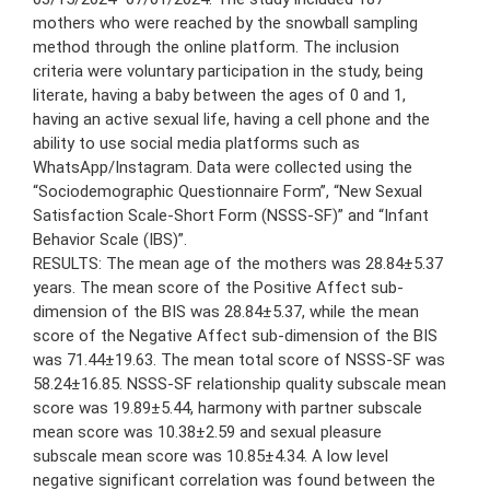
mothers who were reached by the snowball sampling
method through the online platform. The inclusion
criteria were voluntary participation in the study, being
literate, having a baby between the ages of 0 and 1,
having an active sexual life, having a cell phone and the
ability to use social media platforms such as
WhatsApp/Instagram. Data were collected using the
“Sociodemographic Questionnaire Form”, “New Sexual
Satisfaction Scale-Short Form (NSSS-SF)” and “Infant
Behavior Scale (IBS)”.
RESULTS: The mean age of the mothers was 28.84±5.37
years. The mean score of the Positive Affect sub-
dimension of the BIS was 28.84±5.37, while the mean
score of the Negative Affect sub-dimension of the BIS
was 71.44±19.63. The mean total score of NSSS-SF was
58.24±16.85. NSSS-SF relationship quality subscale mean
score was 19.89±5.44, harmony with partner subscale
mean score was 10.38±2.59 and sexual pleasure
subscale mean score was 10.85±4.34. A low level
negative significant correlation was found between the