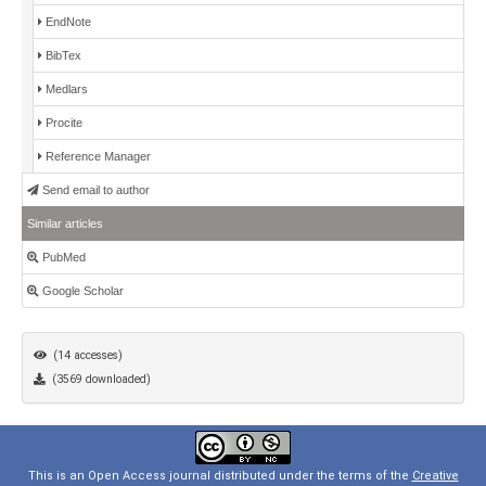
EndNote
BibTex
Medlars
Procite
Reference Manager
Send email to author
Similar articles
PubMed
Google Scholar
(14 accesses)
(3569 downloaded)
This is an Open Access journal distributed under the terms of the
Creative