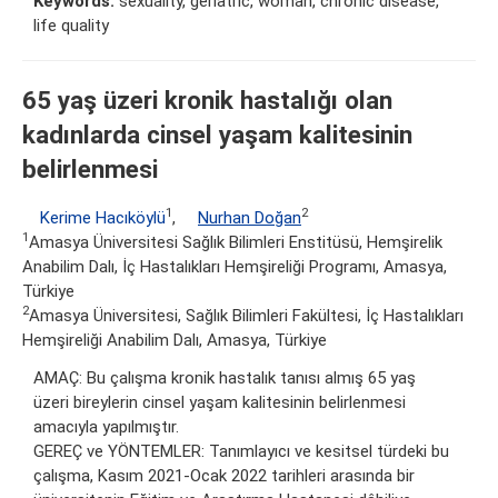
Keywords:
sexuality, geriatric, woman, chronic disease,
life quality
65 yaş üzeri kronik hastalığı olan
kadınlarda cinsel yaşam kalitesinin
belirlenmesi
1
2
Kerime Hacıköylü
,
Nurhan Doğan
1
Amasya Üniversitesi Sağlık Bilimleri Enstitüsü, Hemşirelik
Anabilim Dalı, İç Hastalıkları Hemşireliği Programı, Amasya,
Türkiye
2
Amasya Üniversitesi, Sağlık Bilimleri Fakültesi, İç Hastalıkları
Hemşireliği Anabilim Dalı, Amasya, Türkiye
AMAÇ: Bu çalışma kronik hastalık tanısı almış 65 yaş
üzeri bireylerin cinsel yaşam kalitesinin belirlenmesi
amacıyla yapılmıştır.
GEREÇ ve YÖNTEMLER: Tanımlayıcı ve kesitsel türdeki bu
çalışma, Kasım 2021-Ocak 2022 tarihleri arasında bir