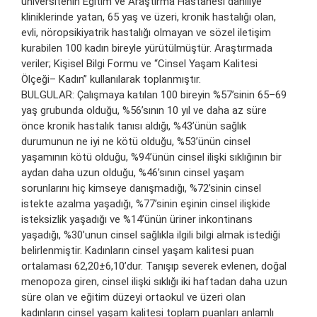
üniversitenin Eğitim ve Araştırma Hastanesi dâhiliye
kliniklerinde yatan, 65 yaş ve üzeri, kronik hastalığı olan,
evli, nöropsikiyatrik hastalığı olmayan ve sözel iletişim
kurabilen 100 kadın bireyle yürütülmüştür. Araştırmada
veriler; Kişisel Bilgi Formu ve “Cinsel Yaşam Kalitesi
Ölçeği– Kadın” kullanılarak toplanmıştır.
BULGULAR: Çalışmaya katılan 100 bireyin %57’sinin 65–69
yaş grubunda olduğu, %56’sının 10 yıl ve daha az süre
önce kronik hastalık tanısı aldığı, %43’ünün sağlık
durumunun ne iyi ne kötü olduğu, %53’ünün cinsel
yaşamının kötü olduğu, %94’ünün cinsel ilişki sıklığının bir
aydan daha uzun olduğu, %46’sının cinsel yaşam
sorunlarını hiç kimseye danışmadığı, %72’sinin cinsel
istekte azalma yaşadığı, %77’sinin eşinin cinsel ilişkide
isteksizlik yaşadığı ve %14’ünün üriner inkontinans
yaşadığı, %30’unun cinsel sağlıkla ilgili bilgi almak istediği
belirlenmiştir. Kadınların cinsel yaşam kalitesi puan
ortalaması 62,20±6,10’dur. Tanışıp severek evlenen, doğal
menopoza giren, cinsel ilişki sıklığı iki haftadan daha uzun
süre olan ve eğitim düzeyi ortaokul ve üzeri olan
kadınların cinsel yaşam kalitesi toplam puanları anlamlı