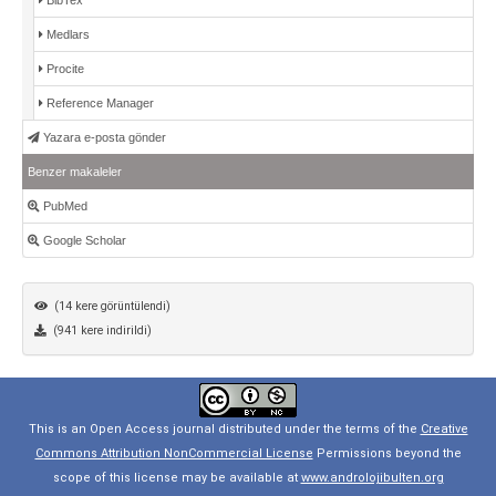
Medlars
Procite
Reference Manager
Yazara e-posta gönder
Benzer makaleler
PubMed
Google Scholar
(14 kere görüntülendi)
(941 kere indirildi)
This is an Open Access journal distributed under the terms of the
Creative
Commons Attribution NonCommercial License
Permissions beyond the
scope of this license may be available at
www.androlojibulten.org