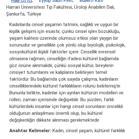
Halil Çiftçi
,
Eyyup Sabri Pelit
,
Büllent Katı
Harran Üniversitesi Tıp Fakültesi, Üroloji Anabilim Dalı,
Şanlıurfa, Türkiye
Kadınlarda cinsel yaşamın tatmini, sağlıklı ve uygun bir
kişilik gelişimi için esastır, çünkü cinsel işlev bozukluğu,
yaşam kalitesi üzerinde olumsuz etkisi olan yaygın bir
sorunudur ve genellikle çok yönlü olup biyolojik, psikolojik,
sosyokültürel ilişkili faktörler içerir. Cinsellik evrensel
olmasına rağmen, cinselliğin ifadesi kültürel bağlamda
göz önüne alınmalıdır, çünkü sosyal kültür, bireylerin
cinsiyet tutumlarını ve kalıplarını belirleyen temel
faktördür. Bu bağlamda çok sayıda çalışma, kadınların
cinselliklerindeki kültürel farklılıkların rolünü belirlemiştir.
Bununla birlikte, kadınlar için ayrılan kültürün modelleri ve
rolleri, zaman içerisinde değişebilir. Bu yüzden, farklı
kültürlerdeki insanlar için hangi cinsel sorunların öncelikli
olduğunun anlaşılması önemli olup, bu kültürel
değişkenliğin dikkate alınması gerekmektedir.
Anahtar Kelimeler:
Kadın, cinsel yaşam, kültürel farklılık