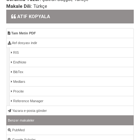
Makale Dili:
Türkçe
ATIF KOPYALA
Tam Metin PDF
Atıf dosyası indir
RIS
EndNote
BibTex
Medlars
Procite
Reference Manager
Yazara e-posta gönder
Benzer makaleler
PubMed
Google Scholar