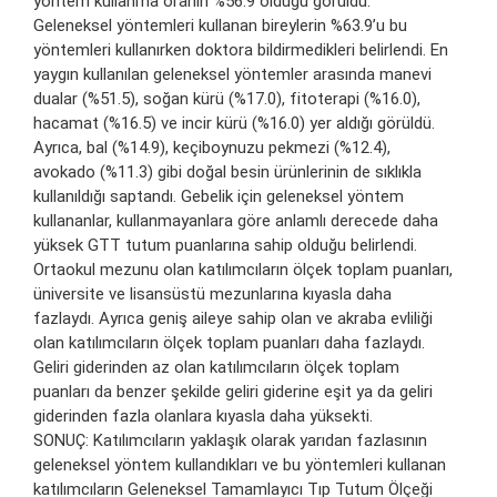
yöntem kullanma oranın %56.9 olduğu görüldü.
Geleneksel yöntemleri kullanan bireylerin %63.9’u bu
yöntemleri kullanırken doktora bildirmedikleri belirlendi. En
yaygın kullanılan geleneksel yöntemler arasında manevi
dualar (%51.5), soğan kürü (%17.0), fitoterapi (%16.0),
hacamat (%16.5) ve incir kürü (%16.0) yer aldığı görüldü.
Ayrıca, bal (%14.9), keçiboynuzu pekmezi (%12.4),
avokado (%11.3) gibi doğal besin ürünlerinin de sıklıkla
kullanıldığı saptandı. Gebelik için geleneksel yöntem
kullananlar, kullanmayanlara göre anlamlı derecede daha
yüksek GTT tutum puanlarına sahip olduğu belirlendi.
Ortaokul mezunu olan katılımcıların ölçek toplam puanları,
üniversite ve lisansüstü mezunlarına kıyasla daha
fazlaydı. Ayrıca geniş aileye sahip olan ve akraba evliliği
olan katılımcıların ölçek toplam puanları daha fazlaydı.
Geliri giderinden az olan katılımcıların ölçek toplam
puanları da benzer şekilde geliri giderine eşit ya da geliri
giderinden fazla olanlara kıyasla daha yüksekti.
SONUÇ: Katılımcıların yaklaşık olarak yarıdan fazlasının
geleneksel yöntem kullandıkları ve bu yöntemleri kullanan
katılımcıların Geleneksel Tamamlayıcı Tıp Tutum Ölçeği