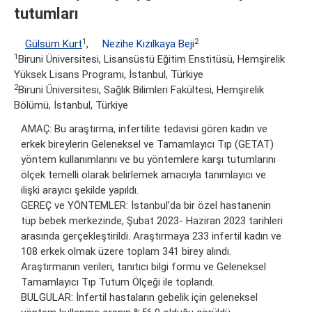
tutumları
1
2
Gülsüm Kurt
,
Nezihe Kızılkaya Beji
1
Biruni Üniversitesi, Lisansüstü Eğitim Enstitüsü, Hemşirelik
Yüksek Lisans Programı, İstanbul, Türkiye
2
Biruni Üniversitesi, Sağlık Bilimleri Fakültesi, Hemşirelik
Bölümü, İstanbul, Türkiye
AMAÇ: Bu araştırma, infertilite tedavisi gören kadın ve
erkek bireylerin Geleneksel ve Tamamlayıcı Tıp (GETAT)
yöntem kullanımlarını ve bu yöntemlere karşı tutumlarını
ölçek temelli olarak belirlemek amacıyla tanımlayıcı ve
ilişki arayıcı şekilde yapıldı.
GEREÇ ve YÖNTEMLER: İstanbul’da bir özel hastanenin
tüp bebek merkezinde, Şubat 2023- Haziran 2023 tarihleri
arasında gerçekleştirildi. Araştırmaya 233 infertil kadın ve
108 erkek olmak üzere toplam 341 birey alındı.
Araştırmanın verileri, tanıtıcı bilgi formu ve Geleneksel
Tamamlayıcı Tıp Tutum Ölçeği ile toplandı.
BULGULAR: İnfertil hastaların gebelik için geleneksel