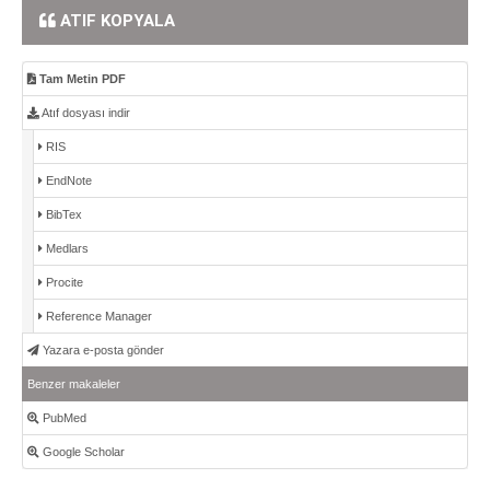
ATIF KOPYALA
Tam Metin PDF
Atıf dosyası indir
RIS
EndNote
BibTex
Medlars
Procite
Reference Manager
Yazara e-posta gönder
Benzer makaleler
PubMed
Google Scholar