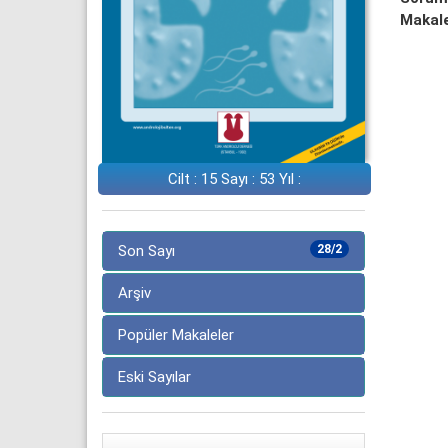
Makale
Cilt : 15 Sayı : 53 Yıl :
Son Sayı
28/2
Arşiv
Popüler Makaleler
Eski Sayılar