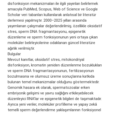
disfonksiyon mekanizmaları ile ilgili yayınları belirlemek
amacıyla PubMed, Scopus, Web of Science ve Google
Scholar veri tabanları kullanılarak anlatısal bir literatür
derlemesi yapılmıştır. 2000–2025 yılları arasında
yayımlanan çalışmalar değerlendirilmiş; özellikle oksidatif
stres, sperm DNA fragmantasyonu, epigenetik
düzenleme ve sperm fonksiyonunun yeni ortaya çıkan
moleküler belirleyicilerine odaklanan güncel literatüre
ağırlık verilmiştir.
Bulgular
Mevcut kanıtlar, oksidatif stres, mitokondriyal
disfonksiyon, kromatin yeniden düzenlenme bozuklukları
ve sperm DNA fragmantasyonunun, fertilizasyonun
bozulmasına ve olumsuz üreme sonuçlarına katkıda
bulunan temel mekanizmalar olduğunu göstermektedir.
Genomik hasara ek olarak, spermatozoalar erken
embriyonik gelişimi ve yavru sağlığını etkileyebilecek
düzenleyici RNA’lar ve epigenetik bilgileri de taşımaktadır.
Ayrıca yeni veriler, moleküler profilleme ve yapay zekâ
temelli sperm değerlendirme yaklaşımlarının fonksiyonel