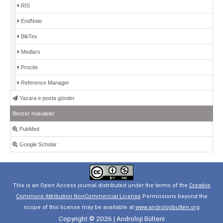
RIS
EndNote
BibTex
Medlars
Procite
Reference Manager
Yazara e-posta gönder
Benzer makaleler
PubMed
Google Scholar
This is an Open Access journal distributed under the terms of the
Creative
Commons Attribution NonCommercial License
Permissions beyond the
scope of this license may be available at
www.androlojibulten.org
Copyright © 2026 | Androloji Bülteni