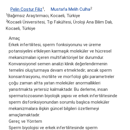
1
2
Pelin Costur Filiz
,
Mustafa Melih Culha
1
Bağımsız Araştırmacı, Kocaeli, Türkiye
2
Kocaeli Üniversitesi, Tıp Fakültesi, Üroloji Ana Bilim Dalı,
Kocaeli, Türkiye
Amaç
Erkek infertilitesi, sperm fonksiyonunu ve üreme
potansiyelini etkileyen karmaşık moleküler ve hücresel
mekanizmaları içeren multifaktöriyel bir durumdur.
Konvansiyonel semen analizi klinik değerlendirmenin
temelini oluşturmaya devam etmektedir; ancak sperm
konsantrasyonu, motilite ve morfoloji gibi parametreler
çoğu zaman altta yatan moleküler anormallikleri
yansıtmakta yetersiz kalmaktadır. Bu derleme, insan
spermatozoasının biyolojik yapısı ve erkek infertilitesinde
sperm disfonksiyonundan sorumlu başlıca moleküler
mekanizmalara ilişkin güncel bilgileri özetlemeyi
amaçlamaktadır.
Gereç ve Yöntem
Sperm biyolojisi ve erkek infertilitesinde sperm