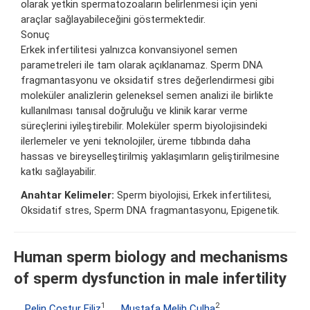
olarak yetkin spermatozoaların belirlenmesi için yeni
araçlar sağlayabileceğini göstermektedir.
Sonuç
Erkek infertilitesi yalnızca konvansiyonel semen
parametreleri ile tam olarak açıklanamaz. Sperm DNA
fragmantasyonu ve oksidatif stres değerlendirmesi gibi
moleküler analizlerin geleneksel semen analizi ile birlikte
kullanılması tanısal doğruluğu ve klinik karar verme
süreçlerini iyileştirebilir. Moleküler sperm biyolojisindeki
ilerlemeler ve yeni teknolojiler, üreme tıbbında daha
hassas ve bireyselleştirilmiş yaklaşımların geliştirilmesine
katkı sağlayabilir.
Anahtar Kelimeler:
Sperm biyolojisi, Erkek infertilitesi,
Oksidatif stres, Sperm DNA fragmantasyonu, Epigenetik.
Human sperm biology and mechanisms
of sperm dysfunction in male infertility
1
2
Pelin Costur Filiz
,
Mustafa Melih Culha